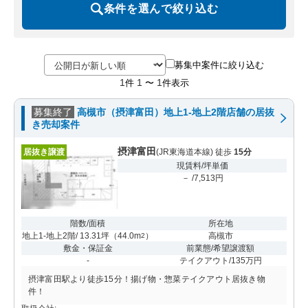
条件を選んで絞り込む
募集中案件に絞り込む
1
1
1
件
〜
件表示
募集終了
高槻市（摂津富田）地上1-地上2階店舗の居抜
き売却案件
摂津富田
居抜き譲渡
(JR東海道本線) 徒歩
15分
現賃料/坪単価
－ /7,513円
階数/面積
所在地
地上1-地上2階/ 13.31坪
（
44.0m
）
高槻市
2
敷金・保証金
前業態/希望譲渡額
-
テイクアウト/135万円
摂津富田駅より徒歩15分！揚げ物・惣菜テイクアウト居抜き物
件！