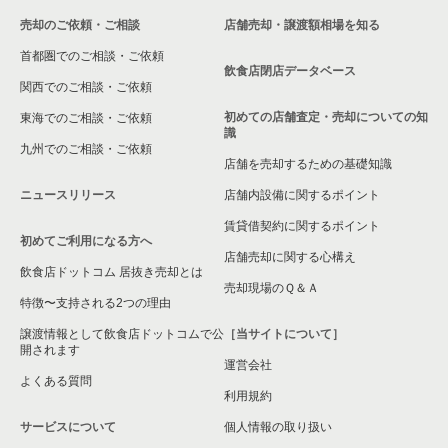
売却のご依頼・ご相談
店舗売却・譲渡額相場を知る
八尾市の飲食店の居抜き売却物件の案件一覧
首都圏でのご相談・ご依頼
大東市の飲食店の居抜き売却物件の案件一覧
飲食店閉店データベース
関西でのご相談・ご依頼
箕面市の飲食店の居抜き売却物件の案件一覧
初めての店舗査定・売却についての知
東海でのご相談・ご依頼
識
九州でのご相談・ご依頼
大阪市淀川区の飲食店の居抜き売却物件の案件一覧
店舗を売却するための基礎知識
ニュースリリース
店舗内設備に関するポイント
大阪市東成区の飲食店の居抜き売却物件の案件一覧
賃貸借契約に関するポイント
初めてご利用になる方へ
大阪市城東区の飲食店の居抜き売却物件の案件一覧
店舗売却に関する心構え
飲食店ドットコム 居抜き売却とは
大阪市旭区の飲食店の居抜き売却物件の案件一覧
売却現場のＱ＆Ａ
特徴〜支持される2つの理由
和泉市の飲食店の居抜き売却物件の案件一覧
譲渡情報として飲食店ドットコムで公
［当サイトについて］
開されます
運営会社
池田市の飲食店の居抜き売却物件の案件一覧
よくある質問
利用規約
大阪市東淀川区の飲食店の居抜き売却物件の案件一覧
サービスについて
個人情報の取り扱い