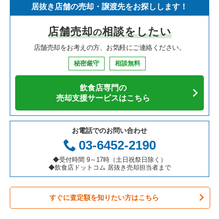
居抜き店舗の売却・譲渡先をお探しします！
寿司の居抜き売却物件の案件一覧
神奈川県の飲食店の居抜き売却物件の案件一覧
堺市北区の飲食店の居抜き売却物件の案件一覧
大阪府のイタリア料理の居抜き売却物件の案件一覧
摂津富田駅のお弁当・惣菜・デリの居抜き売却物件の案件一覧
店舗売却
相談をしたい
の
焼肉の居抜き売却物件の案件一覧
大阪府の飲食店の居抜き売却物件の案件一覧
堺市中区の飲食店の居抜き売却物件の案件一覧
大阪府の中華の居抜き売却物件の案件一覧
店舗売却をお考えの方、お気軽にご連絡ください。
鉄板焼き・お好み焼の居抜き売却物件の案件一覧
兵庫県の飲食店の居抜き売却物件の案件一覧
大阪市西区の飲食店の居抜き売却物件の案件一覧
大阪府のそば・うどんの居抜き売却物件の案件一覧
秘密厳守
相談無料
アジア料理の居抜き売却物件の案件一覧
京都府の飲食店の居抜き売却物件の案件一覧
茨木市の飲食店の居抜き売却物件の案件一覧
大阪府の寿司の居抜き売却物件の案件一覧
飲食店専門の
カフェの居抜き売却物件の案件一覧
愛知県の飲食店の居抜き売却物件の案件一覧
大阪市福島区の飲食店の居抜き売却物件の案件一覧
大阪府の焼肉の居抜き売却物件の案件一覧
売却支援サービスはこちら
テイクアウトの居抜き売却物件の案件一覧
岐阜県の飲食店の居抜き売却物件の案件一覧
豊中市の飲食店の居抜き売却物件の案件一覧
大阪府の鉄板焼き・お好み焼の居抜き売却物件の案件一覧
お電話でのお問い合わせ
お弁当・惣菜・デリの居抜き売却物件の案件一覧
三重県の飲食店の居抜き売却物件の案件一覧
大阪市都島区の飲食店の居抜き売却物件の案件一覧
大阪府のアジア料理の居抜き売却物件の案件一覧
03-6452-2190
カラオケ・パブ・スナックの居抜き売却物件の案件一覧
大阪市阿倍野区の飲食店の居抜き売却物件の案件一覧
大阪府のカフェの居抜き売却物件の案件一覧
◆受付時間 9～17時（土日祝祭日除く）
◆飲食店ドットコム 居抜き売却担当者まで
バーの居抜き売却物件の案件一覧
東大阪市の飲食店の居抜き売却物件の案件一覧
大阪府のテイクアウトの居抜き売却物件の案件一覧
すぐに査定額を知りたい方はこちら
居酒屋・ダイニングバーの居抜き売却物件の案件一覧
吹田市の飲食店の居抜き売却物件の案件一覧
大阪府のお弁当・惣菜・デリの居抜き売却物件の案件一覧