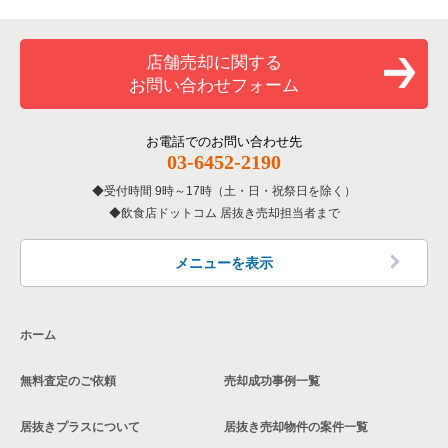
専門料理の居抜き売却物件の案件一覧
大阪市西成区の飲食店の居抜き売却物件の案件一覧
大阪府のカラオケ・パブ・スナックの居抜き売却物件の案件一
覧
和食の居抜き売却物件の案件一覧
堺市堺区の飲食店の居抜き売却物件の案件一覧
店舗売却に関する
大阪府のバーの居抜き売却物件の案件一覧
お問い合わせフォーム
洋食の居抜き売却物件の案件一覧
大阪市東住吉区の飲食店の居抜き売却物件の案件一覧
大阪府の居酒屋・ダイニングバーの居抜き売却物件の案件一覧
その他の居抜き売却物件の案件一覧
門真市の飲食店の居抜き売却物件の案件一覧
お電話でのお問い合わせ先
大阪府の和食の居抜き売却物件の案件一覧
03-6452-2190
寝屋川市の飲食店の居抜き売却物件の案件一覧
受付時間 9時～17時（土・日・祝祭日を除く）
大阪府の洋食の居抜き売却物件の案件一覧
飲食店ドットコム 居抜き売却担当者まで
大阪市天王寺区の飲食店の居抜き売却物件の案件一覧
大阪府のその他の居抜き売却物件の案件一覧
高石市の飲食店の居抜き売却物件の案件一覧
メニューを表示
大阪市生野区の飲食店の居抜き売却物件の案件一覧
ホーム
交野市の飲食店の居抜き売却物件の案件一覧
無料査定のご依頼
売却成功事例一覧
大阪市鶴見区の飲食店の居抜き売却物件の案件一覧
居抜きプラスについて
居抜き売却物件の案件一覧
大阪市浪速区の飲食店の居抜き売却物件の案件一覧