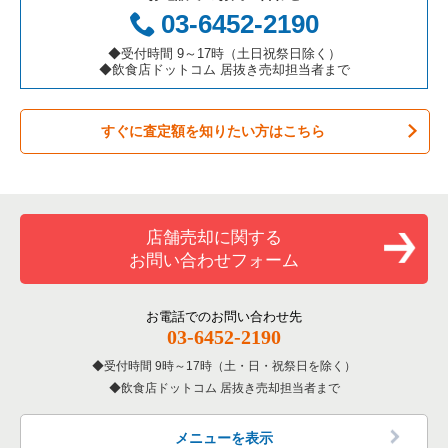
お弁当・惣菜・デリの居抜き売却物件の案件一覧
三重県の飲食店の居抜き売却物件の案件一覧
大阪市都島区の飲食店の居抜き売却物件の案件一覧
大阪府のアジア料理の居抜き売却物件の案件一覧
03-6452-2190
カラオケ・パブ・スナックの居抜き売却物件の案件一覧
大阪市阿倍野区の飲食店の居抜き売却物件の案件一覧
大阪府のカフェの居抜き売却物件の案件一覧
◆受付時間 9～17時（土日祝祭日除く）
◆飲食店ドットコム 居抜き売却担当者まで
バーの居抜き売却物件の案件一覧
東大阪市の飲食店の居抜き売却物件の案件一覧
大阪府のテイクアウトの居抜き売却物件の案件一覧
すぐに査定額を知りたい方はこちら
居酒屋・ダイニングバーの居抜き売却物件の案件一覧
吹田市の飲食店の居抜き売却物件の案件一覧
大阪府のお弁当・惣菜・デリの居抜き売却物件の案件一覧
専門料理の居抜き売却物件の案件一覧
大阪市西成区の飲食店の居抜き売却物件の案件一覧
大阪府のカラオケ・パブ・スナックの居抜き売却物件の案件一
覧
和食の居抜き売却物件の案件一覧
堺市堺区の飲食店の居抜き売却物件の案件一覧
店舗売却に関する
大阪府のバーの居抜き売却物件の案件一覧
お問い合わせフォーム
洋食の居抜き売却物件の案件一覧
大阪市東住吉区の飲食店の居抜き売却物件の案件一覧
大阪府の居酒屋・ダイニングバーの居抜き売却物件の案件一覧
その他の居抜き売却物件の案件一覧
門真市の飲食店の居抜き売却物件の案件一覧
お電話でのお問い合わせ先
大阪府の和食の居抜き売却物件の案件一覧
03-6452-2190
寝屋川市の飲食店の居抜き売却物件の案件一覧
受付時間 9時～17時（土・日・祝祭日を除く）
大阪府の洋食の居抜き売却物件の案件一覧
飲食店ドットコム 居抜き売却担当者まで
大阪市天王寺区の飲食店の居抜き売却物件の案件一覧
大阪府のその他の居抜き売却物件の案件一覧
高石市の飲食店の居抜き売却物件の案件一覧
メニューを表示