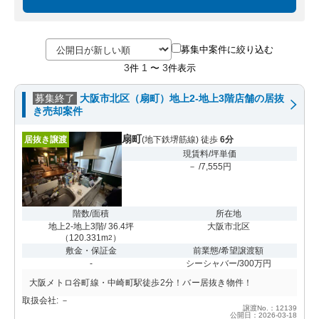
募集中案件に絞り込む
3
1
3
件
〜
件表示
募集終了
大阪市北区（扇町）地上2-地上3階店舗の居抜
き売却案件
扇町
居抜き譲渡
(地下鉄堺筋線) 徒歩
6分
現賃料/坪単価
－ /7,555円
階数/面積
所在地
地上2-地上3階/ 36.4坪
大阪市北区
（
120.331m
）
2
敷金・保証金
前業態/希望譲渡額
-
シーシャバー/300万円
大阪メトロ谷町線・中崎町駅徒歩2分！バー居抜き物件！
取扱会社: －
譲渡No.：12139
公開日：2026-03-18