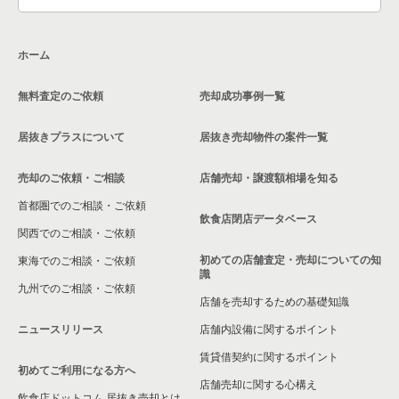
大阪市生野区の飲食店の居抜き売却物件の案件一覧
ホーム
交野市の飲食店の居抜き売却物件の案件一覧
無料査定のご依頼
売却成功事例一覧
大阪市鶴見区の飲食店の居抜き売却物件の案件一覧
居抜きプラスについて
居抜き売却物件の案件一覧
大阪市浪速区の飲食店の居抜き売却物件の案件一覧
売却のご依頼・ご相談
店舗売却・譲渡額相場を知る
八尾市の飲食店の居抜き売却物件の案件一覧
首都圏でのご相談・ご依頼
大東市の飲食店の居抜き売却物件の案件一覧
飲食店閉店データベース
関西でのご相談・ご依頼
箕面市の飲食店の居抜き売却物件の案件一覧
初めての店舗査定・売却についての知
東海でのご相談・ご依頼
識
九州でのご相談・ご依頼
大阪市淀川区の飲食店の居抜き売却物件の案件一覧
店舗を売却するための基礎知識
ニュースリリース
店舗内設備に関するポイント
大阪市東成区の飲食店の居抜き売却物件の案件一覧
賃貸借契約に関するポイント
初めてご利用になる方へ
大阪市城東区の飲食店の居抜き売却物件の案件一覧
店舗売却に関する心構え
飲食店ドットコム 居抜き売却とは