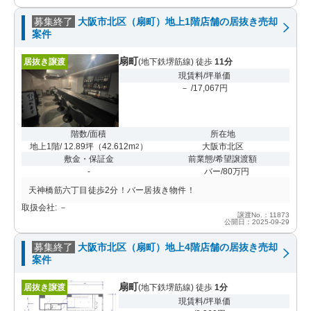
募集終了
大阪市北区（扇町）地上1階店舗の居抜き売却
案件
扇町
居抜き譲渡
(地下鉄堺筋線) 徒歩
11分
現賃料/坪単価
－ /17,067円
階数/面積
所在地
地上1階/ 12.89坪
（
42.612m
）
大阪市北区
2
敷金・保証金
前業態/希望譲渡額
-
バー/80万円
天神橋筋六丁目徒歩2分！バー居抜き物件！
取扱会社: －
譲渡No.：11873
公開日：2025-09-29
募集終了
大阪市北区（扇町）地上4階店舗の居抜き売却
案件
扇町
居抜き譲渡
(地下鉄堺筋線) 徒歩
1分
現賃料/坪単価