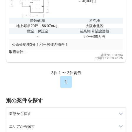
－ /8,360円
階数/面積
所在地
地上4階/ 20坪
（
56.07m
）
大阪市北区
2
敷金・保証金
前業態/希望譲渡額
-
バー/400万円
心斎橋徒歩3分！バー居抜き物件！
取扱会社: －
譲渡No.：11684
公開日：2025-06-25
3
1
3
件
〜
件表示
1
別の案件を探す
業態から探す
エリアから探す
ラーメンの居抜き売却物件の案件一覧