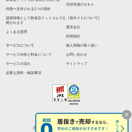
大阪市旭区の飲食店の居抜き売却物件の案件一覧
売却現場のＱ＆Ａ
特徴〜支持される2つの理由
和泉市の飲食店の居抜き売却物件の案件一覧
譲渡情報として飲食店ドットコムで公
［当サイトについて］
開されます
運営会社
池田市の飲食店の居抜き売却物件の案件一覧
よくある質問
利用規約
大阪市東淀川区の飲食店の居抜き売却物件の案件一覧
サービスについて
個人情報の取り扱い
サービス内容と料金について
大阪市大正区の飲食店の居抜き売却物件の案件一覧
お問い合わせ
サービスの流れ
サイトマップ
堺市美原区の飲食店の居抜き売却物件の案件一覧
必要な資料・確認事項
藤井寺市の飲食店の居抜き売却物件の案件一覧
大阪市平野区の飲食店の居抜き売却物件の案件一覧
大阪市住吉区の飲食店の居抜き売却物件の案件一覧
個人情報の取扱い
お問い合わせ
柏原市の飲食店の居抜き売却物件の案件一覧
運営会社
株式会社シンクロ・フード
松原市の飲食店の居抜き売却物件の案件一覧