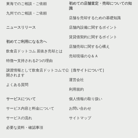
箕面市の飲食店の居抜き売却物件の案件一覧
初めての店舗査定・売却についての知
東海でのご相談・ご依頼
識
九州でのご相談・ご依頼
大阪市淀川区の飲食店の居抜き売却物件の案件一覧
店舗を売却するための基礎知識
ニュースリリース
店舗内設備に関するポイント
大阪市東成区の飲食店の居抜き売却物件の案件一覧
賃貸借契約に関するポイント
初めてご利用になる方へ
大阪市城東区の飲食店の居抜き売却物件の案件一覧
店舗売却に関する心構え
飲食店ドットコム 居抜き売却とは
大阪市旭区の飲食店の居抜き売却物件の案件一覧
売却現場のＱ＆Ａ
特徴〜支持される2つの理由
和泉市の飲食店の居抜き売却物件の案件一覧
譲渡情報として飲食店ドットコムで公
［当サイトについて］
開されます
運営会社
池田市の飲食店の居抜き売却物件の案件一覧
よくある質問
利用規約
大阪市東淀川区の飲食店の居抜き売却物件の案件一覧
サービスについて
個人情報の取り扱い
サービス内容と料金について
大阪市大正区の飲食店の居抜き売却物件の案件一覧
お問い合わせ
サービスの流れ
サイトマップ
堺市美原区の飲食店の居抜き売却物件の案件一覧
必要な資料・確認事項
藤井寺市の飲食店の居抜き売却物件の案件一覧