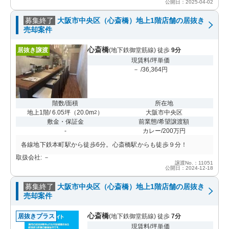
公開日：2025-04-02
募集終了
大阪市中央区（心斎橋）地上1階店舗の居抜き
売却案件
心斎橋
居抜き譲渡
(地下鉄御堂筋線) 徒歩
9分
現賃料/坪単価
－ /36,364円
階数/面積
所在地
地上1階/ 6.05坪
（
20.0m
）
大阪市中央区
2
敷金・保証金
前業態/希望譲渡額
-
カレー/200万円
各線地下鉄本町駅から徒歩6分。心斎橋駅からも徒歩９分！
取扱会社: －
譲渡No.：11051
公開日：2024-12-18
募集終了
大阪市中央区（心斎橋）地上1階店舗の居抜き
売却案件
心斎橋
居抜きプラス
(地下鉄御堂筋線) 徒歩
7分
現賃料/坪単価