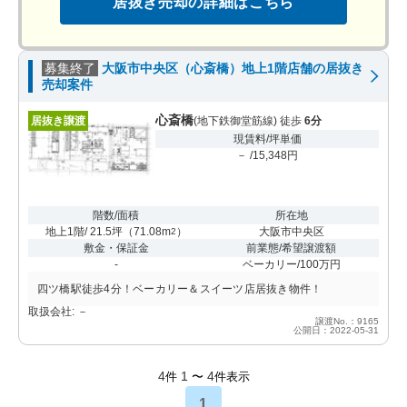
居抜き売却の詳細はこちら
募集終了
大阪市中央区（心斎橋）地上1階店舗の居抜き
売却案件
心斎橋
居抜き譲渡
(地下鉄御堂筋線) 徒歩
6分
現賃料/坪単価
－ /15,348円
階数/面積
所在地
地上1階/ 21.5坪
（
71.08m
）
大阪市中央区
2
敷金・保証金
前業態/希望譲渡額
-
ベーカリー/100万円
四ツ橋駅徒歩4分！ベーカリー＆スイーツ店居抜き物件！
取扱会社: －
譲渡No.：9165
公開日：2022-05-31
4
1
4
件
〜
件表示
1