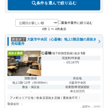
条件を選んで絞り込む
募集中案件に絞り込む
4
1
4
件
〜
件表示
募集終了
大阪市中央区（心斎橋）地上1階店舗の居抜き
売却案件
心斎橋
居抜き譲渡
(地下鉄御堂筋線) 徒歩
5分
現賃料/坪単価
－ /20,167円
階数/面積
所在地
地上1階/ 12坪
（
39.669m
）
大阪市中央区
2
敷金・保証金
前業態/希望譲渡額
-
丼/120万円
アメ村エリア立地！飲食店居抜き店舗！重飲食不可！
取扱会社: －
譲渡No.：11451