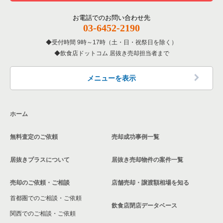
大阪府の居酒屋・ダイニングバーの居抜き売却物件の案件一覧
その他の居抜き売却物件の案件一覧
門真市の飲食店の居抜き売却物件の案件一覧
お電話でのお問い合わせ先
大阪府の和食の居抜き売却物件の案件一覧
03-6452-2190
寝屋川市の飲食店の居抜き売却物件の案件一覧
受付時間 9時～17時（土・日・祝祭日を除く）
大阪府の洋食の居抜き売却物件の案件一覧
飲食店ドットコム 居抜き売却担当者まで
大阪市天王寺区の飲食店の居抜き売却物件の案件一覧
大阪府のその他の居抜き売却物件の案件一覧
高石市の飲食店の居抜き売却物件の案件一覧
メニューを表示
大阪市生野区の飲食店の居抜き売却物件の案件一覧
ホーム
交野市の飲食店の居抜き売却物件の案件一覧
無料査定のご依頼
売却成功事例一覧
大阪市鶴見区の飲食店の居抜き売却物件の案件一覧
居抜きプラスについて
居抜き売却物件の案件一覧
大阪市浪速区の飲食店の居抜き売却物件の案件一覧
売却のご依頼・ご相談
店舗売却・譲渡額相場を知る
八尾市の飲食店の居抜き売却物件の案件一覧
首都圏でのご相談・ご依頼
大東市の飲食店の居抜き売却物件の案件一覧
飲食店閉店データベース
関西でのご相談・ご依頼