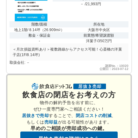
－ /21,993円
階数/面積
所在地
地上1階/ 8.14坪
（
26.909m
）
大阪市中央区
2
敷金・保証金
前業態/希望譲渡額
-
洋菓子/350万円
＜月次損益資料あり＞複数路線からアクセス可能！心斎橋の洋菓
子店(1F/8.14坪)
取扱会社: －
譲渡No.：10020
公開日：2023-07-12
飲食店の閉店をお考えの方
物件の解約予告を出す前に、
ぜひ一度専門家へご相談ください！
居抜きで売却
することで、
閉店コストの削減
、
もしくは
売却益
が出る可能性があります。
早めのご相談が売却成功への鍵。