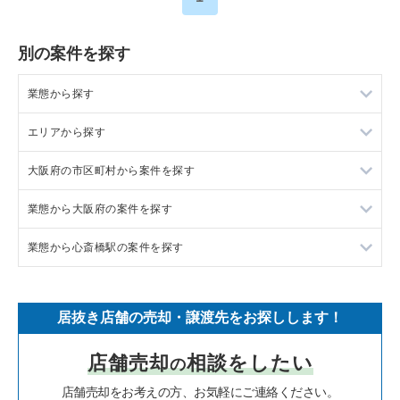
別の案件を探す
業態から探す
エリアから探す
ラーメンの居抜き売却物件の案件一覧
大阪府の市区町村から案件を探す
フランス料理の居抜き売却物件の案件一覧
東京23区の飲食店の居抜き売却物件の案件一覧
業態から大阪府の案件を探す
イタリア料理の居抜き売却物件の案件一覧
東京都下の飲食店の居抜き売却物件の案件一覧
大阪市北区の飲食店の居抜き売却物件の案件一覧
業態から心斎橋駅の案件を探す
中華の居抜き売却物件の案件一覧
千葉県の飲食店の居抜き売却物件の案件一覧
大阪市中央区の飲食店の居抜き売却物件の案件一覧
大阪府のラーメンの居抜き売却物件の案件一覧
そば・うどんの居抜き売却物件の案件一覧
埼玉県の飲食店の居抜き売却物件の案件一覧
守口市の飲食店の居抜き売却物件の案件一覧
大阪府のフランス料理の居抜き売却物件の案件一覧
心斎橋駅のイタリア料理の居抜き売却物件の案件一覧
居抜き店舗の売却・譲渡先をお探しします！
寿司の居抜き売却物件の案件一覧
神奈川県の飲食店の居抜き売却物件の案件一覧
堺市北区の飲食店の居抜き売却物件の案件一覧
大阪府のイタリア料理の居抜き売却物件の案件一覧
心斎橋駅の中華の居抜き売却物件の案件一覧
店舗売却
相談をしたい
の
焼肉の居抜き売却物件の案件一覧
大阪府の飲食店の居抜き売却物件の案件一覧
堺市中区の飲食店の居抜き売却物件の案件一覧
大阪府の中華の居抜き売却物件の案件一覧
心斎橋駅の寿司の居抜き売却物件の案件一覧
店舗売却をお考えの方、お気軽にご連絡ください。