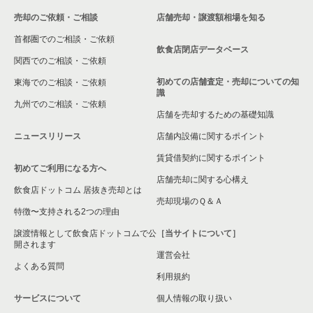
売却のご依頼・ご相談
店舗売却・譲渡額相場を知る
八尾市の飲食店の居抜き売却物件の案件一覧
首都圏でのご相談・ご依頼
大東市の飲食店の居抜き売却物件の案件一覧
飲食店閉店データベース
関西でのご相談・ご依頼
箕面市の飲食店の居抜き売却物件の案件一覧
初めての店舗査定・売却についての知
東海でのご相談・ご依頼
識
九州でのご相談・ご依頼
大阪市淀川区の飲食店の居抜き売却物件の案件一覧
店舗を売却するための基礎知識
ニュースリリース
店舗内設備に関するポイント
大阪市東成区の飲食店の居抜き売却物件の案件一覧
賃貸借契約に関するポイント
初めてご利用になる方へ
大阪市城東区の飲食店の居抜き売却物件の案件一覧
店舗売却に関する心構え
飲食店ドットコム 居抜き売却とは
大阪市旭区の飲食店の居抜き売却物件の案件一覧
売却現場のＱ＆Ａ
特徴〜支持される2つの理由
和泉市の飲食店の居抜き売却物件の案件一覧
譲渡情報として飲食店ドットコムで公
［当サイトについて］
開されます
運営会社
池田市の飲食店の居抜き売却物件の案件一覧
よくある質問
利用規約
大阪市東淀川区の飲食店の居抜き売却物件の案件一覧
サービスについて
個人情報の取り扱い