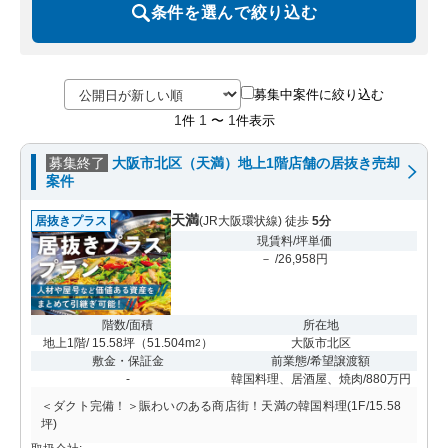
条件を選んで絞り込む
募集中案件に絞り込む
1
1
1
件
〜
件表示
募集終了
大阪市北区（天満）地上1階店舗の居抜き売却
案件
天満
居抜きプラス
(JR大阪環状線) 徒歩
5分
現賃料/坪単価
－ /26,958円
階数/面積
所在地
地上1階/ 15.58坪
（
51.504m
）
大阪市北区
2
敷金・保証金
前業態/希望譲渡額
-
韓国料理、居酒屋、焼肉/880万円
＜ダクト完備！＞賑わいのある商店街！天満の韓国料理(1F/15.58
坪)