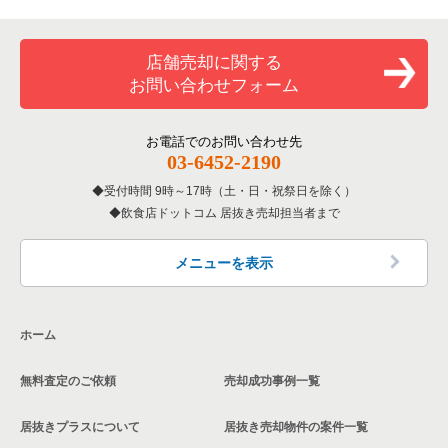
専門料理の居抜き売却物件の案件一覧
大阪市西成区の飲食店の居抜き売却物件の案件一覧
大阪府のカラオケ・パブ・スナックの居抜き売却物件の案件一
覧
和食の居抜き売却物件の案件一覧
堺市堺区の飲食店の居抜き売却物件の案件一覧
店舗売却に関する
大阪府のバーの居抜き売却物件の案件一覧
お問い合わせフォーム
洋食の居抜き売却物件の案件一覧
大阪市東住吉区の飲食店の居抜き売却物件の案件一覧
大阪府の居酒屋・ダイニングバーの居抜き売却物件の案件一覧
その他の居抜き売却物件の案件一覧
門真市の飲食店の居抜き売却物件の案件一覧
お電話でのお問い合わせ先
大阪府の和食の居抜き売却物件の案件一覧
03-6452-2190
寝屋川市の飲食店の居抜き売却物件の案件一覧
受付時間 9時～17時（土・日・祝祭日を除く）
大阪府の洋食の居抜き売却物件の案件一覧
飲食店ドットコム 居抜き売却担当者まで
大阪市天王寺区の飲食店の居抜き売却物件の案件一覧
大阪府のその他の居抜き売却物件の案件一覧
高石市の飲食店の居抜き売却物件の案件一覧
メニューを表示
大阪市生野区の飲食店の居抜き売却物件の案件一覧
ホーム
交野市の飲食店の居抜き売却物件の案件一覧
無料査定のご依頼
売却成功事例一覧
大阪市鶴見区の飲食店の居抜き売却物件の案件一覧
居抜きプラスについて
居抜き売却物件の案件一覧
大阪市浪速区の飲食店の居抜き売却物件の案件一覧