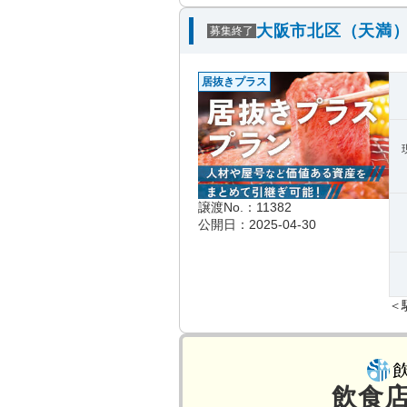
大阪市北区（天満）
募集終了
居抜きプラス
譲渡No.：11382
公開日：2025-04-30
＜
飲食