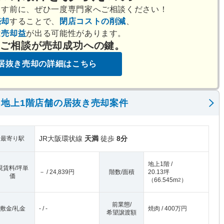
出す前に、ぜひ一度専門家へご相談ください！
売却
することで、
閉店コストの削減
、
は
売却益
が出る可能性があります。
のご相談が売却成功への鍵。
居抜き売却の詳細はこちら
地上1階店舗の居抜き売却案件
JR大阪環状線
天満
徒歩
8分
最寄り駅
地上1階 /
現賃料/坪単
－ / 24,839円
階数/面積
20.13坪
価
（
66.545m
）
2
前業態/
敷金/礼金
- / -
焼肉 / 400万円
希望譲渡額