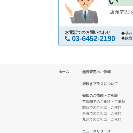
い
大阪市西区の飲食店の居抜き売却
大阪府のそば・うどんの居抜き売
天満駅のお弁当・惣菜・デリの居
店舗売却
茨木市の飲食店の居抜き売却物件
大阪府の寿司の居抜き売却物件の
天満駅のバーの居抜き売却物件の
大阪市福島区の飲食店の居抜き売
大阪府の焼肉の居抜き売却物件の
天満駅の居酒屋・ダイニングバー
お電話でのお問い合わせ
◆受付
03-6452-2190
◆飲食
豊中市の飲食店の居抜き売却物件
大阪府の鉄板焼き・お好み焼の居
天満駅のその他の居抜き売却物件
大阪市都島区の飲食店の居抜き売
大阪府のアジア料理の居抜き売却
ホーム
無料査定のご依頼
大阪市阿倍野区の飲食店の居抜き
大阪府のカフェの居抜き売却物件
居抜きプラスについて
東大阪市の飲食店の居抜き売却物
大阪府のテイクアウトの居抜き売
売却のご依頼・ご相談
吹田市の飲食店の居抜き売却物件
大阪府のお弁当・惣菜・デリの居
首都圏でのご相談・ご依頼
関西でのご相談・ご依頼
東海でのご相談・ご依頼
大阪市西成区の飲食店の居抜き売
大阪府のカラオケ・パブ・スナッ
九州でのご相談・ご依頼
堺市堺区の飲食店の居抜き売却物
大阪府のバーの居抜き売却物件の
ニュースリリース