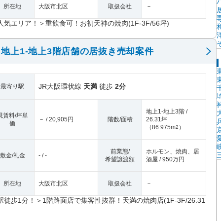
所在地
大阪市北区
取扱会社
－
人気エリア！＞重飲食可！お初天神の焼肉(1F-3F/56坪)
地上1-地上3階店舗の居抜き売却案件
JR大阪環状線
天満
徒歩
2分
最寄り駅
地上1-地上3階 /
現賃料/坪単
－ / 20,905円
階数/面積
26.31坪
価
（
86.975m
）
2
前業態/
ホルモン、焼肉、居
敷金/礼金
- / -
希望譲渡額
酒屋 / 950万円
所在地
大阪市北区
取扱会社
－
駅徒歩1分！＞1階路面店で集客性抜群！天満の焼肉店(1F-3F/26.31