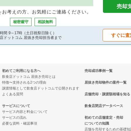
物件の案件一覧
却物件の案件一覧
抜き売却物件の案件一覧
売却
をお考えの方、お気軽にご連絡ください。
の案件一覧
案件一覧
案件一覧
秘密厳守
相談無料
却物件の案件一覧
案件一覧
の居抜き売却物件の案件一覧
時間 9～17時（土日祝祭日除く）
すぐに査
店ドットコム 居抜き売却担当者まで
の案件一覧
抜き売却物件の案件一覧
の案件一覧
却物件の案件一覧
物件の案件一覧
初めてご利用になる方へ
売却成功事例一覧
売却物件の案件一覧
の案件一覧
飲食店ドットコム 居抜き売却とは
特徴〜支持される2つの理由
居抜き売却物件の案件一覧
件の案件一覧
却物件の案件一覧
譲渡情報として飲食店ドットコムで公開されます
よくある質問
店舗売却・譲渡額相場を知る
の案件一覧
抜き売却物件の案件一覧
サービスについて
飲食店閉店データベース
サービス内容と料金について
却物件の案件一覧
クの居抜き売却物件の案件一覧
サービスの流れ
初めての店舗査定・売却
必要な資料・確認事項
についての知識
件の案件一覧
案件一覧
店舗を売却するための基礎知