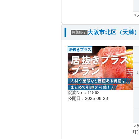
＜
大阪市北区（天満）
募集終了
居抜きプラス
譲渡No.：11862
公開日：2025-08-28
＜
坪)