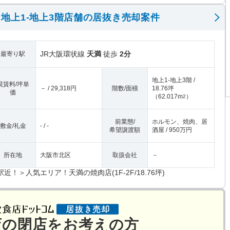
地上1-地上3階店舗の居抜き売却案件
JR大阪環状線
天満
徒歩
2分
最寄り駅
地上1-地上3階 /
現賃料/坪単
－ / 29,318円
階数/面積
18.76坪
価
（
62.017m
）
2
前業態/
ホルモン、焼肉、居
敷金/礼金
- / -
希望譲渡額
酒屋 / 950万円
所在地
大阪市北区
取扱会社
－
駅近！＞人気エリア！天満の焼肉店(1F-2F/18.76坪)
店の閉店をお考えの方