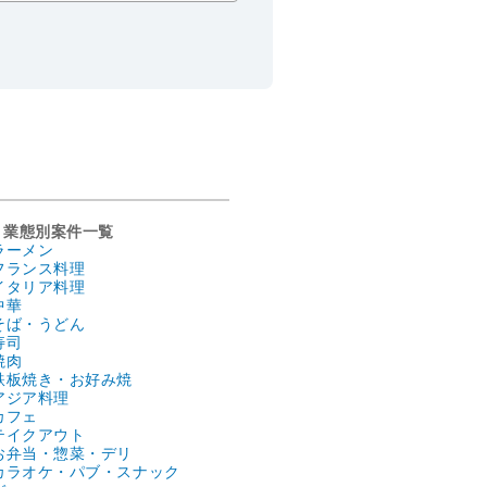
業態別案件一覧
ラーメン
フランス料理
イタリア料理
中華
そば・うどん
寿司
焼肉
鉄板焼き・お好み焼
アジア料理
カフェ
テイクアウト
お弁当・惣菜・デリ
カラオケ・パブ・スナック