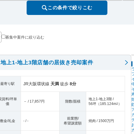
この条件で絞りこむ
募集中案件に絞り込む
地上1-地上3階店舗の居抜き売却案件
JR大阪環状線
天満
徒歩
8分
最寄り駅
現賃料/坪単
地上1-地上3階 /
－ / 17,857円
階数/面積
価
56坪
（
185.124m
）
2
前業態/
敷金/礼金
- / -
焼肉 / 1500万円
希望譲渡額