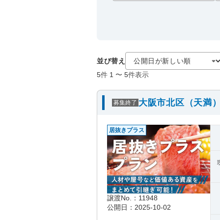
並び替え
5
件
1
〜
5
件表示
大阪市北区（天満）
募集終了
居抜きプラス
譲渡No.：11948
公開日：2025-10-02