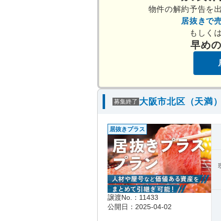
物件の解約予告を
居抜きで
もしく
早め
大阪市北区（天満）
募集終了
居抜きプラス
譲渡No.：11433
公開日：2025-04-02