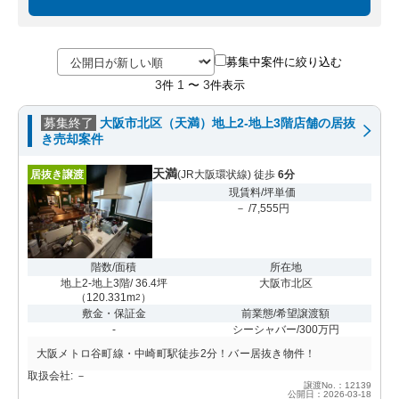
募集中案件に絞り込む
3
1
3
件
〜
件表示
募集終了
大阪市北区（天満）地上2-地上3階店舗の居抜
き売却案件
天満
居抜き譲渡
(JR大阪環状線) 徒歩
6分
現賃料/坪単価
－ /7,555円
階数/面積
所在地
地上2-地上3階/ 36.4坪
大阪市北区
（
120.331m
）
2
敷金・保証金
前業態/希望譲渡額
-
シーシャバー/300万円
大阪メトロ谷町線・中崎町駅徒歩2分！バー居抜き物件！
取扱会社: －
譲渡No.：12139
公開日：2026-03-18