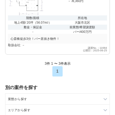
－ /8,360円
階数/面積
所在地
地上4階/ 20坪
（
56.07m
）
大阪市北区
2
敷金・保証金
前業態/希望譲渡額
-
バー/400万円
心斎橋徒歩3分！バー居抜き物件！
取扱会社: －
譲渡No.：11684
公開日：2025-06-25
3
1
3
件
〜
件表示
1
別の案件を探す
業態から探す
エリアから探す
ラーメンの居抜き売却物件の案件一覧