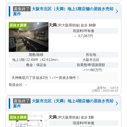
募集終了
大阪市北区（天満）地上1階店舗の居抜き売却
案件
天満
居抜き譲渡
(JR大阪環状線) 徒歩
10分
現賃料/坪単価
－ /17,067円
階数/面積
所在地
地上1階/ 12.89坪
（
42.612m
）
大阪市北区
2
敷金・保証金
前業態/希望譲渡額
-
バー/80万円
天神橋筋六丁目徒歩2分！バー居抜き物件！
取扱会社: －
譲渡No.：11873
公開日：2025-09-29
募集終了
大阪市北区（天満）地上4階店舗の居抜き売却
案件
天満
居抜き譲渡
(JR大阪環状線) 徒歩
3分
現賃料/坪単価