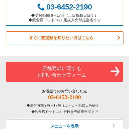
お弁当・惣菜・デリの居抜き売却物件の案件一覧
三重県の飲食店の居抜き売却物件の案件一覧
大阪市都島区の飲食店の居抜き売却物件の案件一覧
大阪府のアジア料理の居抜き売却物件の案件一覧
03-6452-2190
カラオケ・パブ・スナックの居抜き売却物件の案件一覧
大阪市阿倍野区の飲食店の居抜き売却物件の案件一覧
大阪府のカフェの居抜き売却物件の案件一覧
◆受付時間 9～17時（土日祝祭日除く）
◆飲食店ドットコム 居抜き売却担当者まで
バーの居抜き売却物件の案件一覧
東大阪市の飲食店の居抜き売却物件の案件一覧
大阪府のテイクアウトの居抜き売却物件の案件一覧
すぐに査定額を知りたい方はこちら
居酒屋・ダイニングバーの居抜き売却物件の案件一覧
吹田市の飲食店の居抜き売却物件の案件一覧
大阪府のお弁当・惣菜・デリの居抜き売却物件の案件一覧
専門料理の居抜き売却物件の案件一覧
大阪市西成区の飲食店の居抜き売却物件の案件一覧
大阪府のカラオケ・パブ・スナックの居抜き売却物件の案件一
覧
和食の居抜き売却物件の案件一覧
堺市堺区の飲食店の居抜き売却物件の案件一覧
店舗売却に関する
大阪府のバーの居抜き売却物件の案件一覧
お問い合わせフォーム
洋食の居抜き売却物件の案件一覧
大阪市東住吉区の飲食店の居抜き売却物件の案件一覧
大阪府の居酒屋・ダイニングバーの居抜き売却物件の案件一覧
その他の居抜き売却物件の案件一覧
門真市の飲食店の居抜き売却物件の案件一覧
お電話でのお問い合わせ先
大阪府の和食の居抜き売却物件の案件一覧
03-6452-2190
寝屋川市の飲食店の居抜き売却物件の案件一覧
受付時間 9時～17時（土・日・祝祭日を除く）
大阪府の洋食の居抜き売却物件の案件一覧
飲食店ドットコム 居抜き売却担当者まで
大阪市天王寺区の飲食店の居抜き売却物件の案件一覧
大阪府のその他の居抜き売却物件の案件一覧
高石市の飲食店の居抜き売却物件の案件一覧
メニューを表示