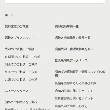
大阪市生野区の飲食店の居抜き売却物件の案件一覧
ホーム
交野市の飲食店の居抜き売却物件の案件一覧
無料査定のご依頼
売却成功事例一覧
大阪市鶴見区の飲食店の居抜き売却物件の案件一覧
居抜きプラスについて
居抜き売却物件の案件一覧
大阪市浪速区の飲食店の居抜き売却物件の案件一覧
売却のご依頼・ご相談
店舗売却・譲渡額相場を知る
八尾市の飲食店の居抜き売却物件の案件一覧
首都圏でのご相談・ご依頼
大東市の飲食店の居抜き売却物件の案件一覧
飲食店閉店データベース
関西でのご相談・ご依頼
箕面市の飲食店の居抜き売却物件の案件一覧
初めての店舗査定・売却についての知
東海でのご相談・ご依頼
識
九州でのご相談・ご依頼
大阪市淀川区の飲食店の居抜き売却物件の案件一覧
店舗を売却するための基礎知識
ニュースリリース
店舗内設備に関するポイント
大阪市東成区の飲食店の居抜き売却物件の案件一覧
賃貸借契約に関するポイント
初めてご利用になる方へ
大阪市城東区の飲食店の居抜き売却物件の案件一覧
店舗売却に関する心構え
飲食店ドットコム 居抜き売却とは