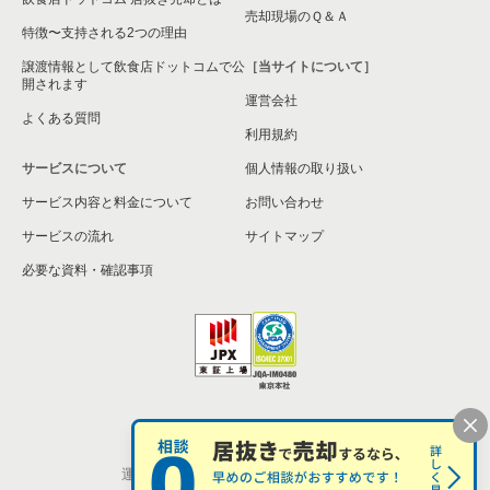
大阪市旭区の飲食店の居抜き売却物件の案件一覧
売却現場のＱ＆Ａ
特徴〜支持される2つの理由
和泉市の飲食店の居抜き売却物件の案件一覧
譲渡情報として飲食店ドットコムで公
［当サイトについて］
開されます
運営会社
池田市の飲食店の居抜き売却物件の案件一覧
よくある質問
利用規約
大阪市東淀川区の飲食店の居抜き売却物件の案件一覧
サービスについて
個人情報の取り扱い
サービス内容と料金について
大阪市大正区の飲食店の居抜き売却物件の案件一覧
お問い合わせ
サービスの流れ
サイトマップ
堺市美原区の飲食店の居抜き売却物件の案件一覧
必要な資料・確認事項
藤井寺市の飲食店の居抜き売却物件の案件一覧
大阪市平野区の飲食店の居抜き売却物件の案件一覧
大阪市住吉区の飲食店の居抜き売却物件の案件一覧
個人情報の取扱い
お問い合わせ
柏原市の飲食店の居抜き売却物件の案件一覧
運営会社
株式会社シンクロ・フード
松原市の飲食店の居抜き売却物件の案件一覧