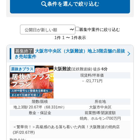
条件を選んで絞り込む
募集中案件に絞り込む
1
1
1
件
〜
件表示
募集終了
大阪市中央区（大阪難波）地上3階店舗の居抜
き売却案件
大阪難波
居抜きプラス
(近鉄難波線) 徒歩
6分
現賃料/坪単価
－ /21,771円
階数/面積
所在地
地上3階/ 20.67坪
（
68.331m
）
大阪市中央区
2
敷金・保証金
前業態/希望譲渡額
-
焼肉、ホルモン/700万円
＜繁華街！＞高級感のある落ち着いた内装！大阪難波の焼肉店
(3F/20.67坪)