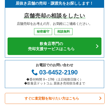
居抜き店舗の売却・譲渡先をお探しします！
寿司の居抜き売却物件の案件一覧
神奈川県の飲食店の居抜き売却物件の案件一覧
堺市北区の飲食店の居抜き売却物件の案件一覧
大阪府のイタリア料理の居抜き売却物件の案件一覧
大阪難波駅の焼肉の居抜き売却物件の案件一覧
店舗売却
相談をしたい
の
焼肉の居抜き売却物件の案件一覧
大阪府の飲食店の居抜き売却物件の案件一覧
堺市中区の飲食店の居抜き売却物件の案件一覧
大阪府の中華の居抜き売却物件の案件一覧
大阪難波駅のアジア料理の居抜き売却物件の案件一覧
店舗売却をお考えの方、お気軽にご連絡ください。
鉄板焼き・お好み焼の居抜き売却物件の案件一覧
兵庫県の飲食店の居抜き売却物件の案件一覧
大阪市西区の飲食店の居抜き売却物件の案件一覧
大阪府のそば・うどんの居抜き売却物件の案件一覧
大阪難波駅のカフェの居抜き売却物件の案件一覧
秘密厳守
相談無料
アジア料理の居抜き売却物件の案件一覧
京都府の飲食店の居抜き売却物件の案件一覧
茨木市の飲食店の居抜き売却物件の案件一覧
大阪府の寿司の居抜き売却物件の案件一覧
大阪難波駅のバーの居抜き売却物件の案件一覧
飲食店専門の
カフェの居抜き売却物件の案件一覧
愛知県の飲食店の居抜き売却物件の案件一覧
大阪市福島区の飲食店の居抜き売却物件の案件一覧
大阪府の焼肉の居抜き売却物件の案件一覧
売却支援サービスはこちら
テイクアウトの居抜き売却物件の案件一覧
岐阜県の飲食店の居抜き売却物件の案件一覧
豊中市の飲食店の居抜き売却物件の案件一覧
大阪府の鉄板焼き・お好み焼の居抜き売却物件の案件一覧
お電話でのお問い合わせ
お弁当・惣菜・デリの居抜き売却物件の案件一覧
三重県の飲食店の居抜き売却物件の案件一覧
大阪市都島区の飲食店の居抜き売却物件の案件一覧
大阪府のアジア料理の居抜き売却物件の案件一覧
03-6452-2190
カラオケ・パブ・スナックの居抜き売却物件の案件一覧
大阪市阿倍野区の飲食店の居抜き売却物件の案件一覧
大阪府のカフェの居抜き売却物件の案件一覧
◆受付時間 9～17時（土日祝祭日除く）
◆飲食店ドットコム 居抜き売却担当者まで
バーの居抜き売却物件の案件一覧
東大阪市の飲食店の居抜き売却物件の案件一覧
大阪府のテイクアウトの居抜き売却物件の案件一覧
すぐに査定額を知りたい方はこちら
居酒屋・ダイニングバーの居抜き売却物件の案件一覧
吹田市の飲食店の居抜き売却物件の案件一覧
大阪府のお弁当・惣菜・デリの居抜き売却物件の案件一覧