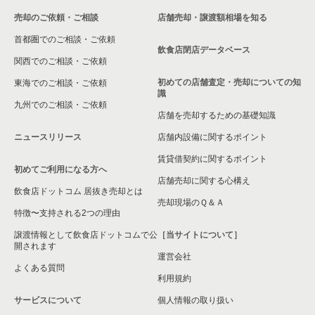
売却のご依頼・ご相談
店舗売却・譲渡額相場を知る
八尾市の飲食店の居抜き売却物件の案件一覧
首都圏でのご相談・ご依頼
大東市の飲食店の居抜き売却物件の案件一覧
飲食店閉店データベース
関西でのご相談・ご依頼
箕面市の飲食店の居抜き売却物件の案件一覧
初めての店舗査定・売却についての知
東海でのご相談・ご依頼
識
九州でのご相談・ご依頼
大阪市淀川区の飲食店の居抜き売却物件の案件一覧
店舗を売却するための基礎知識
ニュースリリース
店舗内設備に関するポイント
大阪市東成区の飲食店の居抜き売却物件の案件一覧
賃貸借契約に関するポイント
初めてご利用になる方へ
大阪市城東区の飲食店の居抜き売却物件の案件一覧
店舗売却に関する心構え
飲食店ドットコム 居抜き売却とは
大阪市旭区の飲食店の居抜き売却物件の案件一覧
売却現場のＱ＆Ａ
特徴〜支持される2つの理由
和泉市の飲食店の居抜き売却物件の案件一覧
譲渡情報として飲食店ドットコムで公
［当サイトについて］
開されます
運営会社
池田市の飲食店の居抜き売却物件の案件一覧
よくある質問
利用規約
大阪市東淀川区の飲食店の居抜き売却物件の案件一覧
サービスについて
個人情報の取り扱い