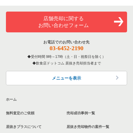
専門料理の居抜き売却物件の案件一覧
大阪市西成区の飲食店の居抜き売却物件の案件一覧
大阪府のカラオケ・パブ・スナックの居抜き売却物件の案件一
覧
和食の居抜き売却物件の案件一覧
堺市堺区の飲食店の居抜き売却物件の案件一覧
店舗売却に関する
大阪府のバーの居抜き売却物件の案件一覧
お問い合わせフォーム
洋食の居抜き売却物件の案件一覧
大阪市東住吉区の飲食店の居抜き売却物件の案件一覧
大阪府の居酒屋・ダイニングバーの居抜き売却物件の案件一覧
その他の居抜き売却物件の案件一覧
門真市の飲食店の居抜き売却物件の案件一覧
お電話でのお問い合わせ先
大阪府の和食の居抜き売却物件の案件一覧
03-6452-2190
寝屋川市の飲食店の居抜き売却物件の案件一覧
受付時間 9時～17時（土・日・祝祭日を除く）
大阪府の洋食の居抜き売却物件の案件一覧
飲食店ドットコム 居抜き売却担当者まで
大阪市天王寺区の飲食店の居抜き売却物件の案件一覧
大阪府のその他の居抜き売却物件の案件一覧
高石市の飲食店の居抜き売却物件の案件一覧
メニューを表示
大阪市生野区の飲食店の居抜き売却物件の案件一覧
ホーム
交野市の飲食店の居抜き売却物件の案件一覧
無料査定のご依頼
売却成功事例一覧
大阪市鶴見区の飲食店の居抜き売却物件の案件一覧
居抜きプラスについて
居抜き売却物件の案件一覧
大阪市浪速区の飲食店の居抜き売却物件の案件一覧