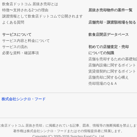
飲食店ドットコム 居抜き売却とは
特徴〜支持される2つの理由
居抜き売却物件の案件一覧
件の案件一覧
却物件の案件一覧
譲渡情報として飲食店ドットコムで公開されます
よくある質問
店舗売却・譲渡額相場を知る
の案件一覧
抜き売却物件の案件一覧
サービスについて
飲食店閉店データベース
サービス内容と料金について
却物件の案件一覧
クの居抜き売却物件の案件一覧
サービスの流れ
初めての店舗査定・売却
必要な資料・確認事項
についての知識
件の案件一覧
案件一覧
店舗を売却するための基礎知
店舗内設備に関するポイント
売却物件の案件一覧
の居抜き売却物件の案件一覧
賃貸借契約に関するポイント
店舗売却に関する心構え
の案件一覧
案件一覧
売却現場のＱ＆Ａ
件の案件一覧
案件一覧
営
株式会社シンクロ・フード
売却物件の案件一覧
の案件一覧
の案件一覧
飲食店ドットコム 居抜き売却」に掲載されている記事、図表、情報等の無断掲載を禁止しま
著作権は株式会社シンクロ・フードまたはその情報提供者に帰属します。
Copyright (C) 2005-2026 Synchro Food Co., Ltd.