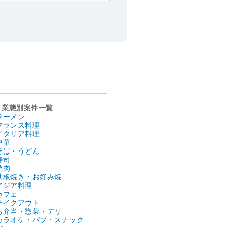
業態別案件一覧
ラーメン
フランス料理
イタリア料理
中華
そば・うどん
寿司
焼肉
鉄板焼き・お好み焼
アジア料理
カフェ
テイクアウト
お弁当・惣菜・デリ
カラオケ・パブ・スナック