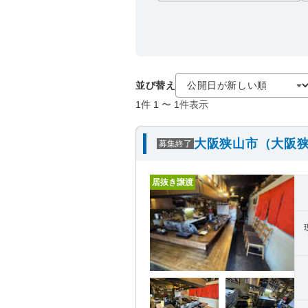
並び替え
1
件
1
〜
1
件表示
大阪狭山市（大阪狭
募集終了
居抜き譲渡