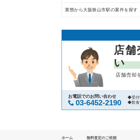
業態から大阪狭山市駅の案件を探す
大阪市中央区の飲食店の居抜き売
大阪府のラーメンの居抜き売却物
守口市の飲食店の居抜き売却物件
大阪府のフランス料理の居抜き売
大阪狭山市駅のカフェの居抜き売
堺市北区の飲食店の居抜き売却物
大阪府のイタリア料理の居抜き売
大阪狭山市駅の居酒屋・ダイニン
店舗
堺市中区の飲食店の居抜き売却物
大阪府の中華の居抜き売却物件の
い
大阪市西区の飲食店の居抜き売却
大阪府のそば・うどんの居抜き売
店舗売却
茨木市の飲食店の居抜き売却物件
大阪府の寿司の居抜き売却物件の
大阪市福島区の飲食店の居抜き売
大阪府の焼肉の居抜き売却物件の
お電話でのお問い合わせ
◆受付
03-6452-2190
◆飲食
豊中市の飲食店の居抜き売却物件
大阪府の鉄板焼き・お好み焼の居
大阪市都島区の飲食店の居抜き売
大阪府のアジア料理の居抜き売却
ホーム
無料査定のご依頼
大阪市阿倍野区の飲食店の居抜き
大阪府のカフェの居抜き売却物件