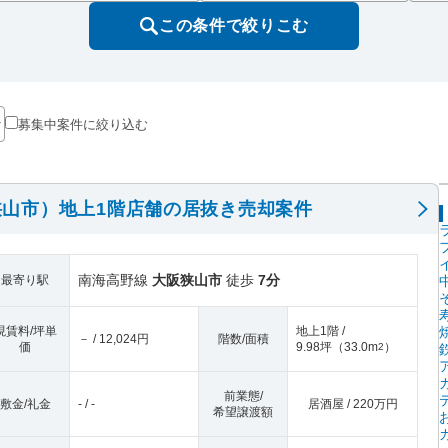
この条件で絞りこむ
募集中案件に絞り込む
山市）地上1階店舗の居抜き売却案件
南海高野線
大阪狭山市
徒歩
7分
最寄り駅
現賃料/坪単
地上1階 /
－ / 12,024円
階数/面積
価
9.98坪
（
33.0m
）
2
前業態/
敷金/礼金
- / -
居酒屋 / 220万円
希望譲渡額