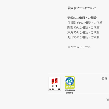
居抜きプラスについて
東大阪市の飲食店の居抜き売却物
大阪府のテイクアウトの居抜き売
売却のご依頼・ご相談
吹田市の飲食店の居抜き売却物件
大阪府のお弁当・惣菜・デリの居
首都圏でのご相談・ご依頼
関西でのご相談・ご依頼
東海でのご相談・ご依頼
大阪市西成区の飲食店の居抜き売
大阪府のカラオケ・パブ・スナッ
九州でのご相談・ご依頼
堺市堺区の飲食店の居抜き売却物
大阪府のバーの居抜き売却物件の
ニュースリリース
大阪市東住吉区の飲食店の居抜き
大阪府の居酒屋・ダイニングバー
門真市の飲食店の居抜き売却物件
大阪府の和食の居抜き売却物件の
寝屋川市の飲食店の居抜き売却物
大阪府の洋食の居抜き売却物件の
運
大阪市天王寺区の飲食店の居抜き
大阪府のその他の居抜き売却物件
高石市の飲食店の居抜き売却物件
「