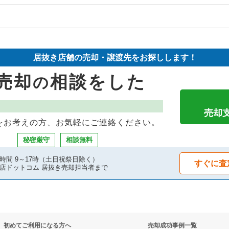
却物件の案件一覧
件の案件一覧
の案件一覧
却物件の案件一覧
却物件の案件一覧
居抜き店舗の売却・譲渡先をお探しします！
件の案件一覧
却物件の案件一覧
グバーの居抜き売却物件の案件一覧
売却
相談をした
の
件の案件一覧
案件一覧
物件の案件一覧
却物件の案件一覧
売却
をお考えの方、お気軽にご連絡ください。
の案件一覧
案件一覧
秘密厳守
相談無料
却物件の案件一覧
案件一覧
時間 9～17時（土日祝祭日除く）
すぐに査
店ドットコム 居抜き売却担当者まで
の案件一覧
抜き売却物件の案件一覧
却物件の案件一覧
物件の案件一覧
初めてご利用になる方へ
売却成功事例一覧
売却物件の案件一覧
の案件一覧