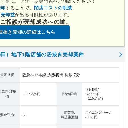
出す前に、ぜひ一度専門家へご相談ください！
売却
することで、
閉店コストの削減
、
は
売却益
が出る可能性があります。
のご相談が売却成功への鍵。
居抜き売却の詳細はこちら
田）地下1階店舗の居抜き売却案件
阪急神戸本線
大阪梅田
徒歩
7分
最寄り駅
地下1階 /
現賃料/坪単
－ / 7,229円
階数/面積
34.999坪
価
（
115.7m
）
2
前業態/
ダイニングバー /
敷金/礼金
- / -
希望譲渡額
750万円