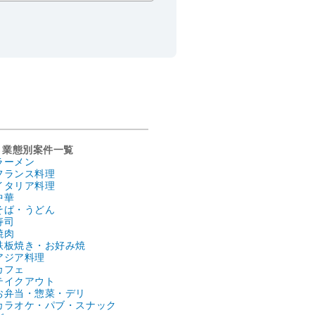
業態別案件一覧
ラーメン
フランス料理
イタリア料理
中華
そば・うどん
寿司
焼肉
鉄板焼き・お好み焼
アジア料理
カフェ
テイクアウト
お弁当・惣菜・デリ
カラオケ・パブ・スナック