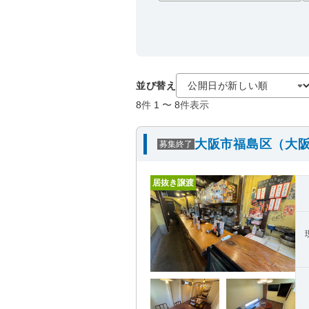
並び替え
8
件
1
〜
8
件表示
大阪市福島区（大阪
募集終了
居抜き譲渡