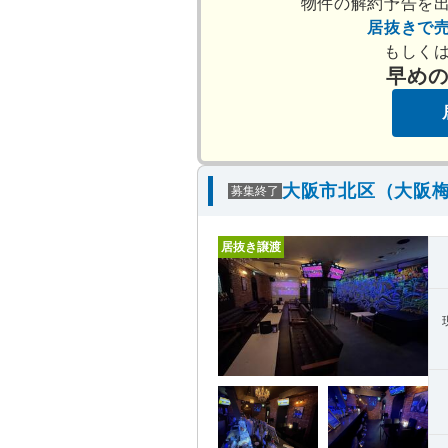
物件の解約予告を
居抜きで
もしく
早め
大阪市北区（大阪梅
募集終了
居抜き譲渡