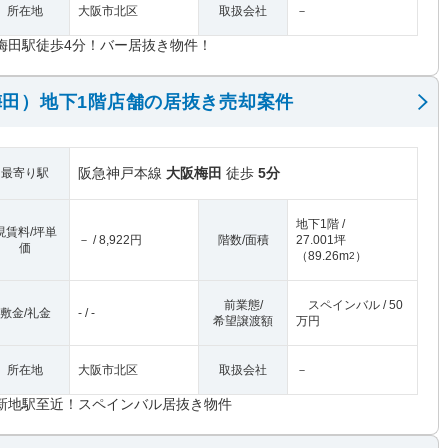
所在地
大阪市北区
取扱会社
－
梅田駅徒歩4分！バー居抜き物件！
田）地下1階店舗の居抜き売却案件
阪急神戸本線
大阪梅田
徒歩
5分
最寄り駅
地下1階 /
現賃料/坪単
－ / 8,922円
階数/面積
27.001坪
価
（
89.26m
）
2
前業態/
スペインバル / 50
敷金/礼金
- / -
希望譲渡額
万円
所在地
大阪市北区
取扱会社
－
新地駅至近！スペインバル居抜き物件