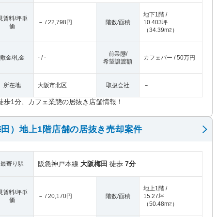
地下1階 /
現賃料/坪単
－ / 22,798円
階数/面積
10.403坪
価
（
34.39m
）
2
前業態/
敷金/礼金
- / -
カフェバー / 50万円
希望譲渡額
所在地
大阪市北区
取扱会社
－
徒歩1分、カフェ業態の居抜き店舗情報！
田）地上1階店舗の居抜き売却案件
阪急神戸本線
大阪梅田
徒歩
7分
最寄り駅
地上1階 /
現賃料/坪単
－ / 20,170円
階数/面積
15.27坪
価
（
50.48m
）
2