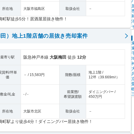
所在地
大阪市福島区
取扱会社
－
崎町駅徒歩5分！居酒屋居抜き物件！
田）地上1階店舗の居抜き売却案件
阪急神戸本線
大阪梅田
徒歩
12分
最寄り駅
現賃料/坪単
地上1階 /
－ / 15,583円
階数/面積
価
12坪
（
39.669m
）
2
前業態/
ダイニングバー /
敷金/礼金
- / -
希望譲渡額
450万円
所在地
大阪市北区
取扱会社
－
崎町駅より徒歩4分！ダイニングバー居抜き物件！