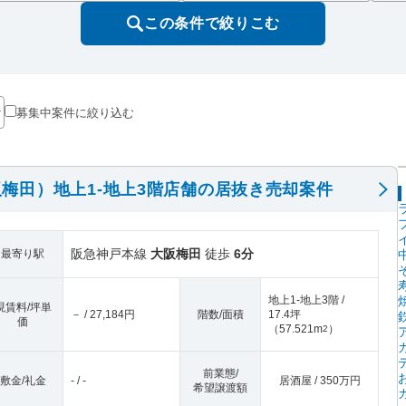
この条件で絞りこむ
募集中案件に絞り込む
梅田）地上1-地上3階店舗の居抜き売却案件
阪急神戸本線
大阪梅田
徒歩
6分
最寄り駅
地上1-地上3階 /
現賃料/坪単
－ / 27,184円
階数/面積
17.4坪
価
（
57.521m
）
2
前業態/
敷金/礼金
- / -
居酒屋 / 350万円
希望譲渡額