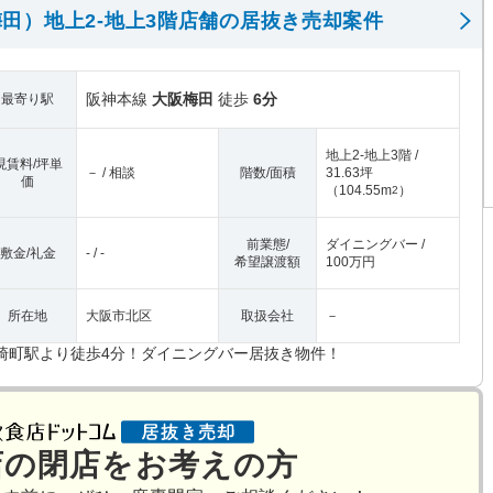
田）地上2-地上3階店舗の居抜き売却案件
阪神本線
大阪梅田
徒歩
6分
最寄り駅
地上2-地上3階 /
現賃料/坪単
－ / 相談
階数/面積
31.63坪
価
（
104.55m
）
2
前業態/
ダイニングバー /
敷金/礼金
- / -
希望譲渡額
100万円
所在地
大阪市北区
取扱会社
－
崎町駅より徒歩4分！ダイニングバー居抜き物件！
店の閉店をお考えの方