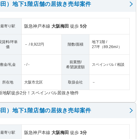
田）地下1階店舗の居抜き売却案件
阪急神戸本線
大阪梅田
徒歩
5分
最寄り駅
現賃料/坪単
地下1階 /
－ / 8,922円
階数/面積
価
27坪
（
89.26m
）
2
前業態/
敷金/礼金
- / -
スペインバル / 相談
希望譲渡額
所在地
大阪市北区
取扱会社
－
新地駅徒歩2分！スペインバル居抜き物件
田）地下1階店舗の居抜き売却案件
阪急神戸本線
大阪梅田
徒歩
3分
最寄り駅