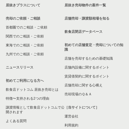
居抜きプラスについて
居抜き売却物件の案件一覧
大阪市浪速区の飲食店の居抜き売却物件の案件一覧
売却のご依頼・ご相談
店舗売却・譲渡額相場を知る
八尾市の飲食店の居抜き売却物件の案件一覧
首都圏でのご相談・ご依頼
大東市の飲食店の居抜き売却物件の案件一覧
飲食店閉店データベース
関西でのご相談・ご依頼
箕面市の飲食店の居抜き売却物件の案件一覧
初めての店舗査定・売却についての知
東海でのご相談・ご依頼
識
九州でのご相談・ご依頼
大阪市淀川区の飲食店の居抜き売却物件の案件一覧
店舗を売却するための基礎知識
ニュースリリース
店舗内設備に関するポイント
大阪市東成区の飲食店の居抜き売却物件の案件一覧
賃貸借契約に関するポイント
初めてご利用になる方へ
大阪市城東区の飲食店の居抜き売却物件の案件一覧
店舗売却に関する心構え
飲食店ドットコム 居抜き売却とは
大阪市旭区の飲食店の居抜き売却物件の案件一覧
売却現場のＱ＆Ａ
特徴〜支持される2つの理由
和泉市の飲食店の居抜き売却物件の案件一覧
譲渡情報として飲食店ドットコムで公
［当サイトについて］
開されます
運営会社
池田市の飲食店の居抜き売却物件の案件一覧
よくある質問
利用規約