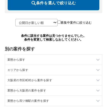
条件を選んで絞り込む
募集中案件に絞り込む
条件に該当する案件は見つかりませんでした。
条件を変更して検索しなおしてください。
別の案件を探す
業態から探す
エリアから探す
ラーメンの居抜き売却物件の案件一覧
大阪府の市区町村から案件を探す
フランス料理の居抜き売却物件の案件一覧
東京23区の飲食店の居抜き売却物件の案件一覧
業態から大阪府の案件を探す
イタリア料理の居抜き売却物件の案件一覧
東京都下の飲食店の居抜き売却物件の案件一覧
大阪市北区の飲食店の居抜き売却物件の案件一覧
業態から四ツ橋駅の案件を探す
中華の居抜き売却物件の案件一覧
千葉県の飲食店の居抜き売却物件の案件一覧
大阪市中央区の飲食店の居抜き売却物件の案件一覧
大阪府のラーメンの居抜き売却物件の案件一覧