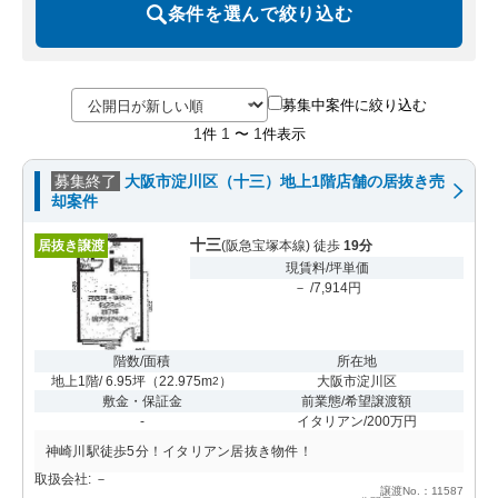
条件を選んで絞り込む
募集中案件に絞り込む
1
1
1
件
〜
件表示
募集終了
大阪市淀川区（十三）地上1階店舗の居抜き売
却案件
十三
居抜き譲渡
(阪急宝塚本線) 徒歩
19分
現賃料/坪単価
－ /7,914円
階数/面積
所在地
地上1階/ 6.95坪
（
22.975m
）
大阪市淀川区
2
敷金・保証金
前業態/希望譲渡額
-
イタリアン/200万円
神崎川駅徒歩5分！イタリアン居抜き物件！
取扱会社: －
譲渡No.：11587