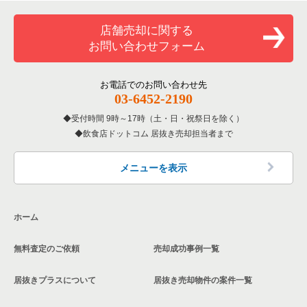
覧
和食の居抜き売却物件の案件一覧
堺市堺区の飲食店の居抜き売却物件の案件一覧
店舗売却に関する
大阪府のバーの居抜き売却物件の案件一覧
お問い合わせフォーム
洋食の居抜き売却物件の案件一覧
大阪市東住吉区の飲食店の居抜き売却物件の案件一覧
大阪府の居酒屋・ダイニングバーの居抜き売却物件の案件一覧
その他の居抜き売却物件の案件一覧
門真市の飲食店の居抜き売却物件の案件一覧
お電話でのお問い合わせ先
大阪府の和食の居抜き売却物件の案件一覧
03-6452-2190
寝屋川市の飲食店の居抜き売却物件の案件一覧
受付時間 9時～17時（土・日・祝祭日を除く）
大阪府の洋食の居抜き売却物件の案件一覧
飲食店ドットコム 居抜き売却担当者まで
大阪市天王寺区の飲食店の居抜き売却物件の案件一覧
大阪府のその他の居抜き売却物件の案件一覧
高石市の飲食店の居抜き売却物件の案件一覧
メニューを表示
大阪市生野区の飲食店の居抜き売却物件の案件一覧
ホーム
交野市の飲食店の居抜き売却物件の案件一覧
無料査定のご依頼
売却成功事例一覧
大阪市鶴見区の飲食店の居抜き売却物件の案件一覧
居抜きプラスについて
居抜き売却物件の案件一覧
大阪市浪速区の飲食店の居抜き売却物件の案件一覧