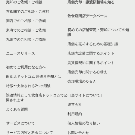
売却のご依頼・ご相談
店舗売却・譲渡額相場を知る
八尾市の飲食店の居抜き売却物件の案件一覧
首都圏でのご相談・ご依頼
大東市の飲食店の居抜き売却物件の案件一覧
飲食店閉店データベース
関西でのご相談・ご依頼
箕面市の飲食店の居抜き売却物件の案件一覧
初めての店舗査定・売却についての知
東海でのご相談・ご依頼
識
九州でのご相談・ご依頼
大阪市淀川区の飲食店の居抜き売却物件の案件一覧
店舗を売却するための基礎知識
ニュースリリース
店舗内設備に関するポイント
大阪市東成区の飲食店の居抜き売却物件の案件一覧
賃貸借契約に関するポイント
初めてご利用になる方へ
大阪市城東区の飲食店の居抜き売却物件の案件一覧
店舗売却に関する心構え
飲食店ドットコム 居抜き売却とは
大阪市旭区の飲食店の居抜き売却物件の案件一覧
売却現場のＱ＆Ａ
特徴〜支持される2つの理由
和泉市の飲食店の居抜き売却物件の案件一覧
譲渡情報として飲食店ドットコムで公
［当サイトについて］
開されます
運営会社
池田市の飲食店の居抜き売却物件の案件一覧
よくある質問
利用規約
大阪市東淀川区の飲食店の居抜き売却物件の案件一覧
サービスについて
個人情報の取り扱い
サービス内容と料金について
大阪市大正区の飲食店の居抜き売却物件の案件一覧
お問い合わせ