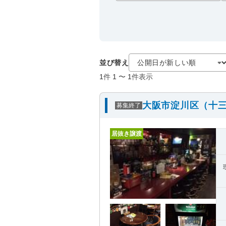
並び替え
1
件
1
〜
1
件表示
大阪市淀川区（十三
募集終了
居抜き譲渡