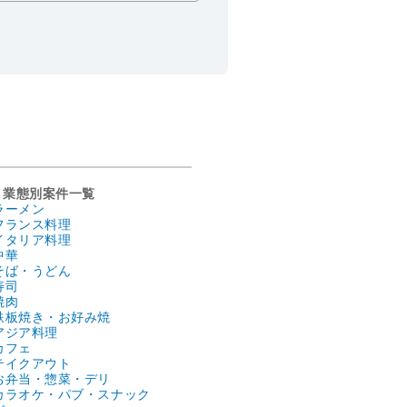
業態別案件一覧
ラーメン
フランス料理
イタリア料理
中華
そば・うどん
寿司
焼肉
鉄板焼き・お好み焼
アジア料理
カフェ
テイクアウト
お弁当・惣菜・デリ
カラオケ・パブ・スナック