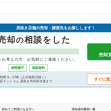
却物件の案件一覧
件の案件一覧
の案件一覧
却物件の案件一覧
却物件の案件一覧
居抜き店舗の売却・譲渡先をお探しします！
件の案件一覧
却物件の案件一覧
案件一覧
売却
相談をした
の
件の案件一覧
案件一覧
案件一覧
物件の案件一覧
却物件の案件一覧
の案件一覧
売却
をお考えの方、お気軽にご連絡ください。
の案件一覧
案件一覧
案件一覧
秘密厳守
相談無料
却物件の案件一覧
案件一覧
の居抜き売却物件の案件一覧
時間 9～17時（土日祝祭日除く）
すぐに査
店ドットコム 居抜き売却担当者まで
の案件一覧
抜き売却物件の案件一覧
の案件一覧
却物件の案件一覧
物件の案件一覧
初めてご利用になる方へ
売却成功事例一覧
売却物件の案件一覧
の案件一覧