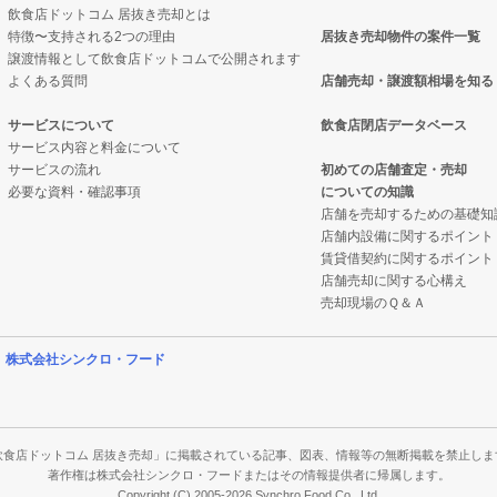
飲食店ドットコム 居抜き売却とは
特徴〜支持される2つの理由
居抜き売却物件の案件一覧
件の案件一覧
却物件の案件一覧
譲渡情報として飲食店ドットコムで公開されます
よくある質問
店舗売却・譲渡額相場を知る
の案件一覧
抜き売却物件の案件一覧
サービスについて
飲食店閉店データベース
サービス内容と料金について
却物件の案件一覧
クの居抜き売却物件の案件一覧
サービスの流れ
初めての店舗査定・売却
必要な資料・確認事項
についての知識
件の案件一覧
案件一覧
店舗を売却するための基礎知
店舗内設備に関するポイント
売却物件の案件一覧
の居抜き売却物件の案件一覧
賃貸借契約に関するポイント
店舗売却に関する心構え
の案件一覧
案件一覧
売却現場のＱ＆Ａ
件の案件一覧
案件一覧
営
株式会社シンクロ・フード
売却物件の案件一覧
の案件一覧
の案件一覧
飲食店ドットコム 居抜き売却」に掲載されている記事、図表、情報等の無断掲載を禁止しま
著作権は株式会社シンクロ・フードまたはその情報提供者に帰属します。
Copyright (C) 2005-2026 Synchro Food Co., Ltd.