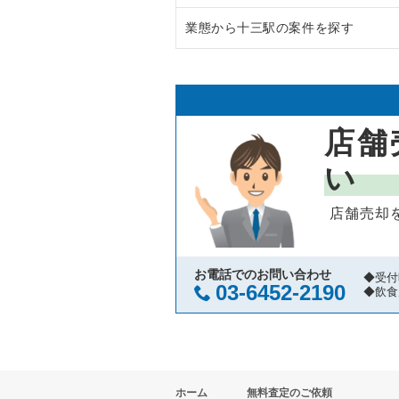
業態から十三駅の案件を探す
大阪市中央区の飲食店の居抜き売
大阪府のラーメンの居抜き売却物
守口市の飲食店の居抜き売却物件
大阪府のフランス料理の居抜き売
十三駅のイタリア料理の居抜き売
堺市北区の飲食店の居抜き売却物
大阪府のイタリア料理の居抜き売
十三駅の中華の居抜き売却物件の
店舗
堺市中区の飲食店の居抜き売却物
大阪府の中華の居抜き売却物件の
十三駅の焼肉の居抜き売却物件の
い
大阪市西区の飲食店の居抜き売却
大阪府のそば・うどんの居抜き売
十三駅のカフェの居抜き売却物件
店舗売却
茨木市の飲食店の居抜き売却物件
大阪府の寿司の居抜き売却物件の
十三駅のバーの居抜き売却物件の
大阪市福島区の飲食店の居抜き売
大阪府の焼肉の居抜き売却物件の
十三駅の居酒屋・ダイニングバー
お電話でのお問い合わせ
◆受付
03-6452-2190
◆飲食
豊中市の飲食店の居抜き売却物件
大阪府の鉄板焼き・お好み焼の居
十三駅のその他の居抜き売却物件
大阪市都島区の飲食店の居抜き売
大阪府のアジア料理の居抜き売却
ホーム
無料査定のご依頼
大阪市阿倍野区の飲食店の居抜き
大阪府のカフェの居抜き売却物件