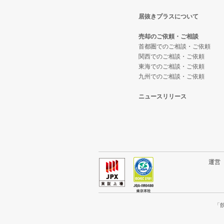
居抜きプラスについて
東大阪市の飲食店の居抜き売却物
大阪府のテイクアウトの居抜き売
売却のご依頼・ご相談
吹田市の飲食店の居抜き売却物件
大阪府のお弁当・惣菜・デリの居
首都圏でのご相談・ご依頼
関西でのご相談・ご依頼
東海でのご相談・ご依頼
大阪市西成区の飲食店の居抜き売
大阪府のカラオケ・パブ・スナッ
九州でのご相談・ご依頼
堺市堺区の飲食店の居抜き売却物
大阪府のバーの居抜き売却物件の
ニュースリリース
大阪市東住吉区の飲食店の居抜き
大阪府の居酒屋・ダイニングバー
門真市の飲食店の居抜き売却物件
大阪府の和食の居抜き売却物件の
寝屋川市の飲食店の居抜き売却物
大阪府の洋食の居抜き売却物件の
運
大阪市天王寺区の飲食店の居抜き
大阪府のその他の居抜き売却物件
高石市の飲食店の居抜き売却物件
「