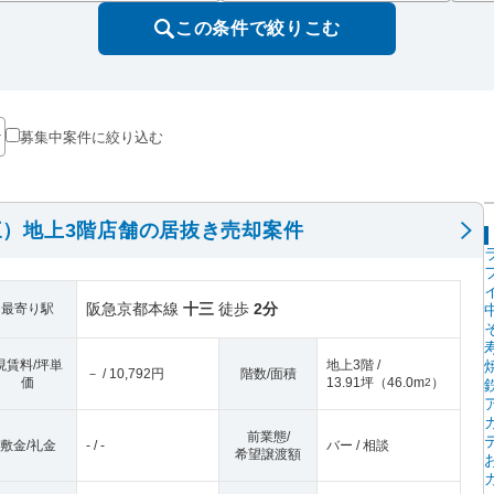
この条件で絞りこむ
募集中案件に絞り込む
）地上3階店舗の居抜き売却案件
阪急京都本線
十三
徒歩
2分
最寄り駅
現賃料/坪単
地上3階 /
－ / 10,792円
階数/面積
価
13.91坪
（
46.0m
）
2
前業態/
敷金/礼金
- / -
バー / 相談
希望譲渡額