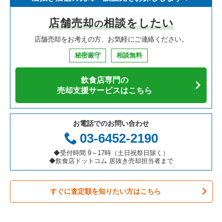
寿司の居抜き売却物件の案件一覧
神奈川県の飲食店の居抜き売却物件の案件一覧
堺市北区の飲食店の居抜き売却物件の案件一覧
大阪府のイタリア料理の居抜き売却物件の案件一覧
店舗売却
相談をしたい
の
焼肉の居抜き売却物件の案件一覧
大阪府の飲食店の居抜き売却物件の案件一覧
堺市中区の飲食店の居抜き売却物件の案件一覧
大阪府の中華の居抜き売却物件の案件一覧
店舗売却をお考えの方、お気軽にご連絡ください。
鉄板焼き・お好み焼の居抜き売却物件の案件一覧
兵庫県の飲食店の居抜き売却物件の案件一覧
大阪市西区の飲食店の居抜き売却物件の案件一覧
大阪府のそば・うどんの居抜き売却物件の案件一覧
秘密厳守
相談無料
アジア料理の居抜き売却物件の案件一覧
京都府の飲食店の居抜き売却物件の案件一覧
茨木市の飲食店の居抜き売却物件の案件一覧
大阪府の寿司の居抜き売却物件の案件一覧
飲食店専門の
カフェの居抜き売却物件の案件一覧
愛知県の飲食店の居抜き売却物件の案件一覧
大阪市福島区の飲食店の居抜き売却物件の案件一覧
大阪府の焼肉の居抜き売却物件の案件一覧
売却支援サービスはこちら
テイクアウトの居抜き売却物件の案件一覧
岐阜県の飲食店の居抜き売却物件の案件一覧
豊中市の飲食店の居抜き売却物件の案件一覧
大阪府の鉄板焼き・お好み焼の居抜き売却物件の案件一覧
お電話でのお問い合わせ
お弁当・惣菜・デリの居抜き売却物件の案件一覧
三重県の飲食店の居抜き売却物件の案件一覧
大阪市都島区の飲食店の居抜き売却物件の案件一覧
大阪府のアジア料理の居抜き売却物件の案件一覧
03-6452-2190
カラオケ・パブ・スナックの居抜き売却物件の案件一覧
大阪市阿倍野区の飲食店の居抜き売却物件の案件一覧
大阪府のカフェの居抜き売却物件の案件一覧
◆受付時間 9～17時（土日祝祭日除く）
◆飲食店ドットコム 居抜き売却担当者まで
バーの居抜き売却物件の案件一覧
東大阪市の飲食店の居抜き売却物件の案件一覧
大阪府のテイクアウトの居抜き売却物件の案件一覧
すぐに査定額を知りたい方はこちら
居酒屋・ダイニングバーの居抜き売却物件の案件一覧
吹田市の飲食店の居抜き売却物件の案件一覧
大阪府のお弁当・惣菜・デリの居抜き売却物件の案件一覧
専門料理の居抜き売却物件の案件一覧
大阪市西成区の飲食店の居抜き売却物件の案件一覧
大阪府のカラオケ・パブ・スナックの居抜き売却物件の案件一