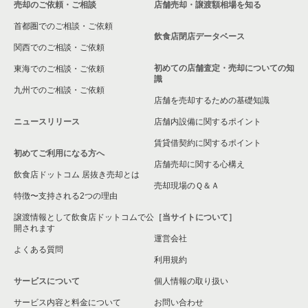
売却のご依頼・ご相談
店舗売却・譲渡額相場を知る
八尾市の飲食店の居抜き売却物件の案件一覧
首都圏でのご相談・ご依頼
大東市の飲食店の居抜き売却物件の案件一覧
飲食店閉店データベース
関西でのご相談・ご依頼
箕面市の飲食店の居抜き売却物件の案件一覧
初めての店舗査定・売却についての知
東海でのご相談・ご依頼
識
九州でのご相談・ご依頼
大阪市淀川区の飲食店の居抜き売却物件の案件一覧
店舗を売却するための基礎知識
ニュースリリース
店舗内設備に関するポイント
大阪市東成区の飲食店の居抜き売却物件の案件一覧
賃貸借契約に関するポイント
初めてご利用になる方へ
大阪市城東区の飲食店の居抜き売却物件の案件一覧
店舗売却に関する心構え
飲食店ドットコム 居抜き売却とは
大阪市旭区の飲食店の居抜き売却物件の案件一覧
売却現場のＱ＆Ａ
特徴〜支持される2つの理由
和泉市の飲食店の居抜き売却物件の案件一覧
譲渡情報として飲食店ドットコムで公
［当サイトについて］
開されます
運営会社
池田市の飲食店の居抜き売却物件の案件一覧
よくある質問
利用規約
大阪市東淀川区の飲食店の居抜き売却物件の案件一覧
サービスについて
個人情報の取り扱い
サービス内容と料金について
大阪市大正区の飲食店の居抜き売却物件の案件一覧
お問い合わせ