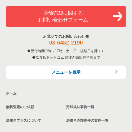
覧
和食の居抜き売却物件の案件一覧
堺市堺区の飲食店の居抜き売却物件の案件一覧
店舗売却に関する
大阪府のバーの居抜き売却物件の案件一覧
お問い合わせフォーム
洋食の居抜き売却物件の案件一覧
大阪市東住吉区の飲食店の居抜き売却物件の案件一覧
大阪府の居酒屋・ダイニングバーの居抜き売却物件の案件一覧
その他の居抜き売却物件の案件一覧
門真市の飲食店の居抜き売却物件の案件一覧
お電話でのお問い合わせ先
大阪府の和食の居抜き売却物件の案件一覧
03-6452-2190
寝屋川市の飲食店の居抜き売却物件の案件一覧
受付時間 9時～17時（土・日・祝祭日を除く）
大阪府の洋食の居抜き売却物件の案件一覧
飲食店ドットコム 居抜き売却担当者まで
大阪市天王寺区の飲食店の居抜き売却物件の案件一覧
大阪府のその他の居抜き売却物件の案件一覧
高石市の飲食店の居抜き売却物件の案件一覧
メニューを表示
大阪市生野区の飲食店の居抜き売却物件の案件一覧
ホーム
交野市の飲食店の居抜き売却物件の案件一覧
無料査定のご依頼
売却成功事例一覧
大阪市鶴見区の飲食店の居抜き売却物件の案件一覧
居抜きプラスについて
居抜き売却物件の案件一覧
大阪市浪速区の飲食店の居抜き売却物件の案件一覧