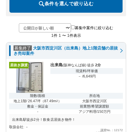
条件を選んで絞り込む
募集中案件に絞り込む
1
1
1
件
〜
件表示
募集終了
大阪市西淀川区（出来島）地上1階店舗の居抜
き売却案件
出来島
居抜き譲渡
(阪神なんば線) 徒歩
2分
現賃料/坪単価
－ /6,649円
階数/面積
所在地
地上1階/ 26.47坪
（
87.49m
）
大阪市西淀川区
2
敷金・保証金
前業態/希望譲渡額
-
アジア料理/150万円
出来島駅徒歩2分！飲食店居抜き物件！
取扱会社: －
譲渡No.：12172