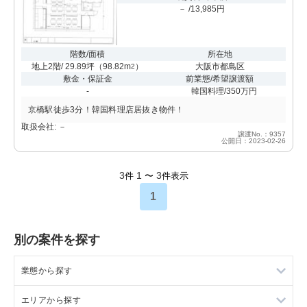
－ /13,985円
階数/面積
所在地
地上2階/ 29.89坪
（
98.82m
）
大阪市都島区
2
敷金・保証金
前業態/希望譲渡額
-
韓国料理/350万円
京橋駅徒歩3分！韓国料理店居抜き物件！
取扱会社: －
譲渡No.：9357
公開日：2023-02-26
3
1
3
件
〜
件表示
1
別の案件を探す
業態から探す
エリアから探す
ラーメンの居抜き売却物件の案件一覧