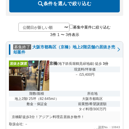
条件を選んで絞り込む
募集中案件に絞り込む
3
1
3
件
〜
件表示
募集終了
大阪市都島区（京橋）地上2階店舗の居抜き売
却案件
京橋
居抜き譲渡
(地下鉄長堀鶴見緑地線) 徒歩
3分
現賃料/坪単価
－ /15,400円
階数/面積
所在地
地上2階/ 25坪
（
82.645m
）
大阪市都島区
2
敷金・保証金
前業態/希望譲渡額
-
タイ料理/300万円
京橋駅徒歩3分！アジアン料理店居抜き物件！
取扱会社: －
譲渡No.：10843