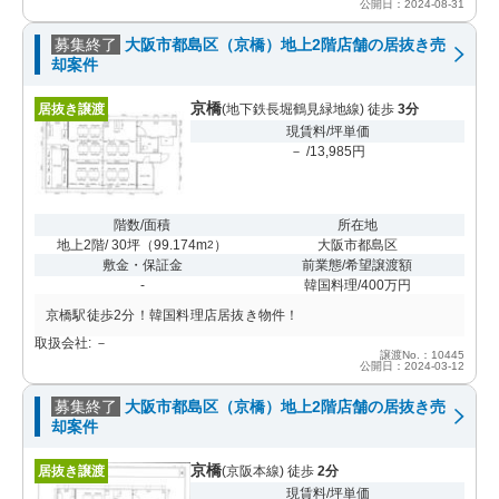
公開日：2024-08-31
募集終了
大阪市都島区（京橋）地上2階店舗の居抜き売
却案件
京橋
居抜き譲渡
(地下鉄長堀鶴見緑地線) 徒歩
3分
現賃料/坪単価
－ /13,985円
階数/面積
所在地
地上2階/ 30坪
（
99.174m
）
大阪市都島区
2
敷金・保証金
前業態/希望譲渡額
-
韓国料理/400万円
京橋駅徒歩2分！韓国料理店居抜き物件！
取扱会社: －
譲渡No.：10445
公開日：2024-03-12
募集終了
大阪市都島区（京橋）地上2階店舗の居抜き売
却案件
京橋
居抜き譲渡
(京阪本線) 徒歩
2分
現賃料/坪単価