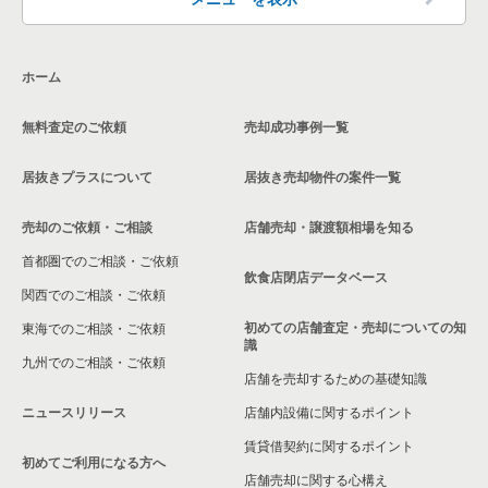
大阪市生野区の飲食店の居抜き売却物件の案件一覧
ホーム
交野市の飲食店の居抜き売却物件の案件一覧
無料査定のご依頼
売却成功事例一覧
大阪市鶴見区の飲食店の居抜き売却物件の案件一覧
居抜きプラスについて
居抜き売却物件の案件一覧
大阪市浪速区の飲食店の居抜き売却物件の案件一覧
売却のご依頼・ご相談
店舗売却・譲渡額相場を知る
八尾市の飲食店の居抜き売却物件の案件一覧
首都圏でのご相談・ご依頼
大東市の飲食店の居抜き売却物件の案件一覧
飲食店閉店データベース
関西でのご相談・ご依頼
箕面市の飲食店の居抜き売却物件の案件一覧
初めての店舗査定・売却についての知
東海でのご相談・ご依頼
識
九州でのご相談・ご依頼
大阪市淀川区の飲食店の居抜き売却物件の案件一覧
店舗を売却するための基礎知識
ニュースリリース
店舗内設備に関するポイント
大阪市東成区の飲食店の居抜き売却物件の案件一覧
賃貸借契約に関するポイント
初めてご利用になる方へ
大阪市城東区の飲食店の居抜き売却物件の案件一覧
店舗売却に関する心構え