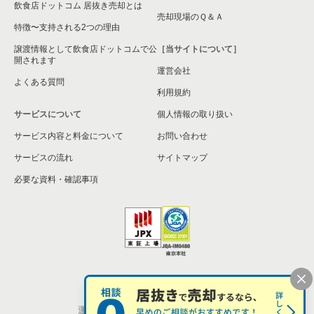
飲食店ドットコム 居抜き売却とは
大阪市旭区の飲食店の居抜き売却物件の案件一覧
売却現場のＱ＆Ａ
特徴〜支持される2つの理由
和泉市の飲食店の居抜き売却物件の案件一覧
譲渡情報として飲食店ドットコムで公
［当サイトについて］
開されます
運営会社
池田市の飲食店の居抜き売却物件の案件一覧
よくある質問
利用規約
大阪市東淀川区の飲食店の居抜き売却物件の案件一覧
サービスについて
個人情報の取り扱い
サービス内容と料金について
大阪市大正区の飲食店の居抜き売却物件の案件一覧
お問い合わせ
サービスの流れ
サイトマップ
堺市美原区の飲食店の居抜き売却物件の案件一覧
必要な資料・確認事項
藤井寺市の飲食店の居抜き売却物件の案件一覧
大阪市平野区の飲食店の居抜き売却物件の案件一覧
大阪市住吉区の飲食店の居抜き売却物件の案件一覧
個人情報の取扱い
お問い合わせ
柏原市の飲食店の居抜き売却物件の案件一覧
運営会社
株式会社シンクロ・フード