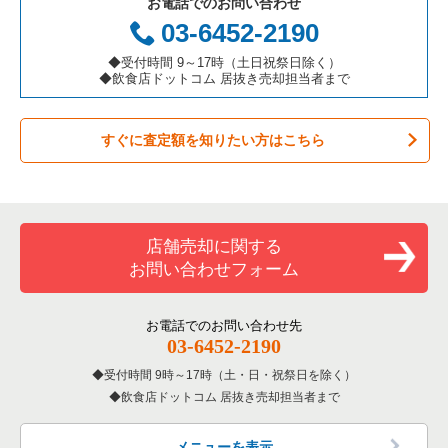
お電話でのお問い合わせ
お弁当・惣菜・デリの居抜き売却物件の案件一覧
三重県の飲食店の居抜き売却物件の案件一覧
大阪市都島区の飲食店の居抜き売却物件の案件一覧
大阪府のアジア料理の居抜き売却物件の案件一覧
03-6452-2190
カラオケ・パブ・スナックの居抜き売却物件の案件一覧
大阪市阿倍野区の飲食店の居抜き売却物件の案件一覧
大阪府のカフェの居抜き売却物件の案件一覧
◆受付時間 9～17時（土日祝祭日除く）
◆飲食店ドットコム 居抜き売却担当者まで
バーの居抜き売却物件の案件一覧
東大阪市の飲食店の居抜き売却物件の案件一覧
大阪府のテイクアウトの居抜き売却物件の案件一覧
すぐに査定額を知りたい方はこちら
居酒屋・ダイニングバーの居抜き売却物件の案件一覧
吹田市の飲食店の居抜き売却物件の案件一覧
大阪府のお弁当・惣菜・デリの居抜き売却物件の案件一覧
専門料理の居抜き売却物件の案件一覧
大阪市西成区の飲食店の居抜き売却物件の案件一覧
大阪府のカラオケ・パブ・スナックの居抜き売却物件の案件一
覧
和食の居抜き売却物件の案件一覧
堺市堺区の飲食店の居抜き売却物件の案件一覧
店舗売却に関する
大阪府のバーの居抜き売却物件の案件一覧
お問い合わせフォーム
洋食の居抜き売却物件の案件一覧
大阪市東住吉区の飲食店の居抜き売却物件の案件一覧
大阪府の居酒屋・ダイニングバーの居抜き売却物件の案件一覧
その他の居抜き売却物件の案件一覧
門真市の飲食店の居抜き売却物件の案件一覧
お電話でのお問い合わせ先
大阪府の和食の居抜き売却物件の案件一覧
03-6452-2190
寝屋川市の飲食店の居抜き売却物件の案件一覧
受付時間 9時～17時（土・日・祝祭日を除く）
大阪府の洋食の居抜き売却物件の案件一覧
飲食店ドットコム 居抜き売却担当者まで
大阪市天王寺区の飲食店の居抜き売却物件の案件一覧
大阪府のその他の居抜き売却物件の案件一覧
高石市の飲食店の居抜き売却物件の案件一覧
メニューを表示