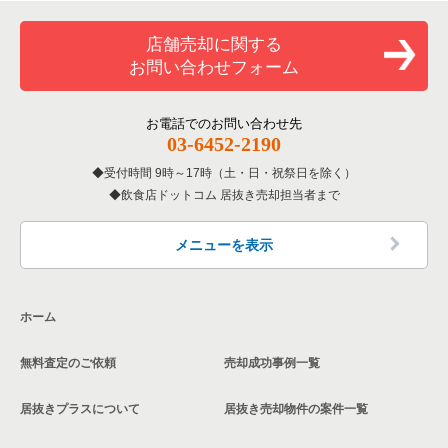
覧
和食の居抜き売却物件の案件一覧
堺市堺区の飲食店の居抜き売却物件の案件一覧
店舗売却に関する
大阪府のバーの居抜き売却物件の案件一覧
お問い合わせフォーム
洋食の居抜き売却物件の案件一覧
大阪市東住吉区の飲食店の居抜き売却物件の案件一覧
大阪府の居酒屋・ダイニングバーの居抜き売却物件の案件一覧
その他の居抜き売却物件の案件一覧
門真市の飲食店の居抜き売却物件の案件一覧
お電話でのお問い合わせ先
大阪府の和食の居抜き売却物件の案件一覧
03-6452-2190
寝屋川市の飲食店の居抜き売却物件の案件一覧
受付時間 9時～17時（土・日・祝祭日を除く）
大阪府の洋食の居抜き売却物件の案件一覧
飲食店ドットコム 居抜き売却担当者まで
大阪市天王寺区の飲食店の居抜き売却物件の案件一覧
大阪府のその他の居抜き売却物件の案件一覧
高石市の飲食店の居抜き売却物件の案件一覧
メニューを表示
大阪市生野区の飲食店の居抜き売却物件の案件一覧
ホーム
交野市の飲食店の居抜き売却物件の案件一覧
無料査定のご依頼
売却成功事例一覧
大阪市鶴見区の飲食店の居抜き売却物件の案件一覧
居抜きプラスについて
居抜き売却物件の案件一覧
大阪市浪速区の飲食店の居抜き売却物件の案件一覧