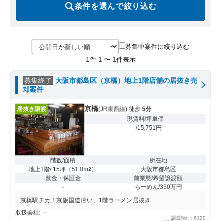
条件を選んで絞り込む
募集中案件に絞り込む
1
1
1
件
〜
件表示
募集終了
大阪市都島区（京橋）地上1階店舗の居抜き売
却案件
京橋
居抜き譲渡
(JR東西線) 徒歩
5分
現賃料/坪単価
－ /15,751円
階数/面積
所在地
地上1階/ 15坪
（
51.0m
）
大阪市都島区
2
敷金・保証金
前業態/希望譲渡額
-
らーめん/350万円
京橋駅チカ！京阪国道沿い、1階ラーメン居抜き
取扱会社: －
譲渡No.：6120