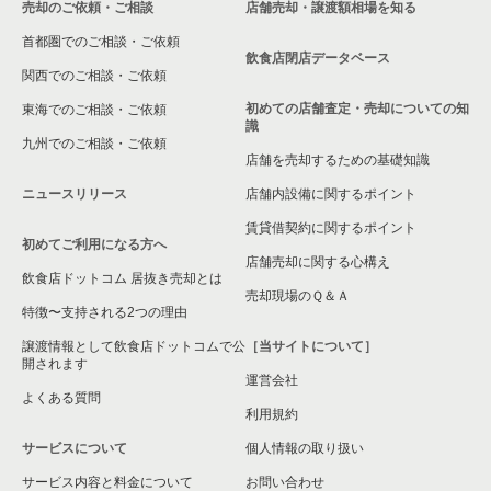
売却のご依頼・ご相談
店舗売却・譲渡額相場を知る
八尾市の飲食店の居抜き売却物件の案件一覧
首都圏でのご相談・ご依頼
大東市の飲食店の居抜き売却物件の案件一覧
飲食店閉店データベース
関西でのご相談・ご依頼
箕面市の飲食店の居抜き売却物件の案件一覧
初めての店舗査定・売却についての知
東海でのご相談・ご依頼
識
九州でのご相談・ご依頼
大阪市淀川区の飲食店の居抜き売却物件の案件一覧
店舗を売却するための基礎知識
ニュースリリース
店舗内設備に関するポイント
大阪市東成区の飲食店の居抜き売却物件の案件一覧
賃貸借契約に関するポイント
初めてご利用になる方へ
大阪市城東区の飲食店の居抜き売却物件の案件一覧
店舗売却に関する心構え
飲食店ドットコム 居抜き売却とは
大阪市旭区の飲食店の居抜き売却物件の案件一覧
売却現場のＱ＆Ａ
特徴〜支持される2つの理由
和泉市の飲食店の居抜き売却物件の案件一覧
譲渡情報として飲食店ドットコムで公
［当サイトについて］
開されます
運営会社
池田市の飲食店の居抜き売却物件の案件一覧
よくある質問
利用規約
大阪市東淀川区の飲食店の居抜き売却物件の案件一覧
サービスについて
個人情報の取り扱い
サービス内容と料金について
大阪市大正区の飲食店の居抜き売却物件の案件一覧
お問い合わせ