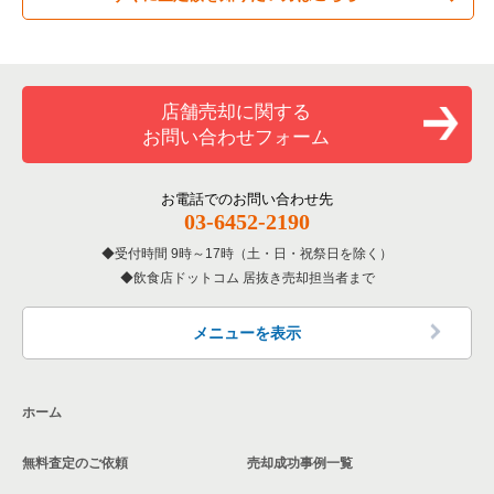
専門料理の居抜き売却物件の案件一覧
大阪市西成区の飲食店の居抜き売却物件の案件一覧
大阪府のカラオケ・パブ・スナックの居抜き売却物件の案件一
覧
和食の居抜き売却物件の案件一覧
堺市堺区の飲食店の居抜き売却物件の案件一覧
店舗売却に関する
大阪府のバーの居抜き売却物件の案件一覧
お問い合わせフォーム
洋食の居抜き売却物件の案件一覧
大阪市東住吉区の飲食店の居抜き売却物件の案件一覧
大阪府の居酒屋・ダイニングバーの居抜き売却物件の案件一覧
その他の居抜き売却物件の案件一覧
門真市の飲食店の居抜き売却物件の案件一覧
お電話でのお問い合わせ先
大阪府の和食の居抜き売却物件の案件一覧
03-6452-2190
寝屋川市の飲食店の居抜き売却物件の案件一覧
受付時間 9時～17時（土・日・祝祭日を除く）
大阪府の洋食の居抜き売却物件の案件一覧
飲食店ドットコム 居抜き売却担当者まで
大阪市天王寺区の飲食店の居抜き売却物件の案件一覧
大阪府のその他の居抜き売却物件の案件一覧
高石市の飲食店の居抜き売却物件の案件一覧
メニューを表示
大阪市生野区の飲食店の居抜き売却物件の案件一覧
ホーム
交野市の飲食店の居抜き売却物件の案件一覧
無料査定のご依頼
売却成功事例一覧
大阪市鶴見区の飲食店の居抜き売却物件の案件一覧