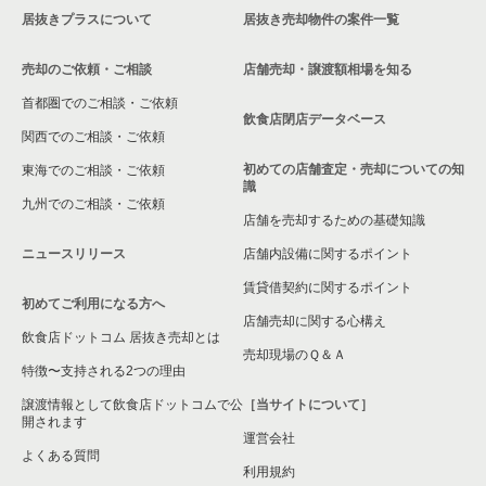
居抜きプラスについて
居抜き売却物件の案件一覧
大阪市浪速区の飲食店の居抜き売却物件の案件一覧
売却のご依頼・ご相談
店舗売却・譲渡額相場を知る
八尾市の飲食店の居抜き売却物件の案件一覧
首都圏でのご相談・ご依頼
大東市の飲食店の居抜き売却物件の案件一覧
飲食店閉店データベース
関西でのご相談・ご依頼
箕面市の飲食店の居抜き売却物件の案件一覧
初めての店舗査定・売却についての知
東海でのご相談・ご依頼
識
九州でのご相談・ご依頼
大阪市淀川区の飲食店の居抜き売却物件の案件一覧
店舗を売却するための基礎知識
ニュースリリース
店舗内設備に関するポイント
大阪市東成区の飲食店の居抜き売却物件の案件一覧
賃貸借契約に関するポイント
初めてご利用になる方へ
大阪市城東区の飲食店の居抜き売却物件の案件一覧
店舗売却に関する心構え
飲食店ドットコム 居抜き売却とは
大阪市旭区の飲食店の居抜き売却物件の案件一覧
売却現場のＱ＆Ａ
特徴〜支持される2つの理由
和泉市の飲食店の居抜き売却物件の案件一覧
譲渡情報として飲食店ドットコムで公
［当サイトについて］
開されます
運営会社
池田市の飲食店の居抜き売却物件の案件一覧
よくある質問
利用規約