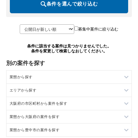
条件を選んで絞り込む
募集中案件に絞り込む
条件に該当する案件は見つかりませんでした。
条件を変更して検索しなおしてください。
別の案件を探す
業態から探す
エリアから探す
ラーメンの居抜き売却物件の案件一覧
大阪府の市区町村から案件を探す
フランス料理の居抜き売却物件の案件一覧
東京23区の飲食店の居抜き売却物件の案件一覧
業態から大阪府の案件を探す
イタリア料理の居抜き売却物件の案件一覧
東京都下の飲食店の居抜き売却物件の案件一覧
大阪市北区の飲食店の居抜き売却物件の案件一覧
業態から豊中市の案件を探す
中華の居抜き売却物件の案件一覧
千葉県の飲食店の居抜き売却物件の案件一覧
大阪市中央区の飲食店の居抜き売却物件の案件一覧
大阪府のラーメンの居抜き売却物件の案件一覧