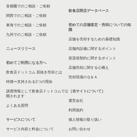
首都圏でのご相談・ご依頼
大東市の飲食店の居抜き売却物件の案件一覧
飲食店閉店データベース
関西でのご相談・ご依頼
箕面市の飲食店の居抜き売却物件の案件一覧
初めての店舗査定・売却についての知
東海でのご相談・ご依頼
識
九州でのご相談・ご依頼
大阪市淀川区の飲食店の居抜き売却物件の案件一覧
店舗を売却するための基礎知識
ニュースリリース
店舗内設備に関するポイント
大阪市東成区の飲食店の居抜き売却物件の案件一覧
賃貸借契約に関するポイント
初めてご利用になる方へ
大阪市城東区の飲食店の居抜き売却物件の案件一覧
店舗売却に関する心構え
飲食店ドットコム 居抜き売却とは
大阪市旭区の飲食店の居抜き売却物件の案件一覧
売却現場のＱ＆Ａ
特徴〜支持される2つの理由
和泉市の飲食店の居抜き売却物件の案件一覧
譲渡情報として飲食店ドットコムで公
［当サイトについて］
開されます
運営会社
池田市の飲食店の居抜き売却物件の案件一覧
よくある質問
利用規約
大阪市東淀川区の飲食店の居抜き売却物件の案件一覧
サービスについて
個人情報の取り扱い
サービス内容と料金について
大阪市大正区の飲食店の居抜き売却物件の案件一覧
お問い合わせ