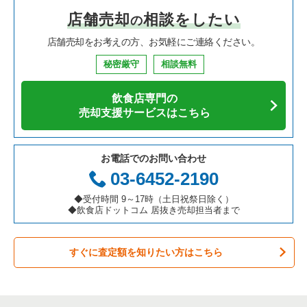
店舗売却
相談をしたい
の
焼肉の居抜き売却物件の案件一覧
大阪府の飲食店の居抜き売却物件の案件一覧
堺市中区の飲食店の居抜き売却物件の案件一覧
大阪府の中華の居抜き売却物件の案件一覧
岸和田市の居酒屋・ダイニングバーの居抜き売却物件の案件一
覧
店舗売却をお考えの方、お気軽にご連絡ください。
鉄板焼き・お好み焼の居抜き売却物件の案件一覧
兵庫県の飲食店の居抜き売却物件の案件一覧
大阪市西区の飲食店の居抜き売却物件の案件一覧
大阪府のそば・うどんの居抜き売却物件の案件一覧
岸和田市の洋食の居抜き売却物件の案件一覧
秘密厳守
相談無料
アジア料理の居抜き売却物件の案件一覧
京都府の飲食店の居抜き売却物件の案件一覧
茨木市の飲食店の居抜き売却物件の案件一覧
大阪府の寿司の居抜き売却物件の案件一覧
飲食店専門の
カフェの居抜き売却物件の案件一覧
愛知県の飲食店の居抜き売却物件の案件一覧
大阪市福島区の飲食店の居抜き売却物件の案件一覧
大阪府の焼肉の居抜き売却物件の案件一覧
売却支援サービスはこちら
テイクアウトの居抜き売却物件の案件一覧
岐阜県の飲食店の居抜き売却物件の案件一覧
豊中市の飲食店の居抜き売却物件の案件一覧
大阪府の鉄板焼き・お好み焼の居抜き売却物件の案件一覧
お電話でのお問い合わせ
お弁当・惣菜・デリの居抜き売却物件の案件一覧
三重県の飲食店の居抜き売却物件の案件一覧
大阪市都島区の飲食店の居抜き売却物件の案件一覧
大阪府のアジア料理の居抜き売却物件の案件一覧
03-6452-2190
カラオケ・パブ・スナックの居抜き売却物件の案件一覧
大阪市阿倍野区の飲食店の居抜き売却物件の案件一覧
大阪府のカフェの居抜き売却物件の案件一覧
◆受付時間 9～17時（土日祝祭日除く）
◆飲食店ドットコム 居抜き売却担当者まで
バーの居抜き売却物件の案件一覧
東大阪市の飲食店の居抜き売却物件の案件一覧
大阪府のテイクアウトの居抜き売却物件の案件一覧
すぐに査定額を知りたい方はこちら
居酒屋・ダイニングバーの居抜き売却物件の案件一覧
吹田市の飲食店の居抜き売却物件の案件一覧
大阪府のお弁当・惣菜・デリの居抜き売却物件の案件一覧
専門料理の居抜き売却物件の案件一覧
大阪市西成区の飲食店の居抜き売却物件の案件一覧
大阪府のカラオケ・パブ・スナックの居抜き売却物件の案件一
覧