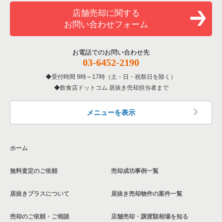
和食の居抜き売却物件の案件一覧
堺市堺区の飲食店の居抜き売却物件の案件一覧
店舗売却に関する
大阪府のバーの居抜き売却物件の案件一覧
お問い合わせフォーム
洋食の居抜き売却物件の案件一覧
大阪市東住吉区の飲食店の居抜き売却物件の案件一覧
大阪府の居酒屋・ダイニングバーの居抜き売却物件の案件一覧
その他の居抜き売却物件の案件一覧
門真市の飲食店の居抜き売却物件の案件一覧
お電話でのお問い合わせ先
大阪府の和食の居抜き売却物件の案件一覧
03-6452-2190
寝屋川市の飲食店の居抜き売却物件の案件一覧
受付時間 9時～17時（土・日・祝祭日を除く）
大阪府の洋食の居抜き売却物件の案件一覧
飲食店ドットコム 居抜き売却担当者まで
大阪市天王寺区の飲食店の居抜き売却物件の案件一覧
大阪府のその他の居抜き売却物件の案件一覧
高石市の飲食店の居抜き売却物件の案件一覧
メニューを表示
大阪市生野区の飲食店の居抜き売却物件の案件一覧
ホーム
交野市の飲食店の居抜き売却物件の案件一覧
無料査定のご依頼
売却成功事例一覧
大阪市鶴見区の飲食店の居抜き売却物件の案件一覧
居抜きプラスについて
居抜き売却物件の案件一覧
大阪市浪速区の飲食店の居抜き売却物件の案件一覧
売却のご依頼・ご相談
店舗売却・譲渡額相場を知る
八尾市の飲食店の居抜き売却物件の案件一覧