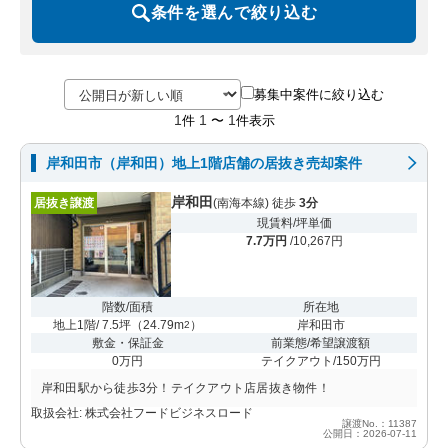
条件を選んで絞り込む
募集中案件に絞り込む
1
1
1
件
〜
件表示
岸和田市（岸和田）地上1階店舗の居抜き売却案件
岸和田
居抜き譲渡
(南海本線) 徒歩
3分
現賃料/坪単価
7.7万円
/10,267円
階数/面積
所在地
地上1階/ 7.5坪
（
24.79m
）
岸和田市
2
敷金・保証金
前業態/希望譲渡額
0万円
テイクアウト/150万円
岸和田駅から徒歩3分！テイクアウト店居抜き物件！
取扱会社: 株式会社フードビジネスロード
譲渡No.：11387
公開日：2026-07-11