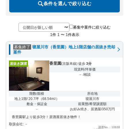
条件を選んで絞り込む
募集中案件に絞り込む
1
1
1
件
〜
件表示
募集終了
寝屋川市（香里園）地上1階店舗の居抜き売却
案件
香里園
居抜き譲渡
(京阪本線) 徒歩
3分
現賃料/坪単価
－ /相談
階数/面積
所在地
地上1階/ 20.7坪
（
68.54m
）
寝屋川市
2
敷金・保証金
前業態/希望譲渡額
-
お好み焼き、居酒屋/350万円
香里園駅より徒歩3分！居酒屋居抜き物件！
取扱会社: －
譲渡No.：10638