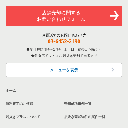
覧
和食の居抜き売却物件の案件一覧
堺市堺区の飲食店の居抜き売却物件の案件一覧
店舗売却に関する
大阪府のバーの居抜き売却物件の案件一覧
お問い合わせフォーム
洋食の居抜き売却物件の案件一覧
大阪市東住吉区の飲食店の居抜き売却物件の案件一覧
大阪府の居酒屋・ダイニングバーの居抜き売却物件の案件一覧
その他の居抜き売却物件の案件一覧
門真市の飲食店の居抜き売却物件の案件一覧
お電話でのお問い合わせ先
大阪府の和食の居抜き売却物件の案件一覧
03-6452-2190
寝屋川市の飲食店の居抜き売却物件の案件一覧
受付時間 9時～17時（土・日・祝祭日を除く）
大阪府の洋食の居抜き売却物件の案件一覧
飲食店ドットコム 居抜き売却担当者まで
大阪市天王寺区の飲食店の居抜き売却物件の案件一覧
大阪府のその他の居抜き売却物件の案件一覧
高石市の飲食店の居抜き売却物件の案件一覧
メニューを表示
大阪市生野区の飲食店の居抜き売却物件の案件一覧
ホーム
交野市の飲食店の居抜き売却物件の案件一覧
無料査定のご依頼
売却成功事例一覧
大阪市鶴見区の飲食店の居抜き売却物件の案件一覧
居抜きプラスについて
居抜き売却物件の案件一覧
大阪市浪速区の飲食店の居抜き売却物件の案件一覧