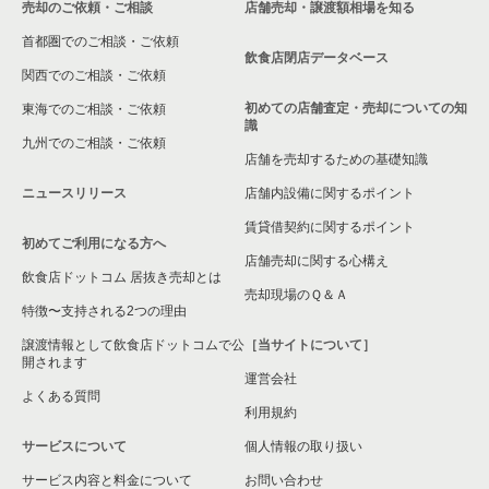
売却のご依頼・ご相談
店舗売却・譲渡額相場を知る
八尾市の飲食店の居抜き売却物件の案件一覧
首都圏でのご相談・ご依頼
大東市の飲食店の居抜き売却物件の案件一覧
飲食店閉店データベース
関西でのご相談・ご依頼
箕面市の飲食店の居抜き売却物件の案件一覧
初めての店舗査定・売却についての知
東海でのご相談・ご依頼
識
九州でのご相談・ご依頼
大阪市淀川区の飲食店の居抜き売却物件の案件一覧
店舗を売却するための基礎知識
ニュースリリース
店舗内設備に関するポイント
大阪市東成区の飲食店の居抜き売却物件の案件一覧
賃貸借契約に関するポイント
初めてご利用になる方へ
大阪市城東区の飲食店の居抜き売却物件の案件一覧
店舗売却に関する心構え
飲食店ドットコム 居抜き売却とは
大阪市旭区の飲食店の居抜き売却物件の案件一覧
売却現場のＱ＆Ａ
特徴〜支持される2つの理由
和泉市の飲食店の居抜き売却物件の案件一覧
譲渡情報として飲食店ドットコムで公
［当サイトについて］
開されます
運営会社
池田市の飲食店の居抜き売却物件の案件一覧
よくある質問
利用規約
大阪市東淀川区の飲食店の居抜き売却物件の案件一覧
サービスについて
個人情報の取り扱い
サービス内容と料金について
大阪市大正区の飲食店の居抜き売却物件の案件一覧
お問い合わせ