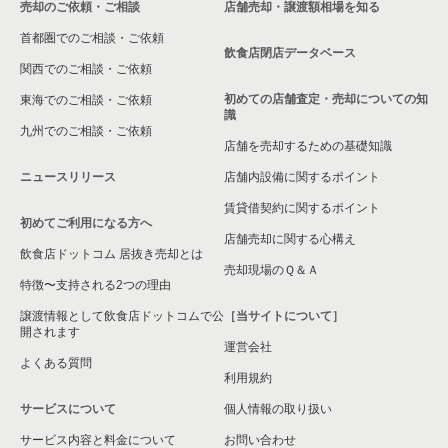
売却のご依頼・ご相談
店舗売却・譲渡額相場を知る
八尾市の飲食店の居抜き売却物件の案件一覧
首都圏でのご相談・ご依頼
大東市の飲食店の居抜き売却物件の案件一覧
飲食店閉店データベース
関西でのご相談・ご依頼
箕面市の飲食店の居抜き売却物件の案件一覧
初めての店舗査定・売却についての知
東海でのご相談・ご依頼
識
九州でのご相談・ご依頼
大阪市淀川区の飲食店の居抜き売却物件の案件一覧
店舗を売却するための基礎知識
ニュースリリース
店舗内設備に関するポイント
大阪市東成区の飲食店の居抜き売却物件の案件一覧
賃貸借契約に関するポイント
初めてご利用になる方へ
大阪市城東区の飲食店の居抜き売却物件の案件一覧
店舗売却に関する心構え
飲食店ドットコム 居抜き売却とは
大阪市旭区の飲食店の居抜き売却物件の案件一覧
売却現場のＱ＆Ａ
特徴〜支持される2つの理由
和泉市の飲食店の居抜き売却物件の案件一覧
譲渡情報として飲食店ドットコムで公
［当サイトについて］
開されます
運営会社
池田市の飲食店の居抜き売却物件の案件一覧
よくある質問
利用規約
大阪市東淀川区の飲食店の居抜き売却物件の案件一覧
サービスについて
個人情報の取り扱い
サービス内容と料金について
大阪市大正区の飲食店の居抜き売却物件の案件一覧
お問い合わせ