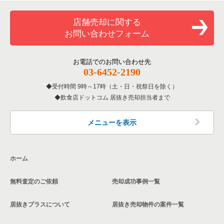
覧
和食の居抜き売却物件の案件一覧
堺市堺区の飲食店の居抜き売却物件の案件一覧
店舗売却に関する
大阪府のバーの居抜き売却物件の案件一覧
お問い合わせフォーム
洋食の居抜き売却物件の案件一覧
大阪市東住吉区の飲食店の居抜き売却物件の案件一覧
大阪府の居酒屋・ダイニングバーの居抜き売却物件の案件一覧
その他の居抜き売却物件の案件一覧
門真市の飲食店の居抜き売却物件の案件一覧
お電話でのお問い合わせ先
大阪府の和食の居抜き売却物件の案件一覧
03-6452-2190
寝屋川市の飲食店の居抜き売却物件の案件一覧
受付時間 9時～17時（土・日・祝祭日を除く）
大阪府の洋食の居抜き売却物件の案件一覧
飲食店ドットコム 居抜き売却担当者まで
大阪市天王寺区の飲食店の居抜き売却物件の案件一覧
大阪府のその他の居抜き売却物件の案件一覧
高石市の飲食店の居抜き売却物件の案件一覧
メニューを表示
大阪市生野区の飲食店の居抜き売却物件の案件一覧
ホーム
交野市の飲食店の居抜き売却物件の案件一覧
無料査定のご依頼
売却成功事例一覧
大阪市鶴見区の飲食店の居抜き売却物件の案件一覧
居抜きプラスについて
居抜き売却物件の案件一覧
大阪市浪速区の飲食店の居抜き売却物件の案件一覧