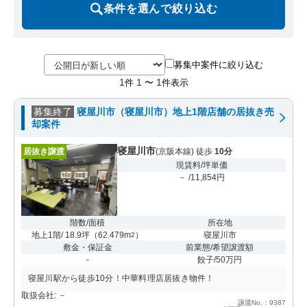
条件を選んで絞り込む
募集中案件に絞り込む
1
1
1
件
〜
件表示
募集終了
寝屋川市（寝屋川市）地上1階店舗の居抜き売
却案件
寝屋川市
居抜き譲渡
(京阪本線) 徒歩
10分
現賃料/坪単価
－ /11,854円
階数/面積
所在地
地上1階/ 18.9坪
（
62.479m
）
寝屋川市
2
敷金・保証金
前業態/希望譲渡額
-
餃子/50万円
寝屋川駅から徒歩10分！中華料理店居抜き物件！
取扱会社: －
譲渡No.：9387