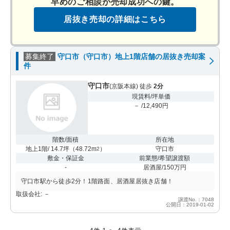
早めのご相談が売却成功への鍵。
居抜き売却の詳細はこちら
募集終了
守口市（守口市）地上1階店舗の居抜き売却案
件
守口市
(京阪本線) 徒歩
2分
現賃料/坪単価
－ /12,490円
階数/面積
所在地
地上1階/ 14.7坪
（
48.72m
）
守口市
2
敷金・保証金
前業態/希望譲渡額
-
居酒屋/150万円
守口市駅から徒歩2分！1階路面、居酒屋居抜き店舗！
取扱会社: －
譲渡No.：7048
公開日：2019-01-02