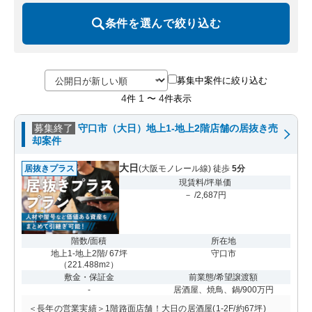
条件を選んで絞り込む
募集中案件に絞り込む
4
1
4
件
〜
件表示
募集終了
守口市（大日）地上1-地上2階店舗の居抜き売
却案件
大日
居抜きプラス
(大阪モノレール線) 徒歩
5分
現賃料/坪単価
－ /2,687円
階数/面積
所在地
地上1-地上2階/ 67坪
守口市
（
221.488m
）
2
敷金・保証金
前業態/希望譲渡額
-
居酒屋、焼鳥、鍋/900万円
＜長年の営業実績＞1階路面店舗！大日の居酒屋(1-2F/約67坪)