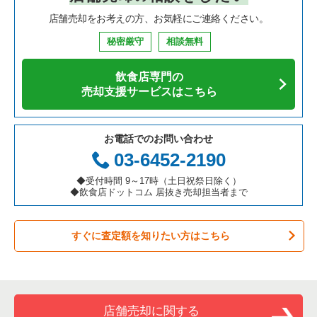
店舗売却をお考えの方、お気軽にご連絡ください。
鉄板焼き・お好み焼の居抜き売却物件の案件一覧
兵庫県の飲食店の居抜き売却物件の案件一覧
大阪市西区の飲食店の居抜き売却物件の案件一覧
大阪府のそば・うどんの居抜き売却物件の案件一覧
守口市のその他の居抜き売却物件の案件一覧
秘密厳守
相談無料
アジア料理の居抜き売却物件の案件一覧
京都府の飲食店の居抜き売却物件の案件一覧
茨木市の飲食店の居抜き売却物件の案件一覧
大阪府の寿司の居抜き売却物件の案件一覧
飲食店専門の
カフェの居抜き売却物件の案件一覧
愛知県の飲食店の居抜き売却物件の案件一覧
大阪市福島区の飲食店の居抜き売却物件の案件一覧
大阪府の焼肉の居抜き売却物件の案件一覧
売却支援サービスはこちら
テイクアウトの居抜き売却物件の案件一覧
岐阜県の飲食店の居抜き売却物件の案件一覧
豊中市の飲食店の居抜き売却物件の案件一覧
大阪府の鉄板焼き・お好み焼の居抜き売却物件の案件一覧
お電話でのお問い合わせ
お弁当・惣菜・デリの居抜き売却物件の案件一覧
三重県の飲食店の居抜き売却物件の案件一覧
大阪市都島区の飲食店の居抜き売却物件の案件一覧
大阪府のアジア料理の居抜き売却物件の案件一覧
03-6452-2190
カラオケ・パブ・スナックの居抜き売却物件の案件一覧
大阪市阿倍野区の飲食店の居抜き売却物件の案件一覧
大阪府のカフェの居抜き売却物件の案件一覧
◆受付時間 9～17時（土日祝祭日除く）
◆飲食店ドットコム 居抜き売却担当者まで
バーの居抜き売却物件の案件一覧
東大阪市の飲食店の居抜き売却物件の案件一覧
大阪府のテイクアウトの居抜き売却物件の案件一覧
すぐに査定額を知りたい方はこちら
居酒屋・ダイニングバーの居抜き売却物件の案件一覧
吹田市の飲食店の居抜き売却物件の案件一覧
大阪府のお弁当・惣菜・デリの居抜き売却物件の案件一覧
専門料理の居抜き売却物件の案件一覧
大阪市西成区の飲食店の居抜き売却物件の案件一覧
大阪府のカラオケ・パブ・スナックの居抜き売却物件の案件一
覧
和食の居抜き売却物件の案件一覧
堺市堺区の飲食店の居抜き売却物件の案件一覧
店舗売却に関する
大阪府のバーの居抜き売却物件の案件一覧