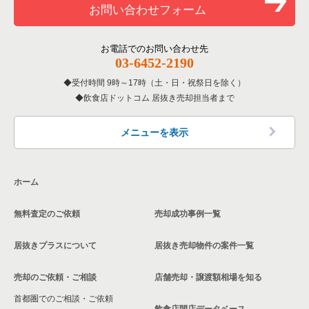
お問い合わせフォーム
洋食の居抜き売却物件の案件一覧
大阪市東住吉区の飲食店の居抜き売却物件の案件一覧
大阪府の居酒屋・ダイニングバーの居抜き売却物件の案件一覧
その他の居抜き売却物件の案件一覧
門真市の飲食店の居抜き売却物件の案件一覧
お電話でのお問い合わせ先
大阪府の和食の居抜き売却物件の案件一覧
03-6452-2190
寝屋川市の飲食店の居抜き売却物件の案件一覧
受付時間 9時～17時（土・日・祝祭日を除く）
大阪府の洋食の居抜き売却物件の案件一覧
飲食店ドットコム 居抜き売却担当者まで
大阪市天王寺区の飲食店の居抜き売却物件の案件一覧
大阪府のその他の居抜き売却物件の案件一覧
高石市の飲食店の居抜き売却物件の案件一覧
メニューを表示
大阪市生野区の飲食店の居抜き売却物件の案件一覧
ホーム
交野市の飲食店の居抜き売却物件の案件一覧
無料査定のご依頼
売却成功事例一覧
大阪市鶴見区の飲食店の居抜き売却物件の案件一覧
居抜きプラスについて
居抜き売却物件の案件一覧
大阪市浪速区の飲食店の居抜き売却物件の案件一覧
売却のご依頼・ご相談
店舗売却・譲渡額相場を知る
八尾市の飲食店の居抜き売却物件の案件一覧
首都圏でのご相談・ご依頼
大東市の飲食店の居抜き売却物件の案件一覧
飲食店閉店データベース