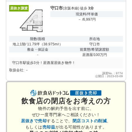
守口市
居抜き譲渡
(京阪本線) 徒歩
3分
現賃料/坪単価
－ /6,997円
階数/面積
所在地
地上1階/ 11.79坪
（
38.975m
）
守口市
2
敷金・保証金
前業態/希望譲渡額
-
居酒屋/100万円
守口市駅徒歩3分！居酒屋居抜き物件！
取扱会社: －
譲渡No.：9774
公開日：2023-03-09
飲食店の閉店をお考えの方
物件の解約予告を出す前に、
ぜひ一度専門家へご相談ください！
居抜きで売却
することで、
閉店コストの削減
、
もしくは
売却益
が出る可能性があります。