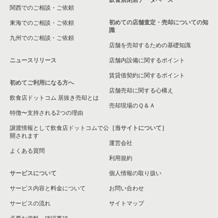
関西でのご相談・ご依頼
箕面市の飲食店の居抜き売却物件の案件一覧
初めての店舗査定・売却についての知
東海でのご相談・ご依頼
識
九州でのご相談・ご依頼
大阪市淀川区の飲食店の居抜き売却物件の案件一覧
店舗を売却するための基礎知識
ニュースリリース
店舗内設備に関するポイント
大阪市東成区の飲食店の居抜き売却物件の案件一覧
賃貸借契約に関するポイント
初めてご利用になる方へ
大阪市城東区の飲食店の居抜き売却物件の案件一覧
店舗売却に関する心構え
飲食店ドットコム 居抜き売却とは
大阪市旭区の飲食店の居抜き売却物件の案件一覧
売却現場のＱ＆Ａ
特徴〜支持される2つの理由
和泉市の飲食店の居抜き売却物件の案件一覧
譲渡情報として飲食店ドットコムで公
［当サイトについて］
開されます
運営会社
池田市の飲食店の居抜き売却物件の案件一覧
よくある質問
利用規約
大阪市東淀川区の飲食店の居抜き売却物件の案件一覧
サービスについて
個人情報の取り扱い
サービス内容と料金について
大阪市大正区の飲食店の居抜き売却物件の案件一覧
お問い合わせ
サービスの流れ
サイトマップ
堺市美原区の飲食店の居抜き売却物件の案件一覧