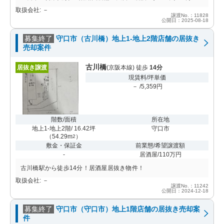
取扱会社: －
譲渡No.：11828
公開日：2025-08-18
募集終了
守口市（古川橋）地上1-地上2階店舗の居抜き
売却案件
古川橋
居抜き譲渡
(京阪本線) 徒歩
14分
現賃料/坪単価
－ /5,359円
階数/面積
所在地
地上1-地上2階/ 16.42坪
守口市
（
54.29m
）
2
敷金・保証金
前業態/希望譲渡額
-
居酒屋/110万円
古川橋駅から徒歩14分！居酒屋居抜き物件！
取扱会社: －
譲渡No.：11242
公開日：2024-12-18
募集終了
守口市（守口市）地上1階店舗の居抜き売却案
件