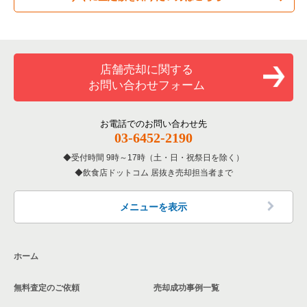
大阪市西区の洋食の居抜き売却物件の案件一覧
専門料理の居抜き売却物件の案件一覧
大阪市西成区の飲食店の居抜き売却物件の案件一覧
大阪府のカラオケ・パブ・スナックの居抜き売却物件の案件一
覧
大阪市西区のその他の居抜き売却物件の案件一覧
和食の居抜き売却物件の案件一覧
堺市堺区の飲食店の居抜き売却物件の案件一覧
店舗売却に関する
大阪府のバーの居抜き売却物件の案件一覧
お問い合わせフォーム
洋食の居抜き売却物件の案件一覧
大阪市東住吉区の飲食店の居抜き売却物件の案件一覧
大阪府の居酒屋・ダイニングバーの居抜き売却物件の案件一覧
その他の居抜き売却物件の案件一覧
門真市の飲食店の居抜き売却物件の案件一覧
お電話でのお問い合わせ先
大阪府の和食の居抜き売却物件の案件一覧
03-6452-2190
寝屋川市の飲食店の居抜き売却物件の案件一覧
受付時間 9時～17時（土・日・祝祭日を除く）
大阪府の洋食の居抜き売却物件の案件一覧
飲食店ドットコム 居抜き売却担当者まで
大阪市天王寺区の飲食店の居抜き売却物件の案件一覧
大阪府のその他の居抜き売却物件の案件一覧
高石市の飲食店の居抜き売却物件の案件一覧
メニューを表示
大阪市生野区の飲食店の居抜き売却物件の案件一覧
ホーム
交野市の飲食店の居抜き売却物件の案件一覧
無料査定のご依頼
売却成功事例一覧
大阪市鶴見区の飲食店の居抜き売却物件の案件一覧