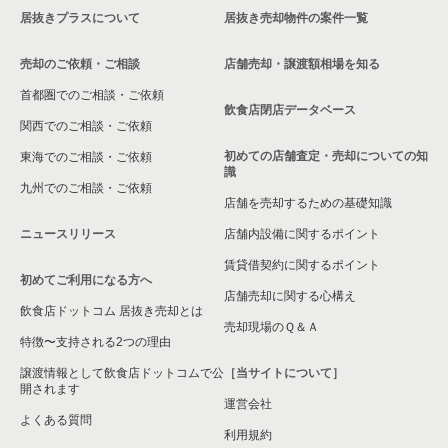
居抜きプラスについて
居抜き売却物件の案件一覧
大阪市浪速区の飲食店の居抜き売却物件の案件一覧
売却のご依頼・ご相談
店舗売却・譲渡額相場を知る
八尾市の飲食店の居抜き売却物件の案件一覧
首都圏でのご相談・ご依頼
大東市の飲食店の居抜き売却物件の案件一覧
飲食店閉店データベース
関西でのご相談・ご依頼
箕面市の飲食店の居抜き売却物件の案件一覧
初めての店舗査定・売却についての知
東海でのご相談・ご依頼
識
九州でのご相談・ご依頼
大阪市淀川区の飲食店の居抜き売却物件の案件一覧
店舗を売却するための基礎知識
ニュースリリース
店舗内設備に関するポイント
大阪市東成区の飲食店の居抜き売却物件の案件一覧
賃貸借契約に関するポイント
初めてご利用になる方へ
大阪市城東区の飲食店の居抜き売却物件の案件一覧
店舗売却に関する心構え
飲食店ドットコム 居抜き売却とは
大阪市旭区の飲食店の居抜き売却物件の案件一覧
売却現場のＱ＆Ａ
特徴〜支持される2つの理由
和泉市の飲食店の居抜き売却物件の案件一覧
譲渡情報として飲食店ドットコムで公
［当サイトについて］
開されます
運営会社
池田市の飲食店の居抜き売却物件の案件一覧
よくある質問
利用規約