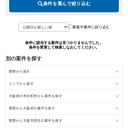
条件を選んで絞り込む
募集中案件に絞り込む
条件に該当する案件は見つかりませんでした。
条件を変更して検索しなおしてください。
別の案件を探す
業態から探す
エリアから探す
ラーメンの居抜き売却物件の案件一覧
大阪府の市区町村から案件を探す
フランス料理の居抜き売却物件の案件一覧
東京23区の飲食店の居抜き売却物件の案件一覧
業態から大阪府の案件を探す
イタリア料理の居抜き売却物件の案件一覧
東京都下の飲食店の居抜き売却物件の案件一覧
大阪市北区の飲食店の居抜き売却物件の案件一覧
業態から大阪市西区の案件を探す
中華の居抜き売却物件の案件一覧
千葉県の飲食店の居抜き売却物件の案件一覧
大阪市中央区の飲食店の居抜き売却物件の案件一覧
大阪府のラーメンの居抜き売却物件の案件一覧