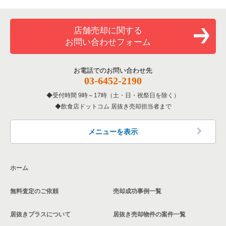
専門料理の居抜き売却物件の案件一覧
大阪市西成区の飲食店の居抜き売却物件の案件一覧
大阪府のカラオケ・パブ・スナックの居抜き売却物件の案件一
大阪市淀川区のその他の居抜き売却物件の案件一覧
覧
和食の居抜き売却物件の案件一覧
堺市堺区の飲食店の居抜き売却物件の案件一覧
店舗売却に関する
大阪府のバーの居抜き売却物件の案件一覧
お問い合わせフォーム
洋食の居抜き売却物件の案件一覧
大阪市東住吉区の飲食店の居抜き売却物件の案件一覧
大阪府の居酒屋・ダイニングバーの居抜き売却物件の案件一覧
その他の居抜き売却物件の案件一覧
門真市の飲食店の居抜き売却物件の案件一覧
お電話でのお問い合わせ先
大阪府の和食の居抜き売却物件の案件一覧
03-6452-2190
寝屋川市の飲食店の居抜き売却物件の案件一覧
受付時間 9時～17時（土・日・祝祭日を除く）
大阪府の洋食の居抜き売却物件の案件一覧
飲食店ドットコム 居抜き売却担当者まで
大阪市天王寺区の飲食店の居抜き売却物件の案件一覧
大阪府のその他の居抜き売却物件の案件一覧
高石市の飲食店の居抜き売却物件の案件一覧
メニューを表示
大阪市生野区の飲食店の居抜き売却物件の案件一覧
ホーム
交野市の飲食店の居抜き売却物件の案件一覧
無料査定のご依頼
売却成功事例一覧
大阪市鶴見区の飲食店の居抜き売却物件の案件一覧
居抜きプラスについて
居抜き売却物件の案件一覧
大阪市浪速区の飲食店の居抜き売却物件の案件一覧