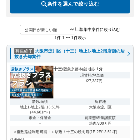
条件を選んで絞り込む
募集中案件に絞り込む
1
1
1
件
〜
件表示
募集終了
大阪市淀川区（十三）地上1-地上2階店舗の居
抜き売却案件
十三
居抜きプラス
(阪急京都本線) 徒歩
1分
現賃料/坪単価
－ /27,387円
階数/面積
所在地
地上1-地上2階/ 13.51坪
大阪市淀川区
（
44.661m
）
2
敷金・保証金
前業態/希望譲渡額
-
焼肉/800万円
＜複数路線利用可能！＞駅近！十三の焼肉店(1F-2F/13.51坪)
取扱会社: －