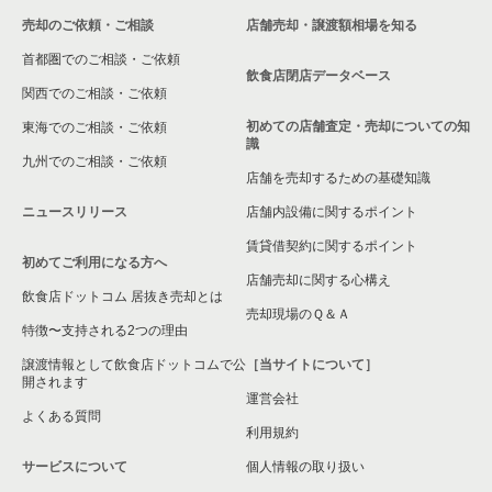
売却のご依頼・ご相談
店舗売却・譲渡額相場を知る
八尾市の飲食店の居抜き売却物件の案件一覧
首都圏でのご相談・ご依頼
大東市の飲食店の居抜き売却物件の案件一覧
飲食店閉店データベース
関西でのご相談・ご依頼
箕面市の飲食店の居抜き売却物件の案件一覧
初めての店舗査定・売却についての知
東海でのご相談・ご依頼
識
九州でのご相談・ご依頼
大阪市淀川区の飲食店の居抜き売却物件の案件一覧
店舗を売却するための基礎知識
ニュースリリース
店舗内設備に関するポイント
大阪市東成区の飲食店の居抜き売却物件の案件一覧
賃貸借契約に関するポイント
初めてご利用になる方へ
大阪市城東区の飲食店の居抜き売却物件の案件一覧
店舗売却に関する心構え
飲食店ドットコム 居抜き売却とは
大阪市旭区の飲食店の居抜き売却物件の案件一覧
売却現場のＱ＆Ａ
特徴〜支持される2つの理由
和泉市の飲食店の居抜き売却物件の案件一覧
譲渡情報として飲食店ドットコムで公
［当サイトについて］
開されます
運営会社
池田市の飲食店の居抜き売却物件の案件一覧
よくある質問
利用規約
大阪市東淀川区の飲食店の居抜き売却物件の案件一覧
サービスについて
個人情報の取り扱い