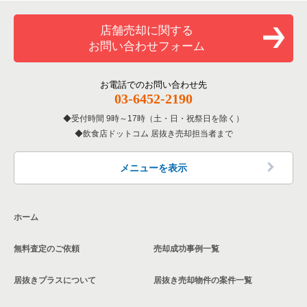
覧
和食の居抜き売却物件の案件一覧
堺市堺区の飲食店の居抜き売却物件の案件一覧
店舗売却に関する
大阪府のバーの居抜き売却物件の案件一覧
お問い合わせフォーム
洋食の居抜き売却物件の案件一覧
大阪市東住吉区の飲食店の居抜き売却物件の案件一覧
大阪府の居酒屋・ダイニングバーの居抜き売却物件の案件一覧
その他の居抜き売却物件の案件一覧
門真市の飲食店の居抜き売却物件の案件一覧
お電話でのお問い合わせ先
大阪府の和食の居抜き売却物件の案件一覧
03-6452-2190
寝屋川市の飲食店の居抜き売却物件の案件一覧
受付時間 9時～17時（土・日・祝祭日を除く）
大阪府の洋食の居抜き売却物件の案件一覧
飲食店ドットコム 居抜き売却担当者まで
大阪市天王寺区の飲食店の居抜き売却物件の案件一覧
大阪府のその他の居抜き売却物件の案件一覧
高石市の飲食店の居抜き売却物件の案件一覧
メニューを表示
大阪市生野区の飲食店の居抜き売却物件の案件一覧
ホーム
交野市の飲食店の居抜き売却物件の案件一覧
無料査定のご依頼
売却成功事例一覧
大阪市鶴見区の飲食店の居抜き売却物件の案件一覧
居抜きプラスについて
居抜き売却物件の案件一覧
大阪市浪速区の飲食店の居抜き売却物件の案件一覧