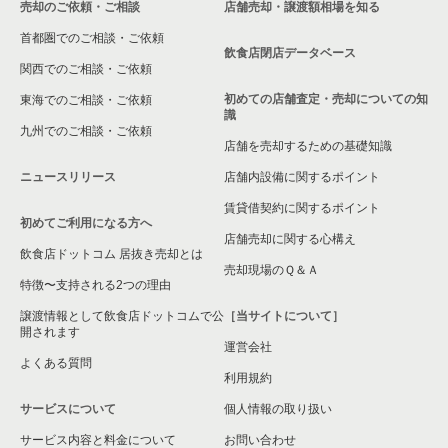
売却のご依頼・ご相談
店舗売却・譲渡額相場を知る
八尾市の飲食店の居抜き売却物件の案件一覧
首都圏でのご相談・ご依頼
大東市の飲食店の居抜き売却物件の案件一覧
飲食店閉店データベース
関西でのご相談・ご依頼
箕面市の飲食店の居抜き売却物件の案件一覧
初めての店舗査定・売却についての知
東海でのご相談・ご依頼
識
九州でのご相談・ご依頼
大阪市淀川区の飲食店の居抜き売却物件の案件一覧
店舗を売却するための基礎知識
ニュースリリース
店舗内設備に関するポイント
大阪市東成区の飲食店の居抜き売却物件の案件一覧
賃貸借契約に関するポイント
初めてご利用になる方へ
大阪市城東区の飲食店の居抜き売却物件の案件一覧
店舗売却に関する心構え
飲食店ドットコム 居抜き売却とは
大阪市旭区の飲食店の居抜き売却物件の案件一覧
売却現場のＱ＆Ａ
特徴〜支持される2つの理由
和泉市の飲食店の居抜き売却物件の案件一覧
譲渡情報として飲食店ドットコムで公
［当サイトについて］
開されます
運営会社
池田市の飲食店の居抜き売却物件の案件一覧
よくある質問
利用規約
大阪市東淀川区の飲食店の居抜き売却物件の案件一覧
サービスについて
個人情報の取り扱い
サービス内容と料金について
大阪市大正区の飲食店の居抜き売却物件の案件一覧
お問い合わせ