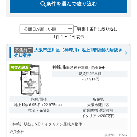
条件を選んで絞り込む
募集中案件に絞り込む
1
1
1
件
〜
件表示
募集終了
大阪市淀川区（神崎川）地上1階店舗の居抜き
売却案件
神崎川
居抜き譲渡
(阪急神戸本線) 徒歩
5分
現賃料/坪単価
－ /7,914円
階数/面積
所在地
地上1階/ 6.95坪
（
22.975m
）
大阪市淀川区
2
敷金・保証金
前業態/希望譲渡額
-
イタリアン/200万円
神崎川駅徒歩5分！イタリアン居抜き物件！
取扱会社: －
譲渡No.：11587