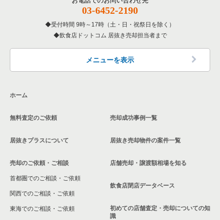
お電話でのお問い合わせ先
大阪府の和食の居抜き売却物件の案件一覧
03-6452-2190
寝屋川市の飲食店の居抜き売却物件の案件一覧
受付時間 9時～17時（土・日・祝祭日を除く）
大阪府の洋食の居抜き売却物件の案件一覧
飲食店ドットコム 居抜き売却担当者まで
大阪市天王寺区の飲食店の居抜き売却物件の案件一覧
大阪府のその他の居抜き売却物件の案件一覧
高石市の飲食店の居抜き売却物件の案件一覧
メニューを表示
大阪市生野区の飲食店の居抜き売却物件の案件一覧
ホーム
交野市の飲食店の居抜き売却物件の案件一覧
無料査定のご依頼
売却成功事例一覧
大阪市鶴見区の飲食店の居抜き売却物件の案件一覧
居抜きプラスについて
居抜き売却物件の案件一覧
大阪市浪速区の飲食店の居抜き売却物件の案件一覧
売却のご依頼・ご相談
店舗売却・譲渡額相場を知る
八尾市の飲食店の居抜き売却物件の案件一覧
首都圏でのご相談・ご依頼
大東市の飲食店の居抜き売却物件の案件一覧
飲食店閉店データベース
関西でのご相談・ご依頼
箕面市の飲食店の居抜き売却物件の案件一覧
初めての店舗査定・売却についての知
東海でのご相談・ご依頼
識