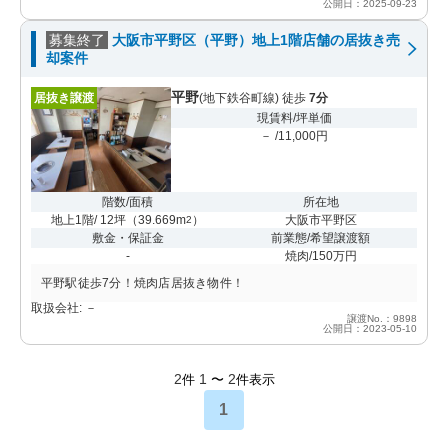
公開日：2025-09-23
募集終了
大阪市平野区（平野）地上1階店舗の居抜き売
却案件
平野
居抜き譲渡
(地下鉄谷町線) 徒歩
7分
現賃料/坪単価
－ /11,000円
階数/面積
所在地
地上1階/ 12坪
（
39.669m
）
大阪市平野区
2
敷金・保証金
前業態/希望譲渡額
-
焼肉/150万円
平野駅徒歩7分！焼肉店居抜き物件！
取扱会社: －
譲渡No.：9898
公開日：2023-05-10
2
1
2
件
〜
件表示
1