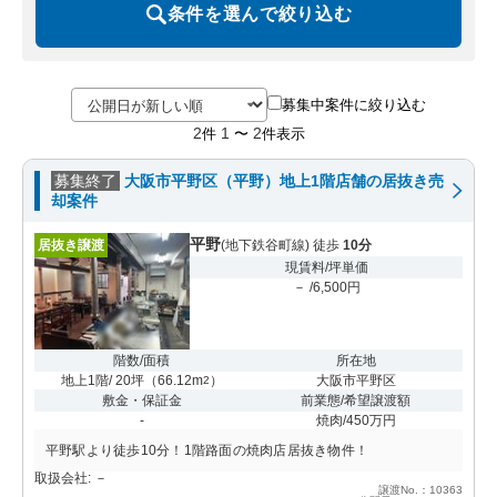
条件を選んで絞り込む
募集中案件に絞り込む
2
1
2
件
〜
件表示
募集終了
大阪市平野区（平野）地上1階店舗の居抜き売
却案件
平野
居抜き譲渡
(地下鉄谷町線) 徒歩
10分
現賃料/坪単価
－ /6,500円
階数/面積
所在地
地上1階/ 20坪
（
66.12m
）
大阪市平野区
2
敷金・保証金
前業態/希望譲渡額
-
焼肉/450万円
平野駅より徒歩10分！1階路面の焼肉店居抜き物件！
取扱会社: －
譲渡No.：10363