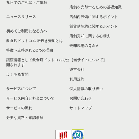
九州でのご相談・ご依頼
大阪市淀川区の飲食店の居抜き売却物件の案件一覧
店舗を売却するための基礎知識
ニュースリリース
店舗内設備に関するポイント
大阪市東成区の飲食店の居抜き売却物件の案件一覧
賃貸借契約に関するポイント
初めてご利用になる方へ
大阪市城東区の飲食店の居抜き売却物件の案件一覧
店舗売却に関する心構え
飲食店ドットコム 居抜き売却とは
大阪市旭区の飲食店の居抜き売却物件の案件一覧
売却現場のＱ＆Ａ
特徴〜支持される2つの理由
和泉市の飲食店の居抜き売却物件の案件一覧
譲渡情報として飲食店ドットコムで公
［当サイトについて］
開されます
運営会社
池田市の飲食店の居抜き売却物件の案件一覧
よくある質問
利用規約
大阪市東淀川区の飲食店の居抜き売却物件の案件一覧
サービスについて
個人情報の取り扱い
サービス内容と料金について
大阪市大正区の飲食店の居抜き売却物件の案件一覧
お問い合わせ
サービスの流れ
サイトマップ
堺市美原区の飲食店の居抜き売却物件の案件一覧
必要な資料・確認事項
藤井寺市の飲食店の居抜き売却物件の案件一覧
大阪市平野区の飲食店の居抜き売却物件の案件一覧