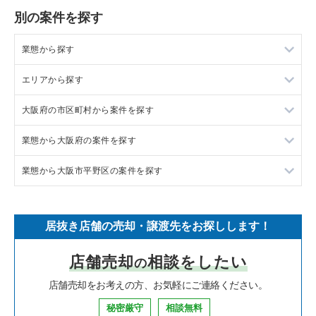
別の案件を探す
業態から探す
エリアから探す
ラーメンの居抜き売却物件の案件一覧
大阪府の市区町村から案件を探す
フランス料理の居抜き売却物件の案件一覧
東京23区の飲食店の居抜き売却物件の案件一覧
業態から大阪府の案件を探す
イタリア料理の居抜き売却物件の案件一覧
東京都下の飲食店の居抜き売却物件の案件一覧
大阪市北区の飲食店の居抜き売却物件の案件一覧
業態から大阪市平野区の案件を探す
中華の居抜き売却物件の案件一覧
千葉県の飲食店の居抜き売却物件の案件一覧
大阪市中央区の飲食店の居抜き売却物件の案件一覧
大阪府のラーメンの居抜き売却物件の案件一覧
そば・うどんの居抜き売却物件の案件一覧
埼玉県の飲食店の居抜き売却物件の案件一覧
守口市の飲食店の居抜き売却物件の案件一覧
大阪府のフランス料理の居抜き売却物件の案件一覧
大阪市平野区の焼肉の居抜き売却物件の案件一覧
居抜き店舗の売却・譲渡先をお探しします！
寿司の居抜き売却物件の案件一覧
神奈川県の飲食店の居抜き売却物件の案件一覧
堺市北区の飲食店の居抜き売却物件の案件一覧
大阪府のイタリア料理の居抜き売却物件の案件一覧
大阪市平野区の居酒屋・ダイニングバーの居抜き売却物件の案
件一覧
店舗売却
相談をしたい
の
焼肉の居抜き売却物件の案件一覧
大阪府の飲食店の居抜き売却物件の案件一覧
堺市中区の飲食店の居抜き売却物件の案件一覧
大阪府の中華の居抜き売却物件の案件一覧
大阪市平野区のその他の居抜き売却物件の案件一覧
店舗売却をお考えの方、お気軽にご連絡ください。
鉄板焼き・お好み焼の居抜き売却物件の案件一覧
兵庫県の飲食店の居抜き売却物件の案件一覧
大阪市西区の飲食店の居抜き売却物件の案件一覧
大阪府のそば・うどんの居抜き売却物件の案件一覧
秘密厳守
相談無料