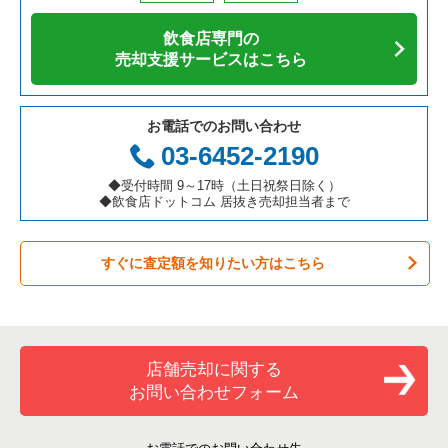
アジア料理の居抜き売却物件の案件一覧
京都府の飲食店の居抜き売却物件の案件一覧
茨木市の飲食店の居抜き売却物件の案件一覧
大阪府の寿司の居抜き売却物件の案件一覧
飲食店専門の
カフェの居抜き売却物件の案件一覧
愛知県の飲食店の居抜き売却物件の案件一覧
大阪市福島区の飲食店の居抜き売却物件の案件一覧
大阪府の焼肉の居抜き売却物件の案件一覧
売却支援サービスはこちら
テイクアウトの居抜き売却物件の案件一覧
岐阜県の飲食店の居抜き売却物件の案件一覧
豊中市の飲食店の居抜き売却物件の案件一覧
大阪府の鉄板焼き・お好み焼の居抜き売却物件の案件一覧
お電話でのお問い合わせ
お弁当・惣菜・デリの居抜き売却物件の案件一覧
三重県の飲食店の居抜き売却物件の案件一覧
大阪市都島区の飲食店の居抜き売却物件の案件一覧
大阪府のアジア料理の居抜き売却物件の案件一覧
03-6452-2190
カラオケ・パブ・スナックの居抜き売却物件の案件一覧
大阪市阿倍野区の飲食店の居抜き売却物件の案件一覧
大阪府のカフェの居抜き売却物件の案件一覧
◆受付時間 9～17時（土日祝祭日除く）
◆飲食店ドットコム 居抜き売却担当者まで
バーの居抜き売却物件の案件一覧
東大阪市の飲食店の居抜き売却物件の案件一覧
大阪府のテイクアウトの居抜き売却物件の案件一覧
すぐに査定額を知りたい方はこちら
居酒屋・ダイニングバーの居抜き売却物件の案件一覧
吹田市の飲食店の居抜き売却物件の案件一覧
大阪府のお弁当・惣菜・デリの居抜き売却物件の案件一覧
専門料理の居抜き売却物件の案件一覧
大阪市西成区の飲食店の居抜き売却物件の案件一覧
大阪府のカラオケ・パブ・スナックの居抜き売却物件の案件一
覧
和食の居抜き売却物件の案件一覧
堺市堺区の飲食店の居抜き売却物件の案件一覧
店舗売却に関する
大阪府のバーの居抜き売却物件の案件一覧
お問い合わせフォーム
洋食の居抜き売却物件の案件一覧
大阪市東住吉区の飲食店の居抜き売却物件の案件一覧
大阪府の居酒屋・ダイニングバーの居抜き売却物件の案件一覧
その他の居抜き売却物件の案件一覧
門真市の飲食店の居抜き売却物件の案件一覧