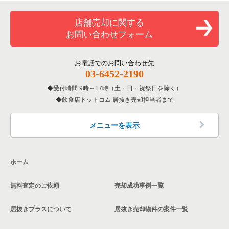
覧
和食の居抜き売却物件の案件一覧
堺市堺区の飲食店の居抜き売却物件の案件一覧
店舗売却に関する
大阪府のバーの居抜き売却物件の案件一覧
お問い合わせフォーム
洋食の居抜き売却物件の案件一覧
大阪市東住吉区の飲食店の居抜き売却物件の案件一覧
大阪府の居酒屋・ダイニングバーの居抜き売却物件の案件一覧
その他の居抜き売却物件の案件一覧
門真市の飲食店の居抜き売却物件の案件一覧
お電話でのお問い合わせ先
大阪府の和食の居抜き売却物件の案件一覧
03-6452-2190
寝屋川市の飲食店の居抜き売却物件の案件一覧
受付時間 9時～17時（土・日・祝祭日を除く）
大阪府の洋食の居抜き売却物件の案件一覧
飲食店ドットコム 居抜き売却担当者まで
大阪市天王寺区の飲食店の居抜き売却物件の案件一覧
大阪府のその他の居抜き売却物件の案件一覧
高石市の飲食店の居抜き売却物件の案件一覧
メニューを表示
大阪市生野区の飲食店の居抜き売却物件の案件一覧
ホーム
交野市の飲食店の居抜き売却物件の案件一覧
無料査定のご依頼
売却成功事例一覧
大阪市鶴見区の飲食店の居抜き売却物件の案件一覧
居抜きプラスについて
居抜き売却物件の案件一覧
大阪市浪速区の飲食店の居抜き売却物件の案件一覧