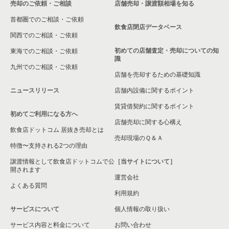
売却のご依頼・ご相談
店舗売却・譲渡額相場を知る
八尾市の飲食店の居抜き売却物件の案件一覧
首都圏でのご相談・ご依頼
大東市の飲食店の居抜き売却物件の案件一覧
飲食店閉店データベース
関西でのご相談・ご依頼
箕面市の飲食店の居抜き売却物件の案件一覧
初めての店舗査定・売却についての知
東海でのご相談・ご依頼
識
九州でのご相談・ご依頼
大阪市淀川区の飲食店の居抜き売却物件の案件一覧
店舗を売却するための基礎知識
ニュースリリース
店舗内設備に関するポイント
大阪市東成区の飲食店の居抜き売却物件の案件一覧
賃貸借契約に関するポイント
初めてご利用になる方へ
大阪市城東区の飲食店の居抜き売却物件の案件一覧
店舗売却に関する心構え
飲食店ドットコム 居抜き売却とは
大阪市旭区の飲食店の居抜き売却物件の案件一覧
売却現場のＱ＆Ａ
特徴〜支持される2つの理由
和泉市の飲食店の居抜き売却物件の案件一覧
譲渡情報として飲食店ドットコムで公
［当サイトについて］
開されます
運営会社
池田市の飲食店の居抜き売却物件の案件一覧
よくある質問
利用規約
大阪市東淀川区の飲食店の居抜き売却物件の案件一覧
サービスについて
個人情報の取り扱い
サービス内容と料金について
大阪市大正区の飲食店の居抜き売却物件の案件一覧
お問い合わせ