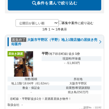
条件を選んで絞り込む
募集中案件に絞り込む
1
1
1
件
〜
件表示
募集終了
大阪市平野区（平野）地上1階店舗の居抜き売
却案件
平野
居抜き譲渡
(地下鉄谷町線) 徒歩
1分
現賃料/坪単価
－ /11,803円
階数/面積
所在地
地上1階/ 18.64坪
（
61.62m
）
大阪市平野区
2
敷金・保証金
前業態/希望譲渡額
-
焼き鳥/250万円
谷町線・平野駅徒歩1分！居酒屋居抜き物件！
取扱会社: －
譲渡No.：11192