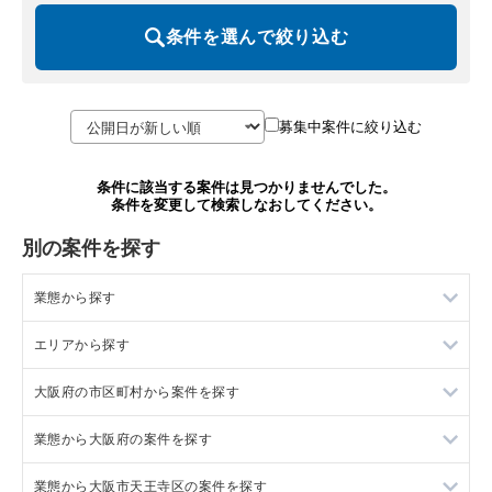
条件を選んで絞り込む
募集中案件に絞り込む
条件に該当する案件は見つかりませんでした。
条件を変更して検索しなおしてください。
別の案件を探す
業態から探す
エリアから探す
ラーメンの居抜き売却物件の案件一覧
大阪府の市区町村から案件を探す
フランス料理の居抜き売却物件の案件一覧
東京23区の飲食店の居抜き売却物件の案件一覧
業態から大阪府の案件を探す
イタリア料理の居抜き売却物件の案件一覧
東京都下の飲食店の居抜き売却物件の案件一覧
大阪市北区の飲食店の居抜き売却物件の案件一覧
業態から大阪市天王寺区の案件を探す
中華の居抜き売却物件の案件一覧
千葉県の飲食店の居抜き売却物件の案件一覧
大阪市中央区の飲食店の居抜き売却物件の案件一覧
大阪府のラーメンの居抜き売却物件の案件一覧