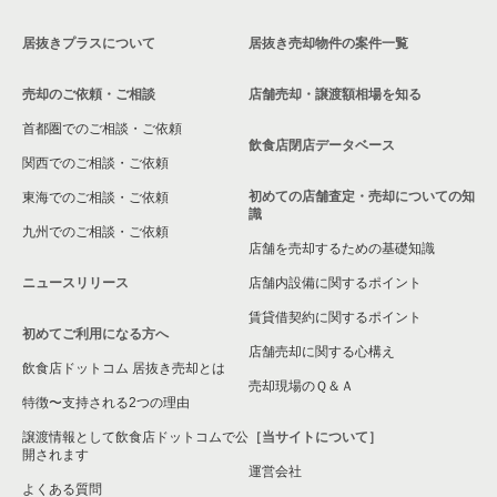
大阪市鶴見区の飲食店の居抜き売却物件の案件一覧
居抜きプラスについて
居抜き売却物件の案件一覧
大阪市浪速区の飲食店の居抜き売却物件の案件一覧
売却のご依頼・ご相談
店舗売却・譲渡額相場を知る
八尾市の飲食店の居抜き売却物件の案件一覧
首都圏でのご相談・ご依頼
大東市の飲食店の居抜き売却物件の案件一覧
飲食店閉店データベース
関西でのご相談・ご依頼
箕面市の飲食店の居抜き売却物件の案件一覧
初めての店舗査定・売却についての知
東海でのご相談・ご依頼
識
九州でのご相談・ご依頼
大阪市淀川区の飲食店の居抜き売却物件の案件一覧
店舗を売却するための基礎知識
ニュースリリース
店舗内設備に関するポイント
大阪市東成区の飲食店の居抜き売却物件の案件一覧
賃貸借契約に関するポイント
初めてご利用になる方へ
大阪市城東区の飲食店の居抜き売却物件の案件一覧
店舗売却に関する心構え
飲食店ドットコム 居抜き売却とは
大阪市旭区の飲食店の居抜き売却物件の案件一覧
売却現場のＱ＆Ａ
特徴〜支持される2つの理由
和泉市の飲食店の居抜き売却物件の案件一覧
譲渡情報として飲食店ドットコムで公
［当サイトについて］
開されます
運営会社
池田市の飲食店の居抜き売却物件の案件一覧
よくある質問