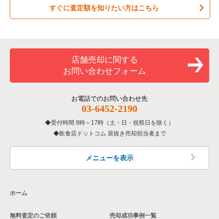
すぐに査定額を知りたい方はこちら
居酒屋・ダイニングバーの居抜き売却物件の案件一覧
吹田市の飲食店の居抜き売却物件の案件一覧
大阪府のお弁当・惣菜・デリの居抜き売却物件の案件一覧
専門料理の居抜き売却物件の案件一覧
大阪市西成区の飲食店の居抜き売却物件の案件一覧
大阪府のカラオケ・パブ・スナックの居抜き売却物件の案件一
覧
和食の居抜き売却物件の案件一覧
堺市堺区の飲食店の居抜き売却物件の案件一覧
店舗売却に関する
大阪府のバーの居抜き売却物件の案件一覧
お問い合わせフォーム
洋食の居抜き売却物件の案件一覧
大阪市東住吉区の飲食店の居抜き売却物件の案件一覧
大阪府の居酒屋・ダイニングバーの居抜き売却物件の案件一覧
その他の居抜き売却物件の案件一覧
門真市の飲食店の居抜き売却物件の案件一覧
お電話でのお問い合わせ先
大阪府の和食の居抜き売却物件の案件一覧
03-6452-2190
寝屋川市の飲食店の居抜き売却物件の案件一覧
受付時間 9時～17時（土・日・祝祭日を除く）
大阪府の洋食の居抜き売却物件の案件一覧
飲食店ドットコム 居抜き売却担当者まで
大阪市天王寺区の飲食店の居抜き売却物件の案件一覧
大阪府のその他の居抜き売却物件の案件一覧
高石市の飲食店の居抜き売却物件の案件一覧
メニューを表示
大阪市生野区の飲食店の居抜き売却物件の案件一覧
ホーム
交野市の飲食店の居抜き売却物件の案件一覧
無料査定のご依頼
売却成功事例一覧