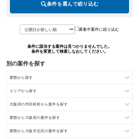
条件を選んで絞り込む
募集中案件に絞り込む
条件に該当する案件は見つかりませんでした。
条件を変更して検索しなおしてください。
別の案件を探す
業態から探す
エリアから探す
ラーメンの居抜き売却物件の案件一覧
大阪府の市区町村から案件を探す
フランス料理の居抜き売却物件の案件一覧
東京23区の飲食店の居抜き売却物件の案件一覧
業態から大阪府の案件を探す
イタリア料理の居抜き売却物件の案件一覧
東京都下の飲食店の居抜き売却物件の案件一覧
大阪市北区の飲食店の居抜き売却物件の案件一覧
業態から大阪市北区の案件を探す
中華の居抜き売却物件の案件一覧
千葉県の飲食店の居抜き売却物件の案件一覧
大阪市中央区の飲食店の居抜き売却物件の案件一覧
大阪府のラーメンの居抜き売却物件の案件一覧