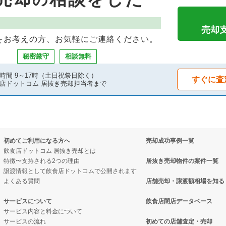
件の案件一覧
案件一覧
抜き売却物件の案件一覧
物件の案件一覧
却物件の案件一覧
物件の案件一覧
売却
をお考えの方、お気軽にご連絡ください。
の案件一覧
案件一覧
抜き売却物件の案件一覧
秘密厳守
相談無料
却物件の案件一覧
案件一覧
物件の案件一覧
時間 9～17時（土日祝祭日除く）
すぐに査
店ドットコム 居抜き売却担当者まで
の案件一覧
抜き売却物件の案件一覧
物件の案件一覧
却物件の案件一覧
物件の案件一覧
焼の居抜き売却物件の案件一覧
初めてご利用になる方へ
売却成功事例一覧
売却物件の案件一覧
の案件一覧
き売却物件の案件一覧
飲食店ドットコム 居抜き売却とは
特徴〜支持される2つの理由
居抜き売却物件の案件一覧
件の案件一覧
却物件の案件一覧
却物件の案件一覧
譲渡情報として飲食店ドットコムで公開されます
よくある質問
店舗売却・譲渡額相場を知る
の案件一覧
抜き売却物件の案件一覧
スナックの居抜き売却物件の案件一覧
サービスについて
飲食店閉店データベース
サービス内容と料金について
却物件の案件一覧
クの居抜き売却物件の案件一覧
物件の案件一覧
サービスの流れ
初めての店舗査定・売却