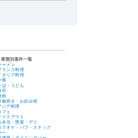
業態別案件一覧
ラーメン
フランス料理
イタリア料理
中華
そば・うどん
寿司
焼肉
鉄板焼き・お好み焼
アジア料理
カフェ
テイクアウト
お弁当・惣菜・デリ
カラオケ・パブ・スナック
バー
居酒屋・ダイニングバー