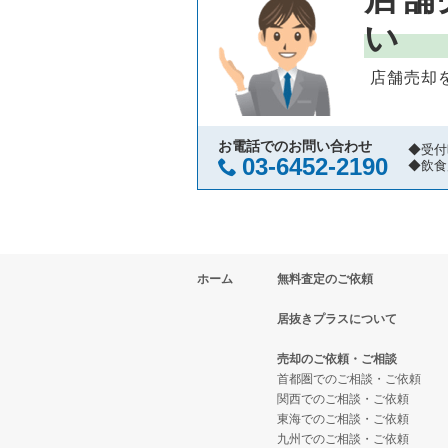
堺市中区の飲食店の居抜き売却物
大阪府の中華の居抜き売却物件の
大阪市中央区のイタリア料理の居
い
大阪市西区の飲食店の居抜き売却
大阪府のそば・うどんの居抜き売
大阪市中央区の中華の居抜き売却
店舗売却
茨木市の飲食店の居抜き売却物件
大阪府の寿司の居抜き売却物件の
大阪市中央区のそば・うどんの居
大阪市福島区の飲食店の居抜き売
大阪府の焼肉の居抜き売却物件の
大阪市中央区の寿司の居抜き売却
お電話でのお問い合わせ
◆受付
03-6452-2190
◆飲食
豊中市の飲食店の居抜き売却物件
大阪府の鉄板焼き・お好み焼の居
大阪市中央区の焼肉の居抜き売却
大阪市都島区の飲食店の居抜き売
大阪府のアジア料理の居抜き売却
大阪市中央区の鉄板焼き・お好み
ホーム
無料査定のご依頼
大阪市阿倍野区の飲食店の居抜き
大阪府のカフェの居抜き売却物件
大阪市中央区のアジア料理の居抜
居抜きプラスについて
東大阪市の飲食店の居抜き売却物
大阪府のテイクアウトの居抜き売
大阪市中央区のカフェの居抜き売
売却のご依頼・ご相談
吹田市の飲食店の居抜き売却物件
大阪府のお弁当・惣菜・デリの居
大阪市中央区のカラオケ・パブ・
首都圏でのご相談・ご依頼
関西でのご相談・ご依頼
東海でのご相談・ご依頼
大阪市西成区の飲食店の居抜き売
大阪府のカラオケ・パブ・スナッ
大阪市中央区のバーの居抜き売却
九州でのご相談・ご依頼