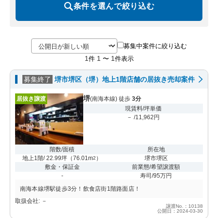
条件を選んで絞り込む
募集中案件に絞り込む
1
1
1
件
〜
件表示
募集終了
堺市堺区（堺）地上1階店舗の居抜き売却案件
堺
居抜き譲渡
(南海本線) 徒歩
3分
現賃料/坪単価
－ /11,962円
階数/面積
所在地
地上1階/ 22.99坪
（
76.01m
）
堺市堺区
2
敷金・保証金
前業態/希望譲渡額
-
寿司/95万円
南海本線堺駅徒歩3分！飲食店街1階路面店！
取扱会社: －
譲渡No.：10138
公開日：2024-03-30