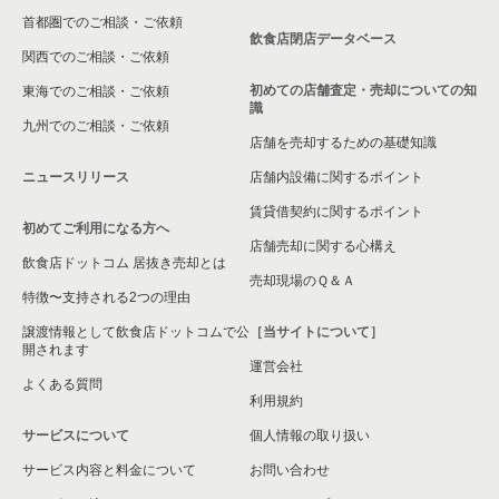
首都圏でのご相談・ご依頼
大東市の飲食店の居抜き売却物件の案件一覧
飲食店閉店データベース
関西でのご相談・ご依頼
箕面市の飲食店の居抜き売却物件の案件一覧
初めての店舗査定・売却についての知
東海でのご相談・ご依頼
識
九州でのご相談・ご依頼
大阪市淀川区の飲食店の居抜き売却物件の案件一覧
店舗を売却するための基礎知識
ニュースリリース
店舗内設備に関するポイント
大阪市東成区の飲食店の居抜き売却物件の案件一覧
賃貸借契約に関するポイント
初めてご利用になる方へ
大阪市城東区の飲食店の居抜き売却物件の案件一覧
店舗売却に関する心構え
飲食店ドットコム 居抜き売却とは
大阪市旭区の飲食店の居抜き売却物件の案件一覧
売却現場のＱ＆Ａ
特徴〜支持される2つの理由
和泉市の飲食店の居抜き売却物件の案件一覧
譲渡情報として飲食店ドットコムで公
［当サイトについて］
開されます
運営会社
池田市の飲食店の居抜き売却物件の案件一覧
よくある質問
利用規約
大阪市東淀川区の飲食店の居抜き売却物件の案件一覧
サービスについて
個人情報の取り扱い
サービス内容と料金について
大阪市大正区の飲食店の居抜き売却物件の案件一覧
お問い合わせ