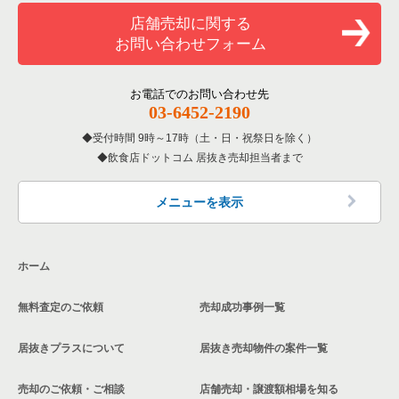
堺市堺区のその他の居抜き売却物件の案件一覧
和食の居抜き売却物件の案件一覧
堺市堺区の飲食店の居抜き売却物件の案件一覧
店舗売却に関する
大阪府のバーの居抜き売却物件の案件一覧
お問い合わせフォーム
洋食の居抜き売却物件の案件一覧
大阪市東住吉区の飲食店の居抜き売却物件の案件一覧
大阪府の居酒屋・ダイニングバーの居抜き売却物件の案件一覧
その他の居抜き売却物件の案件一覧
門真市の飲食店の居抜き売却物件の案件一覧
お電話でのお問い合わせ先
大阪府の和食の居抜き売却物件の案件一覧
03-6452-2190
寝屋川市の飲食店の居抜き売却物件の案件一覧
受付時間 9時～17時（土・日・祝祭日を除く）
大阪府の洋食の居抜き売却物件の案件一覧
飲食店ドットコム 居抜き売却担当者まで
大阪市天王寺区の飲食店の居抜き売却物件の案件一覧
大阪府のその他の居抜き売却物件の案件一覧
高石市の飲食店の居抜き売却物件の案件一覧
メニューを表示
大阪市生野区の飲食店の居抜き売却物件の案件一覧
ホーム
交野市の飲食店の居抜き売却物件の案件一覧
無料査定のご依頼
売却成功事例一覧
大阪市鶴見区の飲食店の居抜き売却物件の案件一覧
居抜きプラスについて
居抜き売却物件の案件一覧
大阪市浪速区の飲食店の居抜き売却物件の案件一覧
売却のご依頼・ご相談
店舗売却・譲渡額相場を知る
八尾市の飲食店の居抜き売却物件の案件一覧