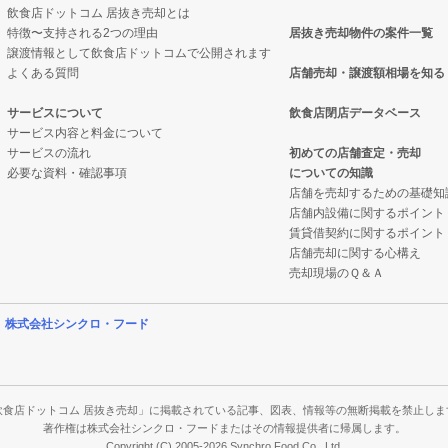
飲食店ドットコム 居抜き売却とは
特徴〜支持される2つの理由
居抜き売却物件の案件一覧
件の案件一覧
却物件の案件一覧
の案件一覧
譲渡情報として飲食店ドットコムで公開されます
よくある質問
店舗売却・譲渡額相場を知る
の案件一覧
抜き売却物件の案件一覧
の案件一覧
サービスについて
飲食店閉店データベース
サービス内容と料金について
却物件の案件一覧
クの居抜き売却物件の案件一覧
件の案件一覧
サービスの流れ
初めての店舗査定・売却
必要な資料・確認事項
についての知識
件の案件一覧
案件一覧
店舗を売却するための基礎知
店舗内設備に関するポイント
売却物件の案件一覧
の居抜き売却物件の案件一覧
賃貸借契約に関するポイント
店舗売却に関する心構え
の案件一覧
案件一覧
売却現場のＱ＆Ａ
件の案件一覧
案件一覧
営
株式会社シンクロ・フード
売却物件の案件一覧
の案件一覧
の案件一覧
飲食店ドットコム 居抜き売却」に掲載されている記事、図表、情報等の無断掲載を禁止しま
著作権は株式会社シンクロ・フードまたはその情報提供者に帰属します。
Copyright (C) 2005-2026 Synchro Food Co., Ltd.