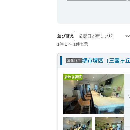
並び替え
1
件
1
〜
1
件表示
堺市堺区（三国ヶ丘
募集終了
居抜き譲渡