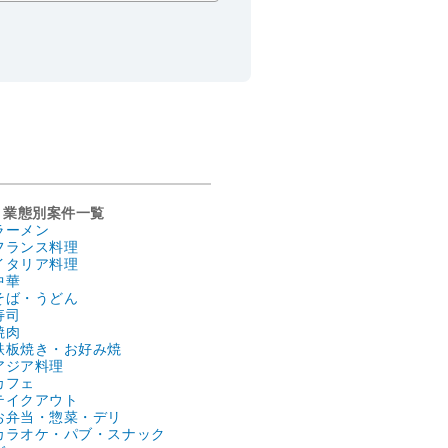
業態別案件一覧
ラーメン
フランス料理
イタリア料理
中華
そば・うどん
寿司
焼肉
鉄板焼き・お好み焼
アジア料理
カフェ
テイクアウト
お弁当・惣菜・デリ
カラオケ・パブ・スナック