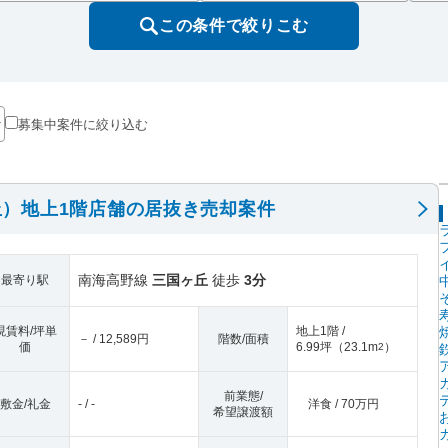
この条件で絞りこむ
募集中案件に絞り込む
）地上1階店舗の居抜き売却案件
南海高野線
三国ヶ丘
徒歩
3分
最寄り駅
現賃料/坪単
地上1階 /
－ / 12,589円
階数/面積
価
6.99坪
（
23.1m
）
2
前業態/
敷金/礼金
- / -
洋食 / 70万円
希望譲渡額