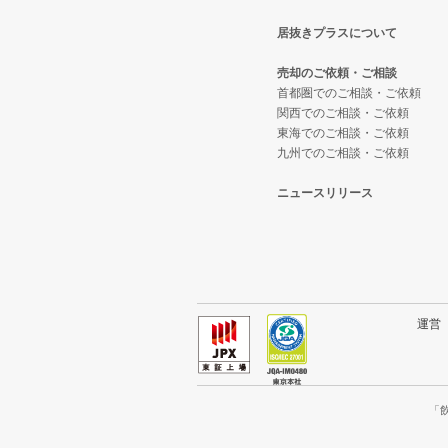
居抜きプラスについて
東大阪市の飲食店の居抜き売却物
大阪府のテイクアウトの居抜き売
堺市堺区の和食の居抜き売却物件
売却のご依頼・ご相談
吹田市の飲食店の居抜き売却物件
大阪府のお弁当・惣菜・デリの居
堺市堺区の洋食の居抜き売却物件
首都圏でのご相談・ご依頼
関西でのご相談・ご依頼
東海でのご相談・ご依頼
大阪市西成区の飲食店の居抜き売
大阪府のカラオケ・パブ・スナッ
堺市堺区のその他の居抜き売却物
九州でのご相談・ご依頼
堺市堺区の飲食店の居抜き売却物
大阪府のバーの居抜き売却物件の
ニュースリリース
大阪市東住吉区の飲食店の居抜き
大阪府の居酒屋・ダイニングバー
門真市の飲食店の居抜き売却物件
大阪府の和食の居抜き売却物件の
寝屋川市の飲食店の居抜き売却物
大阪府の洋食の居抜き売却物件の
運
大阪市天王寺区の飲食店の居抜き
大阪府のその他の居抜き売却物件
高石市の飲食店の居抜き売却物件
「