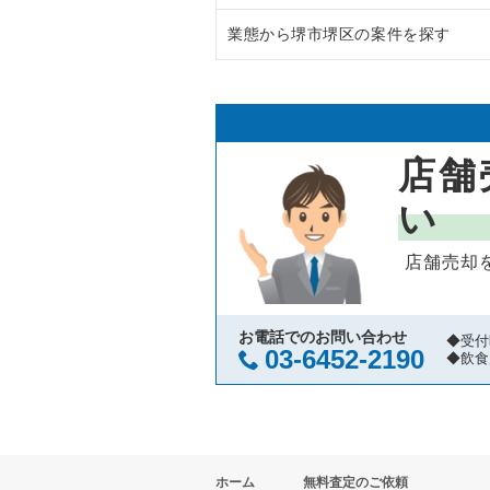
業態から堺市堺区の案件を探す
大阪市中央区の飲食店の居抜き売
大阪府のラーメンの居抜き売却物
守口市の飲食店の居抜き売却物件
大阪府のフランス料理の居抜き売
堺市堺区のラーメンの居抜き売却
堺市北区の飲食店の居抜き売却物
大阪府のイタリア料理の居抜き売
堺市堺区のイタリア料理の居抜き
店舗
堺市中区の飲食店の居抜き売却物
大阪府の中華の居抜き売却物件の
堺市堺区の寿司の居抜き売却物件
い
大阪市西区の飲食店の居抜き売却
大阪府のそば・うどんの居抜き売
堺市堺区の焼肉の居抜き売却物件
店舗売却
茨木市の飲食店の居抜き売却物件
大阪府の寿司の居抜き売却物件の
堺市堺区の鉄板焼き・お好み焼の
大阪市福島区の飲食店の居抜き売
大阪府の焼肉の居抜き売却物件の
堺市堺区のアジア料理の居抜き売
お電話でのお問い合わせ
◆受付
03-6452-2190
◆飲食
豊中市の飲食店の居抜き売却物件
大阪府の鉄板焼き・お好み焼の居
堺市堺区のカフェの居抜き売却物
大阪市都島区の飲食店の居抜き売
大阪府のアジア料理の居抜き売却
堺市堺区のカラオケ・パブ・スナ
ホーム
無料査定のご依頼
大阪市阿倍野区の飲食店の居抜き
大阪府のカフェの居抜き売却物件
堺市堺区の居酒屋・ダイニングバ