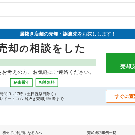
却物件の案件一覧
件の案件一覧
の案件一覧
却物件の案件一覧
物件の案件一覧
居抜き店舗の売却・譲渡先をお探しします！
件の案件一覧
却物件の案件一覧
売却物件の案件一覧
売却
相談をした
の
件の案件一覧
案件一覧
の案件一覧
物件の案件一覧
却物件の案件一覧
の案件一覧
売却
をお考えの方、お気軽にご連絡ください。
の案件一覧
案件一覧
居抜き売却物件の案件一覧
秘密厳守
相談無料
却物件の案件一覧
案件一覧
却物件の案件一覧
時間 9～17時（土日祝祭日除く）
すぐに査
店ドットコム 居抜き売却担当者まで
の案件一覧
抜き売却物件の案件一覧
件の案件一覧
却物件の案件一覧
物件の案件一覧
ックの居抜き売却物件の案件一覧
初めてご利用になる方へ
売却成功事例一覧
売却物件の案件一覧
の案件一覧
ーの居抜き売却物件の案件一覧