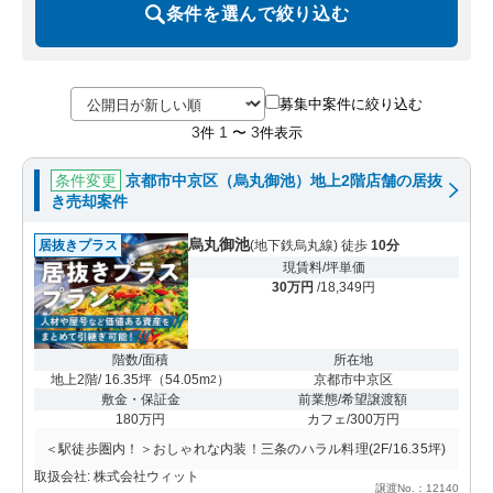
条件を選んで絞り込む
募集中案件に絞り込む
3
1
3
件
〜
件表示
条件変更
京都市中京区（烏丸御池）地上2階店舗の居抜
き売却案件
烏丸御池
居抜きプラス
(地下鉄烏丸線) 徒歩
10分
現賃料/坪単価
30万円
/18,349円
階数/面積
所在地
地上2階/ 16.35坪
（
54.05m
）
京都市中京区
2
敷金・保証金
前業態/希望譲渡額
180万円
カフェ/300万円
＜駅徒歩圏内！＞おしゃれな内装！三条のハラル料理(2F/16.35坪)
取扱会社: 株式会社ウィット
譲渡No.：12140