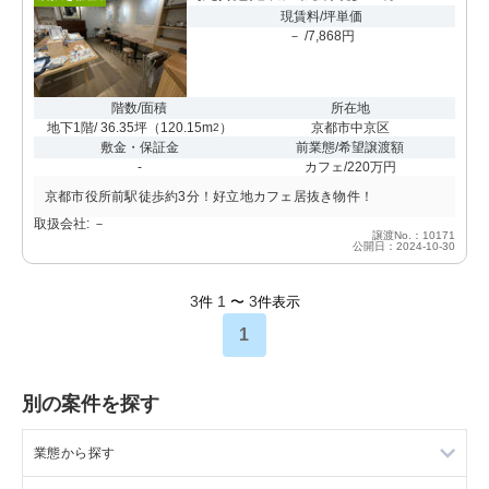
現賃料/坪単価
－ /7,868円
階数/面積
所在地
地下1階/ 36.35坪
（
120.15m
）
京都市中京区
2
敷金・保証金
前業態/希望譲渡額
-
カフェ/220万円
京都市役所前駅徒歩約3分！好立地カフェ居抜き物件！
取扱会社: －
譲渡No.：10171
公開日：2024-10-30
3
1
3
件
〜
件表示
1
別の案件を探す
業態から探す