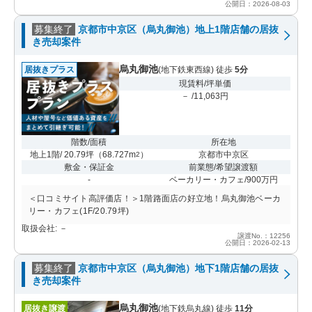
公開日：2026-08-03
募集終了
京都市中京区（烏丸御池）地上1階店舗の居抜
き売却案件
烏丸御池
居抜きプラス
(地下鉄東西線) 徒歩
5分
現賃料/坪単価
－ /11,063円
階数/面積
所在地
地上1階/ 20.79坪
（
68.727m
）
京都市中京区
2
敷金・保証金
前業態/希望譲渡額
-
ベーカリー・カフェ/900万円
＜口コミサイト高評価店！＞1階路面店の好立地！烏丸御池ベーカ
リー・カフェ(1F/20.79坪)
取扱会社: －
譲渡No.：12256
公開日：2026-02-13
募集終了
京都市中京区（烏丸御池）地下1階店舗の居抜
き売却案件
烏丸御池
居抜き譲渡
(地下鉄烏丸線) 徒歩
11分