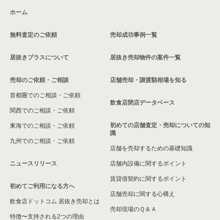
ホーム
無料査定のご依頼
売却成功事例一覧
居抜きプラスについて
居抜き売却物件の案件一覧
売却のご依頼・ご相談
店舗売却・譲渡額相場を知る
首都圏でのご相談・ご依頼
飲食店閉店データベース
関西でのご相談・ご依頼
初めての店舗査定・売却についての知
東海でのご相談・ご依頼
識
九州でのご相談・ご依頼
店舗を売却するための基礎知識
ニュースリリース
店舗内設備に関するポイント
賃貸借契約に関するポイント
初めてご利用になる方へ
店舗売却に関する心構え
飲食店ドットコム 居抜き売却とは
売却現場のＱ＆Ａ
特徴〜支持される2つの理由