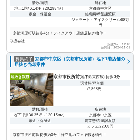
階数/面積
所在地
地上1階/ 6.14坪
（
20.298m
）
京都市中京区
2
敷金・保証金
前業態/希望譲渡額
-
ジェラート・アイスクリーム/88万
円
京都河原町駅徒歩4分！テイクアウト店舗居抜き物件！
取扱会社: －
譲渡No.：11118
公開日：2024-11-01
募集終了
京都市中京区（京都市役所前）地下1階店舗の
居抜き売却案件
京都市役所前
居抜き譲渡
(地下鉄東西線) 徒歩
3分
現賃料/坪単価
－ /7,868円
階数/面積
所在地
地下1階/ 36.35坪
（
120.15m
）
京都市中京区
2
敷金・保証金
前業態/希望譲渡額
-
カフェ/220万円
京都市役所前駅徒歩約3分！好立地カフェ居抜き物件！