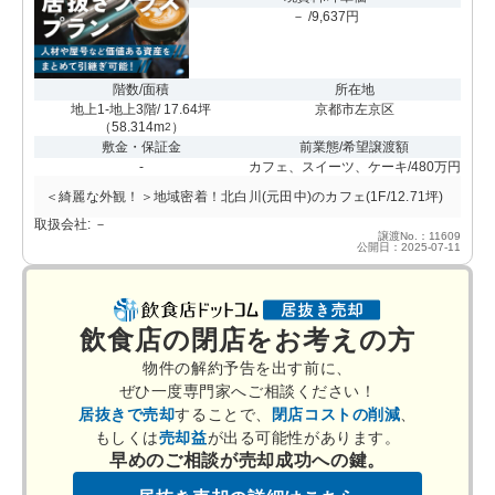
－ /9,637円
階数/面積
所在地
地上1-地上3階/ 17.64坪
京都市左京区
（
58.314m
）
2
敷金・保証金
前業態/希望譲渡額
-
カフェ、スイーツ、ケーキ/480万円
＜綺麗な外観！＞地域密着！北白川(元田中)のカフェ(1F/12.71坪)
取扱会社: －
譲渡No.：11609
公開日：2025-07-11
飲食店の閉店をお考えの方
物件の解約予告を出す前に、
ぜひ一度専門家へご相談ください！
居抜きで売却
することで、
閉店コストの削減
、
もしくは
売却益
が出る可能性があります。
早めのご相談が売却成功への鍵。