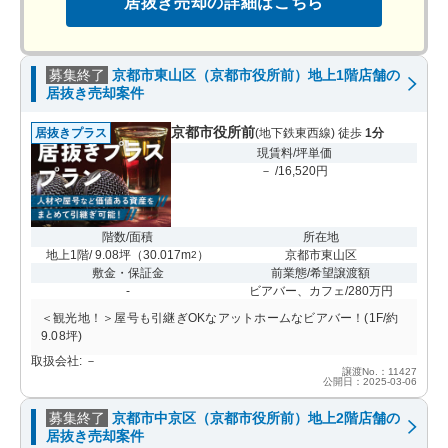
居抜き売却の詳細はこちら
募集終了
京都市東山区（京都市役所前）地上1階店舗の
居抜き売却案件
京都市役所前
居抜きプラス
(地下鉄東西線) 徒歩
1分
現賃料/坪単価
－ /16,520円
階数/面積
所在地
地上1階/ 9.08坪
（
30.017m
）
京都市東山区
2
敷金・保証金
前業態/希望譲渡額
-
ビアバー、カフェ/280万円
＜観光地！＞屋号も引継ぎOKなアットホームなビアバー！(1F/約
9.08坪)
取扱会社: －
譲渡No.：11427
公開日：2025-03-06
募集終了
京都市中京区（京都市役所前）地上2階店舗の
居抜き売却案件