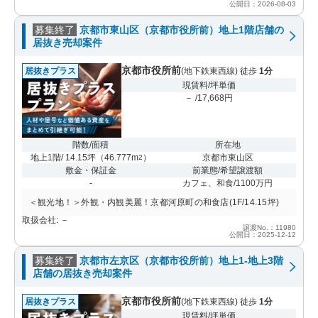
公開日：2026-08-03
募集終了
京都市東山区（京都市役所前）地上1階店舗の
居抜き売却案件
京都市役所前
居抜きプラス
(地下鉄東西線) 徒歩
1分
現賃料/坪単価
－ /17,668円
階数/面積
所在地
地上1階/ 14.15坪
（
46.777m
）
京都市東山区
2
敷金・保証金
前業態/希望譲渡額
-
カフェ、和食/1100万円
＜観光地！＞外観・内観美麗！京都河原町の和食店(1F/14.15坪)
取扱会社: －
譲渡No.：11980
公開日：2025-12-12
募集終了
京都市左京区（京都市役所前）地上1-地上3階
店舗の居抜き売却案件
京都市役所前
居抜きプラス
(地下鉄東西線) 徒歩
1分
現賃料/坪単価