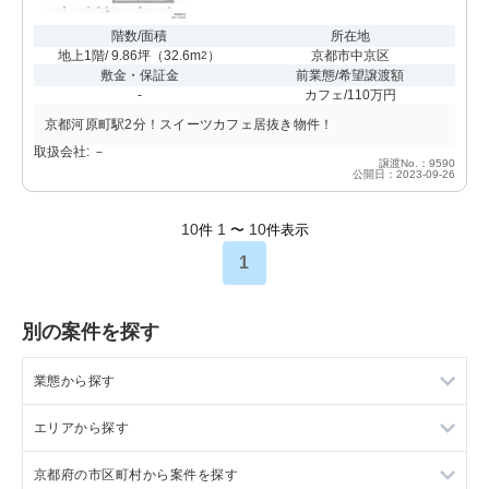
階数/面積
所在地
地上1階/ 9.86坪
（
32.6m
）
京都市中京区
2
敷金・保証金
前業態/希望譲渡額
-
カフェ/110万円
京都河原町駅2分！スイーツカフェ居抜き物件！
取扱会社: －
譲渡No.：9590
公開日：2023-09-26
10
1
10
件
〜
件表示
1
別の案件を探す
業態から探す
エリアから探す
ラーメンの居抜き売却物件の案件一覧
京都府の市区町村から案件を探す
フランス料理の居抜き売却物件の案件一覧
東京23区の飲食店の居抜き売却物件の案件一覧