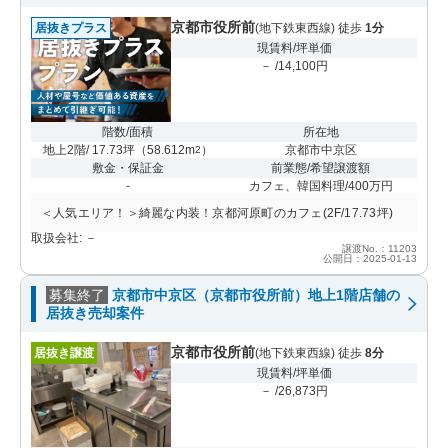
京都市役所前
居抜きプラス
(地下鉄東西線) 徒歩
1分
現賃料/坪単価
－ /14,100円
階数/面積
所在地
地上2階/ 17.73坪
（
58.612m
）
京都市中京区
2
敷金・保証金
前業態/希望譲渡額
-
カフェ、韓国料理/400万円
＜人気エリア！＞綺麗な内装！京都河原町のカフェ(2F/17.73坪)
取扱会社: －
譲渡No.：11203
公開日：2025-01-13
募集終了
京都市中京区（京都市役所前）地上1階店舗の
居抜き売却案件
京都市役所前
居抜き譲渡
(地下鉄東西線) 徒歩
8分
現賃料/坪単価
－ /26,873円