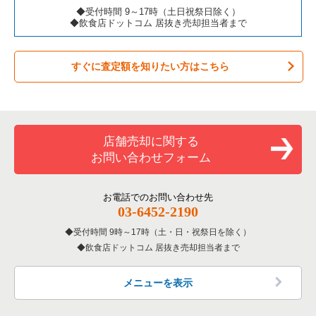
カラオケ・パブ・スナックの居抜き売却物件の案件一覧
京都市山科区の飲食店の居抜き売却物件の案件一覧
京都府のテイクアウトの居抜き売却物件の案件一覧
◆受付時間 9～17時（土日祝祭日除く）
◆飲食店ドットコム 居抜き売却担当者まで
バーの居抜き売却物件の案件一覧
京都市南区の飲食店の居抜き売却物件の案件一覧
京都府のお弁当・惣菜・デリの居抜き売却物件の案件一覧
すぐに査定額を知りたい方はこちら
居酒屋・ダイニングバーの居抜き売却物件の案件一覧
宇治市の飲食店の居抜き売却物件の案件一覧
京都府のカラオケ・パブ・スナックの居抜き売却物件の案件一
覧
専門料理の居抜き売却物件の案件一覧
八幡市の飲食店の居抜き売却物件の案件一覧
京都府のバーの居抜き売却物件の案件一覧
和食の居抜き売却物件の案件一覧
店舗売却に関する
京都府の居酒屋・ダイニングバーの居抜き売却物件の案件一覧
お問い合わせフォーム
洋食の居抜き売却物件の案件一覧
京都府の和食の居抜き売却物件の案件一覧
その他の居抜き売却物件の案件一覧
お電話でのお問い合わせ先
京都府の洋食の居抜き売却物件の案件一覧
03-6452-2190
受付時間 9時～17時（土・日・祝祭日を除く）
京都府のその他の居抜き売却物件の案件一覧
飲食店ドットコム 居抜き売却担当者まで
メニューを表示