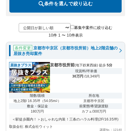
条件を選んで絞り込む
募集中案件に絞り込む
10
1
10
件
〜
件表示
条件変更
京都市中京区（京都市役所前）地上2階店舗の
居抜き売却案件
京都市役所前
居抜きプラス
(地下鉄東西線) 徒歩
5分
現賃料/坪単価
30万円
/18,349円
階数/面積
所在地
地上2階/ 16.35坪
（
54.05m
）
京都市中京区
2
敷金・保証金
前業態/希望譲渡額
180万円
カフェ/300万円
＜駅徒歩圏内！＞おしゃれな内装！三条のハラル料理(2F/16.35坪)
取扱会社: 株式会社ウィット
譲渡No.：12140