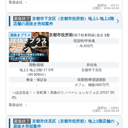
取扱会社: －
譲渡No.：10171
公開日：2024-10-30
募集終了
京都市下京区（京都市役所前）地上1-地上2階
店舗の居抜き売却案件
京都市役所前
居抜きプラス
(地下鉄東西線) 徒歩
1分
現賃料/坪単価
－ /9,455円
階数/面積
所在地
地上1-地上2階/ 27.5坪
京都市下京区
（
90.909m
）
2
敷金・保証金
前業態/希望譲渡額
-
カフェ、物販/480万円
＜ほぼ自走！＞京町屋！四条のリノベーションカフェ(1-2F/27.50
坪)
取扱会社: －
譲渡No.：10851
公開日：2024-08-29
募集終了
京都市伏見区（京都市役所前）地上1階店舗の
居抜き売却案件