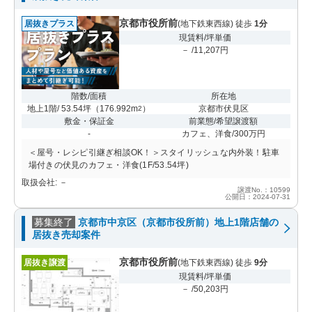
京都市役所前
居抜きプラス
(地下鉄東西線) 徒歩
1分
現賃料/坪単価
－ /11,207円
階数/面積
所在地
地上1階/ 53.54坪
（
176.992m
）
京都市伏見区
2
敷金・保証金
前業態/希望譲渡額
-
カフェ、洋食/300万円
＜屋号・レシピ引継ぎ相談OK！＞スタイリッシュな内外装！駐車
場付きの伏見のカフェ・洋食(1F/53.54坪)
取扱会社: －
譲渡No.：10599
公開日：2024-07-31
募集終了
京都市中京区（京都市役所前）地上1階店舗の
居抜き売却案件
京都市役所前
居抜き譲渡
(地下鉄東西線) 徒歩
9分
現賃料/坪単価
－ /50,203円