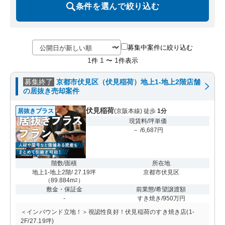
条件を選んで絞り込む
募集中案件に絞り込む
1
1
1
件
〜
件表示
募集終了
京都市伏見区（伏見稲荷）地上1-地上2階店舗
の居抜き売却案件
伏見稲荷
居抜きプラス
(京阪本線) 徒歩
1分
現賃料/坪単価
－ /6,687円
階数/面積
所在地
地上1-地上2階/ 27.19坪
京都市伏見区
（
89.884m
）
2
敷金・保証金
前業態/希望譲渡額
-
すき焼き/950万円
＜インバウンド立地！＞視認性良好！伏見稲荷のすき焼き店(1-
2F/27.19坪)