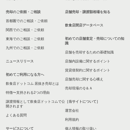
売却のご依頼・ご相談
店舗売却・譲渡額相場を知る
首都圏でのご相談・ご依頼
飲食店閉店データベース
関西でのご相談・ご依頼
初めての店舗査定・売却についての知
東海でのご相談・ご依頼
識
九州でのご相談・ご依頼
店舗を売却するための基礎知識
ニュースリリース
店舗内設備に関するポイント
賃貸借契約に関するポイント
初めてご利用になる方へ
店舗売却に関する心構え
飲食店ドットコム 居抜き売却とは
売却現場のＱ＆Ａ
特徴〜支持される2つの理由
譲渡情報として飲食店ドットコムで公
［当サイトについて］
開されます
運営会社
よくある質問
利用規約
サービスについて
個人情報の取り扱い