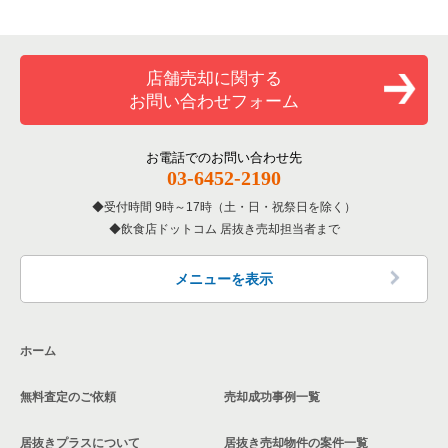
専門料理の居抜き売却物件の案件一覧
八幡市の飲食店の居抜き売却物件の案件一覧
京都府のバーの居抜き売却物件の案件一覧
和食の居抜き売却物件の案件一覧
店舗売却に関する
京都府の居酒屋・ダイニングバーの居抜き売却物件の案件一覧
お問い合わせフォーム
洋食の居抜き売却物件の案件一覧
京都府の和食の居抜き売却物件の案件一覧
その他の居抜き売却物件の案件一覧
お電話でのお問い合わせ先
京都府の洋食の居抜き売却物件の案件一覧
03-6452-2190
受付時間 9時～17時（土・日・祝祭日を除く）
京都府のその他の居抜き売却物件の案件一覧
飲食店ドットコム 居抜き売却担当者まで
メニューを表示
ホーム
無料査定のご依頼
売却成功事例一覧
居抜きプラスについて
居抜き売却物件の案件一覧