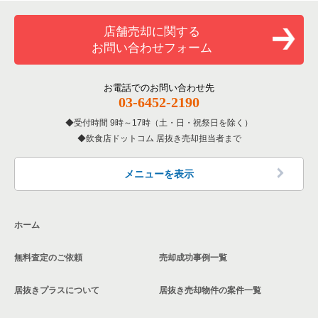
京都府のバーの居抜き売却物件の案件一覧
和食の居抜き売却物件の案件一覧
京都市中京区の和食の居抜き売却物件の案件一覧
店舗売却に関する
京都府の居酒屋・ダイニングバーの居抜き売却物件の案件一覧
お問い合わせフォーム
洋食の居抜き売却物件の案件一覧
京都市中京区の洋食の居抜き売却物件の案件一覧
京都府の和食の居抜き売却物件の案件一覧
その他の居抜き売却物件の案件一覧
お電話でのお問い合わせ先
京都市中京区のその他の居抜き売却物件の案件一覧
京都府の洋食の居抜き売却物件の案件一覧
03-6452-2190
受付時間 9時～17時（土・日・祝祭日を除く）
京都府のその他の居抜き売却物件の案件一覧
飲食店ドットコム 居抜き売却担当者まで
メニューを表示
ホーム
無料査定のご依頼
売却成功事例一覧
居抜きプラスについて
居抜き売却物件の案件一覧