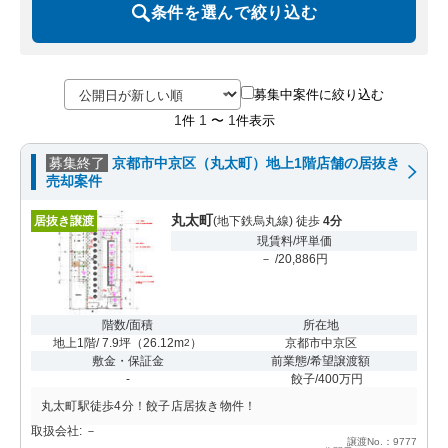
条件を選んで絞り込む
募集中案件に絞り込む
1
1
1
件
〜
件表示
募集終了
京都市中京区（丸太町）地上1階店舗の居抜き
売却案件
丸太町
居抜き譲渡
(地下鉄烏丸線) 徒歩
4分
現賃料/坪単価
－ /20,886円
階数/面積
所在地
地上1階/ 7.9坪
（
26.12m
）
京都市中京区
2
敷金・保証金
前業態/希望譲渡額
-
餃子/400万円
丸太町駅徒歩4分！餃子店居抜き物件！
取扱会社: －
譲渡No.：9777