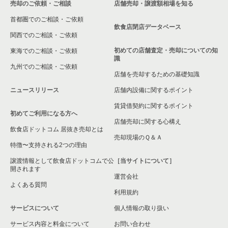
売却のご依頼・ご相談
店舗売却・譲渡額相場を知る
首都圏でのご相談・ご依頼
飲食店閉店データベース
関西でのご相談・ご依頼
初めての店舗査定・売却についての知
東海でのご相談・ご依頼
識
九州でのご相談・ご依頼
店舗を売却するための基礎知識
ニュースリリース
店舗内設備に関するポイント
賃貸借契約に関するポイント
初めてご利用になる方へ
店舗売却に関する心構え
飲食店ドットコム 居抜き売却とは
売却現場のＱ＆Ａ
特徴〜支持される2つの理由
譲渡情報として飲食店ドットコムで公
［当サイトについて］
開されます
運営会社
よくある質問
利用規約
サービスについて
個人情報の取り扱い
サービス内容と料金について
お問い合わせ