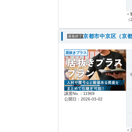
＜
（
京都市中京区（京都
募集終了
居抜きプラス
譲渡No.：11969
公開日：2026-03-02
＜