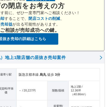
店の閉店をお考えの方
出す前に、ぜひ一度専門家へご相談ください！
売却
することで、
閉店コストの削減
、
は
売却益
が出る可能性があります。
のご相談が売却成功への鍵。
居抜き売却の詳細はこちら
）地上1階店舗の居抜き売却案件
阪急京都本線
烏丸
徒歩
3分
最寄り駅
地上1階 /
現賃料/坪単
－ / 20,227円
階数/面積
12.36坪
価
（
40.86m
）
2
前業態/