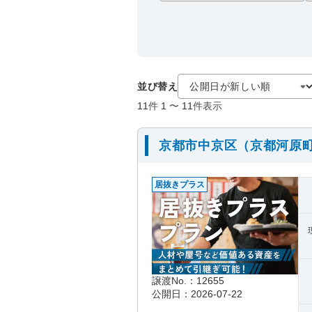
並び替え
11
件
1
〜
11
件表示
京都市中京区（京都河原
居抜きプラス
譲渡No.：12655
公開日：2026-07-22