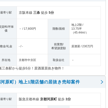
京阪本線
三条
徒歩
5分
最寄り駅
地上2階 /
現賃料/坪単
－ / 17,600円
階数/面積
13.75坪
価
（
45.44m
）
2
前業態/
敷金/礼金
- / -
居酒屋 / 230万円
希望譲渡額
所在地
京都市中京区
取扱会社
－
阪三条駅から徒歩5分！居酒屋居抜き物件！
河原町）地上1階店舗の居抜き売却案件
阪急京都本線
京都河原町
徒歩
3分
最寄り駅