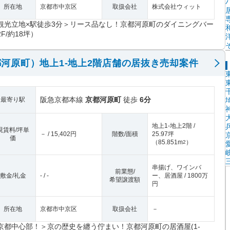
所在地
京都市中京区
取扱会社
株式会社ウィット
観光立地×駅徒歩3分＞リース品なし！京都河原町のダイニングバー
2F/約18坪）
河原町）地上1-地上2階店舗の居抜き売却案件
阪急京都本線
京都河原町
徒歩
6分
最寄り駅
地上1-地上2階 /
現賃料/坪単
－ / 15,402円
階数/面積
25.97坪
価
（
85.851m
）
2
串揚げ、ワインバ
前業態/
敷金/礼金
- / -
ー、居酒屋 / 1800万
希望譲渡額
円
所在地
京都市中京区
取扱会社
－
京都中心部！＞京の歴史を纏う佇まい！京都河原町の居酒屋(1-