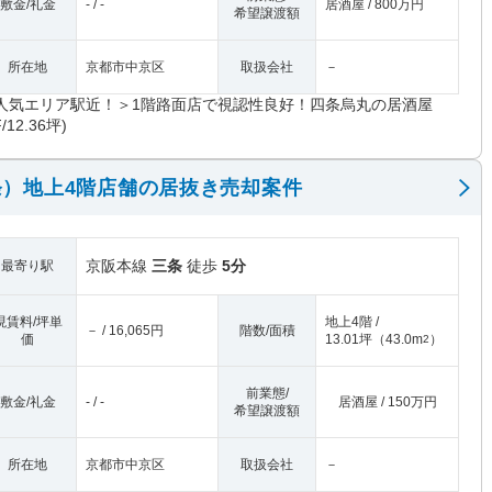
敷金/礼金
- / -
居酒屋 / 800万円
希望譲渡額
所在地
京都市中京区
取扱会社
－
人気エリア駅近！＞1階路面店で視認性良好！四条烏丸の居酒屋
F/12.36坪)
）地上4階店舗の居抜き売却案件
京阪本線
三条
徒歩
5分
最寄り駅
現賃料/坪単
地上4階 /
－ / 16,065円
階数/面積
価
13.01坪
（
43.0m
）
2
前業態/
敷金/礼金
- / -
居酒屋 / 150万円
希望譲渡額
所在地
京都市中京区
取扱会社
－