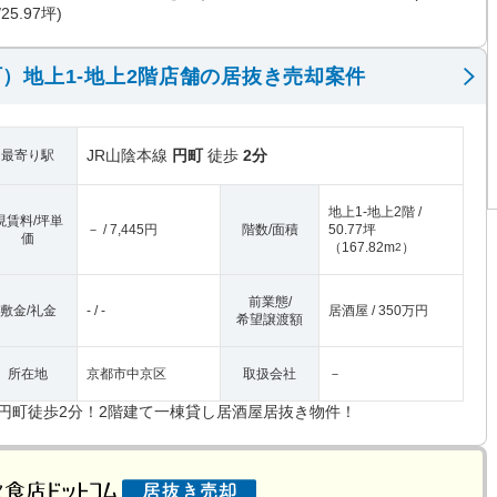
/25.97坪)
）地上1-地上2階店舗の居抜き売却案件
JR山陰本線
円町
徒歩
2分
最寄り駅
地上1-地上2階 /
現賃料/坪単
－ / 7,445円
階数/面積
50.77坪
価
（
167.82m
）
2
前業態/
敷金/礼金
- / -
居酒屋 / 350万円
希望譲渡額
所在地
京都市中京区
取扱会社
－
R円町徒歩2分！2階建て一棟貸し居酒屋居抜き物件！