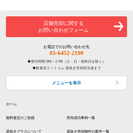
京都市中京区の居酒屋・ダイニングバーの居抜き売却物件の案
専門料理の居抜き売却物件の案件一覧
八幡市の飲食店の居抜き売却物件の案件一覧
件一覧
京都府のバーの居抜き売却物件の案件一覧
和食の居抜き売却物件の案件一覧
京都市中京区の和食の居抜き売却物件の案件一覧
店舗売却に関する
京都府の居酒屋・ダイニングバーの居抜き売却物件の案件一覧
お問い合わせフォーム
洋食の居抜き売却物件の案件一覧
京都市中京区の洋食の居抜き売却物件の案件一覧
京都府の和食の居抜き売却物件の案件一覧
その他の居抜き売却物件の案件一覧
お電話でのお問い合わせ先
京都市中京区のその他の居抜き売却物件の案件一覧
京都府の洋食の居抜き売却物件の案件一覧
03-6452-2190
受付時間 9時～17時（土・日・祝祭日を除く）
京都府のその他の居抜き売却物件の案件一覧
飲食店ドットコム 居抜き売却担当者まで
メニューを表示
ホーム
無料査定のご依頼
売却成功事例一覧
居抜きプラスについて
居抜き売却物件の案件一覧