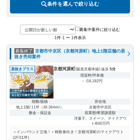
条件を選んで絞り込む
募集中案件に絞り込む
1
1
1
件
〜
件表示
募集終了
京都市中京区（京都河原町）地上1階店舗の居
抜き売却案件
京都河原町
居抜きプラス
(阪急京都本線) 徒歩
5分
現賃料/坪単価
－ /18,182円
階数/面積
所在地
地上1階/ 11坪
（
36.364m
）
京都市中京区
2
敷金・保証金
前業態/希望譲渡額
-
洋菓子、スイーツ、テイクアウ
ト/600万円
＜インバウンド立地！＞軽飲食向き！京都河原町のテイクアウト
(1F/11坪)