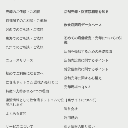
売却のご依頼・ご相談
店舗売却・譲渡額相場を知る
首都圏でのご相談・ご依頼
飲食店閉店データベース
関西でのご相談・ご依頼
初めての店舗査定・売却についての知
東海でのご相談・ご依頼
識
九州でのご相談・ご依頼
店舗を売却するための基礎知識
ニュースリリース
店舗内設備に関するポイント
賃貸借契約に関するポイント
初めてご利用になる方へ
店舗売却に関する心構え
飲食店ドットコム 居抜き売却とは
売却現場のＱ＆Ａ
特徴〜支持される2つの理由
譲渡情報として飲食店ドットコムで公
［当サイトについて］
開されます
運営会社
よくある質問
利用規約
サービスについて
個人情報の取り扱い