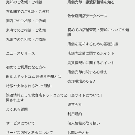
売却のご依頼・ご相談
店舗売却・譲渡額相場を知る
首都圏でのご相談・ご依頼
飲食店閉店データベース
関西でのご相談・ご依頼
初めての店舗査定・売却についての知
東海でのご相談・ご依頼
識
九州でのご相談・ご依頼
店舗を売却するための基礎知識
ニュースリリース
店舗内設備に関するポイント
賃貸借契約に関するポイント
初めてご利用になる方へ
店舗売却に関する心構え
飲食店ドットコム 居抜き売却とは
売却現場のＱ＆Ａ
特徴〜支持される2つの理由
譲渡情報として飲食店ドットコムで公
［当サイトについて］
開されます
運営会社
よくある質問
利用規約
サービスについて
個人情報の取り扱い
サービス内容と料金について
お問い合わせ