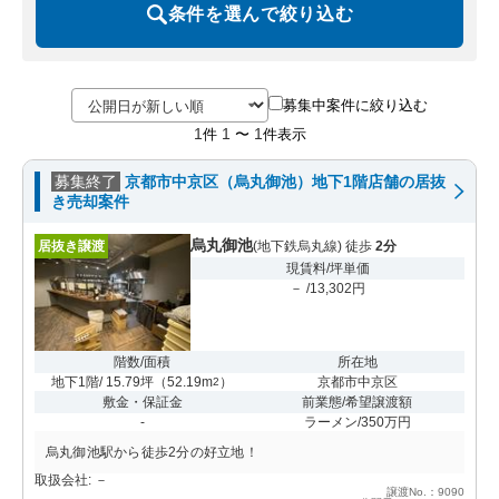
条件を選んで絞り込む
募集中案件に絞り込む
1
1
1
件
〜
件表示
募集終了
京都市中京区（烏丸御池）地下1階店舗の居抜
き売却案件
烏丸御池
居抜き譲渡
(地下鉄烏丸線) 徒歩
2分
現賃料/坪単価
－ /13,302円
階数/面積
所在地
地下1階/ 15.79坪
（
52.19m
）
京都市中京区
2
敷金・保証金
前業態/希望譲渡額
-
ラーメン/350万円
烏丸御池駅から徒歩2分の好立地！
取扱会社: －
譲渡No.：9090