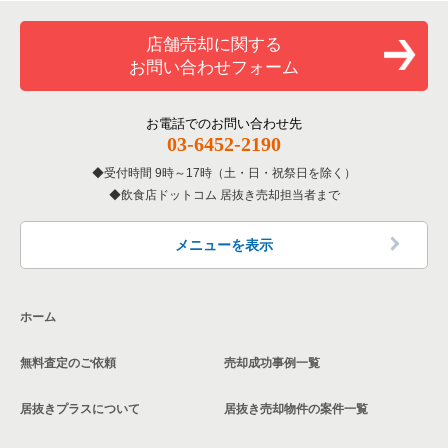
京都府のバーの居抜き売却物件の案件一覧
和食の居抜き売却物件の案件一覧
京都市中京区の和食の居抜き売却物件の案件一覧
店舗売却に関する
京都府の居酒屋・ダイニングバーの居抜き売却物件の案件一覧
お問い合わせフォーム
洋食の居抜き売却物件の案件一覧
京都市中京区の洋食の居抜き売却物件の案件一覧
京都府の和食の居抜き売却物件の案件一覧
その他の居抜き売却物件の案件一覧
お電話でのお問い合わせ先
京都市中京区のその他の居抜き売却物件の案件一覧
京都府の洋食の居抜き売却物件の案件一覧
03-6452-2190
受付時間 9時～17時（土・日・祝祭日を除く）
京都府のその他の居抜き売却物件の案件一覧
飲食店ドットコム 居抜き売却担当者まで
メニューを表示
ホーム
無料査定のご依頼
売却成功事例一覧
居抜きプラスについて
居抜き売却物件の案件一覧