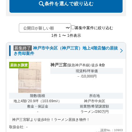
条件を選んで絞り込む
募集中案件に絞り込む
1
1
1
件
〜
件表示
募集終了
神戸市中央区（神戸三宮）地上4階店舗の居抜
き売却案件
神戸三宮
居抜き譲渡
(阪急神戸本線) 徒歩
8分
現賃料/坪単価
－ /10,000円
階数/面積
所在地
地上4階/ 20.9坪
（
103.69m
）
神戸市中央区
2
敷金・保証金
前業態/希望譲渡額
-
ラーメン/280万円
神戸三宮駅より徒歩8分！ラーメン居抜き物件！
取扱会社: －
譲渡No.：10903