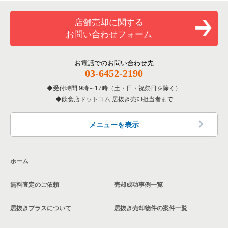
覧
神戸三宮駅の和食の居抜き売却物件の案件一覧
和食の居抜き売却物件の案件一覧
加古川市の飲食店の居抜き売却物件の案件一覧
店舗売却に関する
兵庫県のバーの居抜き売却物件の案件一覧
神戸三宮駅の洋食の居抜き売却物件の案件一覧
お問い合わせフォーム
洋食の居抜き売却物件の案件一覧
神戸市北区の飲食店の居抜き売却物件の案件一覧
兵庫県の居酒屋・ダイニングバーの居抜き売却物件の案件一覧
神戸三宮駅のその他の居抜き売却物件の案件一覧
その他の居抜き売却物件の案件一覧
神戸市西区の飲食店の居抜き売却物件の案件一覧
お電話でのお問い合わせ先
兵庫県の専門料理の居抜き売却物件の案件一覧
03-6452-2190
受付時間 9時～17時（土・日・祝祭日を除く）
兵庫県の和食の居抜き売却物件の案件一覧
飲食店ドットコム 居抜き売却担当者まで
兵庫県の洋食の居抜き売却物件の案件一覧
メニューを表示
兵庫県のその他の居抜き売却物件の案件一覧
ホーム
無料査定のご依頼
売却成功事例一覧
居抜きプラスについて
居抜き売却物件の案件一覧