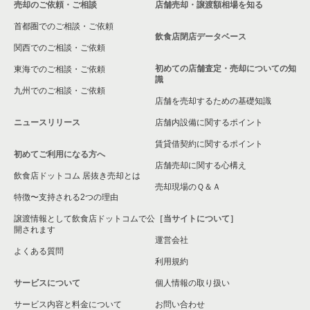
売却のご依頼・ご相談
店舗売却・譲渡額相場を知る
首都圏でのご相談・ご依頼
飲食店閉店データベース
関西でのご相談・ご依頼
初めての店舗査定・売却についての知
東海でのご相談・ご依頼
識
九州でのご相談・ご依頼
店舗を売却するための基礎知識
ニュースリリース
店舗内設備に関するポイント
賃貸借契約に関するポイント
初めてご利用になる方へ
店舗売却に関する心構え
飲食店ドットコム 居抜き売却とは
売却現場のＱ＆Ａ
特徴〜支持される2つの理由
譲渡情報として飲食店ドットコムで公
［当サイトについて］
開されます
運営会社
よくある質問
利用規約
サービスについて
個人情報の取り扱い
サービス内容と料金について
お問い合わせ