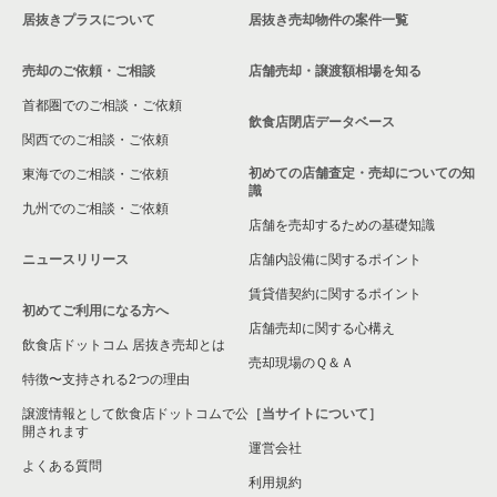
居抜きプラスについて
居抜き売却物件の案件一覧
売却のご依頼・ご相談
店舗売却・譲渡額相場を知る
首都圏でのご相談・ご依頼
飲食店閉店データベース
関西でのご相談・ご依頼
初めての店舗査定・売却についての知
東海でのご相談・ご依頼
識
九州でのご相談・ご依頼
店舗を売却するための基礎知識
ニュースリリース
店舗内設備に関するポイント
賃貸借契約に関するポイント
初めてご利用になる方へ
店舗売却に関する心構え
飲食店ドットコム 居抜き売却とは
売却現場のＱ＆Ａ
特徴〜支持される2つの理由
譲渡情報として飲食店ドットコムで公
［当サイトについて］
開されます
運営会社
よくある質問
利用規約