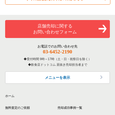
専門料理の居抜き売却物件の案件一覧
神戸市須磨区の飲食店の居抜き売却物件の案件一覧
兵庫県のカラオケ・パブ・スナックの居抜き売却物件の案件一
覧
和食の居抜き売却物件の案件一覧
加古川市の飲食店の居抜き売却物件の案件一覧
店舗売却に関する
兵庫県のバーの居抜き売却物件の案件一覧
お問い合わせフォーム
洋食の居抜き売却物件の案件一覧
神戸市北区の飲食店の居抜き売却物件の案件一覧
兵庫県の居酒屋・ダイニングバーの居抜き売却物件の案件一覧
その他の居抜き売却物件の案件一覧
神戸市西区の飲食店の居抜き売却物件の案件一覧
お電話でのお問い合わせ先
兵庫県の専門料理の居抜き売却物件の案件一覧
03-6452-2190
受付時間 9時～17時（土・日・祝祭日を除く）
兵庫県の和食の居抜き売却物件の案件一覧
飲食店ドットコム 居抜き売却担当者まで
兵庫県の洋食の居抜き売却物件の案件一覧
メニューを表示
兵庫県のその他の居抜き売却物件の案件一覧
ホーム
無料査定のご依頼
売却成功事例一覧