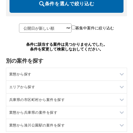
条件を選んで絞り込む
募集中案件に絞り込む
条件に該当する案件は見つかりませんでした。
条件を変更して検索しなおしてください。
別の案件を探す
業態から探す
エリアから探す
ラーメンの居抜き売却物件の案件一覧
兵庫県の市区町村から案件を探す
フランス料理の居抜き売却物件の案件一覧
東京23区の飲食店の居抜き売却物件の案件一覧
業態から兵庫県の案件を探す
イタリア料理の居抜き売却物件の案件一覧
東京都下の飲食店の居抜き売却物件の案件一覧
尼崎市の飲食店の居抜き売却物件の案件一覧
業態から湊川公園駅の案件を探す
中華の居抜き売却物件の案件一覧
千葉県の飲食店の居抜き売却物件の案件一覧
西宮市の飲食店の居抜き売却物件の案件一覧
兵庫県のラーメンの居抜き売却物件の案件一覧