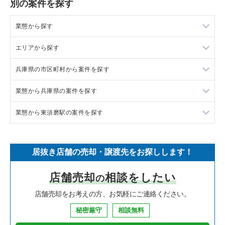
別の案件を探す
業態から探す
エリアから探す
ラーメンの居抜き売却物件の案件一覧
兵庫県の市区町村から案件を探す
フランス料理の居抜き売却物件の案件一覧
東京23区の飲食店の居抜き売却物件の案件一覧
業態から兵庫県の案件を探す
イタリア料理の居抜き売却物件の案件一覧
東京都下の飲食店の居抜き売却物件の案件一覧
尼崎市の飲食店の居抜き売却物件の案件一覧
業態から東須磨駅の案件を探す
中華の居抜き売却物件の案件一覧
千葉県の飲食店の居抜き売却物件の案件一覧
西宮市の飲食店の居抜き売却物件の案件一覧
兵庫県のラーメンの居抜き売却物件の案件一覧
そば・うどんの居抜き売却物件の案件一覧
埼玉県の飲食店の居抜き売却物件の案件一覧
宝塚市の飲食店の居抜き売却物件の案件一覧
兵庫県のフランス料理の居抜き売却物件の案件一覧
東須磨駅の居酒屋・ダイニングバーの居抜き売却物件の案件一
覧
居抜き店舗の売却・譲渡先をお探しします！
寿司の居抜き売却物件の案件一覧
神奈川県の飲食店の居抜き売却物件の案件一覧
川西市の飲食店の居抜き売却物件の案件一覧
兵庫県のイタリア料理の居抜き売却物件の案件一覧
東須磨駅のその他の居抜き売却物件の案件一覧
店舗売却
相談をしたい
の
焼肉の居抜き売却物件の案件一覧
大阪府の飲食店の居抜き売却物件の案件一覧
芦屋市の飲食店の居抜き売却物件の案件一覧
兵庫県の中華の居抜き売却物件の案件一覧
店舗売却をお考えの方、お気軽にご連絡ください。
鉄板焼き・お好み焼の居抜き売却物件の案件一覧
兵庫県の飲食店の居抜き売却物件の案件一覧
神戸市中央区の飲食店の居抜き売却物件の案件一覧
兵庫県のそば・うどんの居抜き売却物件の案件一覧
秘密厳守
相談無料
アジア料理の居抜き売却物件の案件一覧
京都府の飲食店の居抜き売却物件の案件一覧
神戸市灘区の飲食店の居抜き売却物件の案件一覧
兵庫県の寿司の居抜き売却物件の案件一覧