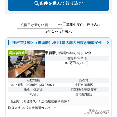
条件を選んで絞り込む
募集中案件に絞り込む
2
1
2
件
〜
件表示
神戸市須磨区（東須磨）地上1階店舗の居抜き売却案件
東須磨
居抜き譲渡
(山陽電鉄本線) 徒歩
12分
現賃料/坪単価
9.8万円
/9,743円
階数/面積
所在地
地上1階/ 10.058坪
（
33.25m
）
神戸市須磨区
2
敷金・保証金
前業態/希望譲渡額
30万円
居酒屋/相談
板宿駅より徒歩3分！居酒屋居抜き物件！
取扱会社: 株式会社福岡カンパニー
譲渡No.：10245
公開日：2026-07-22