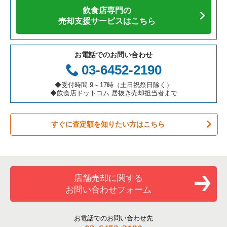
飲食店専門の
カフェの居抜き売却物件の案件一覧
愛知県の飲食店の居抜き売却物件の案件一覧
伊丹市の飲食店の居抜き売却物件の案件一覧
兵庫県の焼肉の居抜き売却物件の案件一覧
売却支援サービスはこちら
テイクアウトの居抜き売却物件の案件一覧
岐阜県の飲食店の居抜き売却物件の案件一覧
神戸市兵庫区の飲食店の居抜き売却物件の案件一覧
兵庫県の鉄板焼き・お好み焼の居抜き売却物件の案件一覧
お電話でのお問い合わせ
お弁当・惣菜・デリの居抜き売却物件の案件一覧
三重県の飲食店の居抜き売却物件の案件一覧
神戸市東灘区の飲食店の居抜き売却物件の案件一覧
兵庫県のアジア料理の居抜き売却物件の案件一覧
03-6452-2190
カラオケ・パブ・スナックの居抜き売却物件の案件一覧
明石市の飲食店の居抜き売却物件の案件一覧
兵庫県のカフェの居抜き売却物件の案件一覧
◆受付時間 9～17時（土日祝祭日除く）
◆飲食店ドットコム 居抜き売却担当者まで
バーの居抜き売却物件の案件一覧
神戸市長田区の飲食店の居抜き売却物件の案件一覧
兵庫県のテイクアウトの居抜き売却物件の案件一覧
すぐに査定額を知りたい方はこちら
居酒屋・ダイニングバーの居抜き売却物件の案件一覧
神戸市垂水区の飲食店の居抜き売却物件の案件一覧
兵庫県のお弁当・惣菜・デリの居抜き売却物件の案件一覧
専門料理の居抜き売却物件の案件一覧
神戸市須磨区の飲食店の居抜き売却物件の案件一覧
兵庫県のカラオケ・パブ・スナックの居抜き売却物件の案件一
覧
和食の居抜き売却物件の案件一覧
加古川市の飲食店の居抜き売却物件の案件一覧
店舗売却に関する
兵庫県のバーの居抜き売却物件の案件一覧
お問い合わせフォーム
洋食の居抜き売却物件の案件一覧
神戸市北区の飲食店の居抜き売却物件の案件一覧
兵庫県の居酒屋・ダイニングバーの居抜き売却物件の案件一覧
その他の居抜き売却物件の案件一覧
神戸市西区の飲食店の居抜き売却物件の案件一覧
お電話でのお問い合わせ先
兵庫県の専門料理の居抜き売却物件の案件一覧