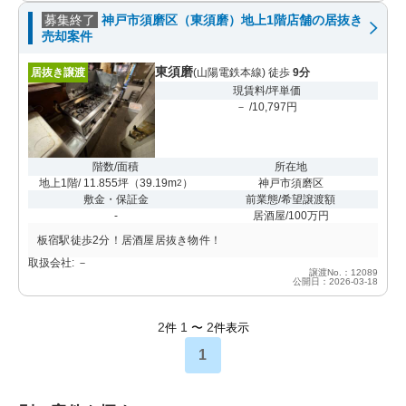
募集終了
神戸市須磨区（東須磨）地上1階店舗の居抜き
売却案件
東須磨
居抜き譲渡
(山陽電鉄本線) 徒歩
9分
現賃料/坪単価
－ /10,797円
階数/面積
所在地
地上1階/ 11.855坪
（
39.19m
）
神戸市須磨区
2
敷金・保証金
前業態/希望譲渡額
-
居酒屋/100万円
板宿駅徒歩2分！居酒屋居抜き物件！
取扱会社: －
譲渡No.：12089
公開日：2026-03-18
2
1
2
件
〜
件表示
1