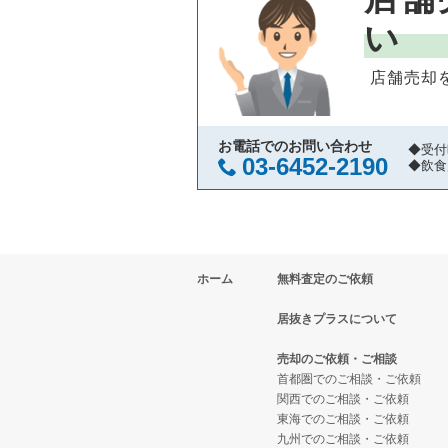
芦屋市の飲食店の居抜き売却物件
兵庫県の中華の居抜き売却物件の
尼崎駅の鉄板焼き・お好み焼の居
い
神戸市中央区の飲食店の居抜き売
兵庫県のそば・うどんの居抜き売
尼崎駅の居酒屋・ダイニングバー
店舗売却
神戸市灘区の飲食店の居抜き売却
兵庫県の寿司の居抜き売却物件の
尼崎駅の専門料理の居抜き売却物
伊丹市の飲食店の居抜き売却物件
兵庫県の焼肉の居抜き売却物件の
お電話でのお問い合わせ
◆受付
03-6452-2190
◆飲食
神戸市兵庫区の飲食店の居抜き売
兵庫県の鉄板焼き・お好み焼の居
神戸市東灘区の飲食店の居抜き売
兵庫県のアジア料理の居抜き売却
ホーム
無料査定のご依頼
明石市の飲食店の居抜き売却物件
兵庫県のカフェの居抜き売却物件
居抜きプラスについて
神戸市長田区の飲食店の居抜き売
兵庫県のテイクアウトの居抜き売
売却のご依頼・ご相談
神戸市垂水区の飲食店の居抜き売
兵庫県のお弁当・惣菜・デリの居
首都圏でのご相談・ご依頼
関西でのご相談・ご依頼
東海でのご相談・ご依頼
神戸市須磨区の飲食店の居抜き売
兵庫県のカラオケ・パブ・スナッ
九州でのご相談・ご依頼