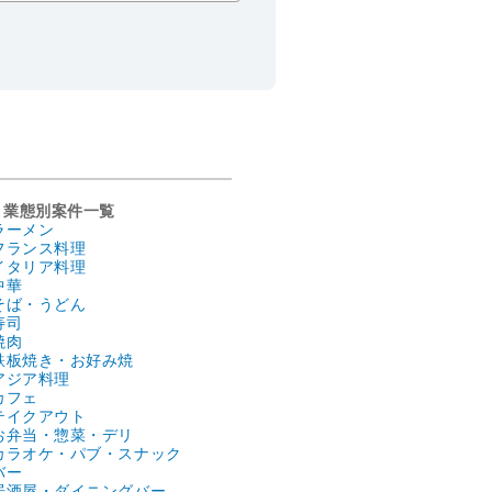
業態別案件一覧
ラーメン
フランス料理
イタリア料理
中華
そば・うどん
寿司
焼肉
鉄板焼き・お好み焼
アジア料理
カフェ
テイクアウト
お弁当・惣菜・デリ
カラオケ・パブ・スナック
バー
居酒屋・ダイニングバー