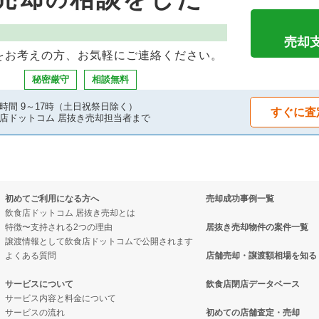
の案件一覧
案件一覧
抜き売却物件の案件一覧
却物件の案件一覧
却物件の案件一覧
の居抜き売却物件の案件一覧
売却
をお考えの方、お気軽にご連絡ください。
物件の案件一覧
案件一覧
件の案件一覧
秘密厳守
相談無料
の案件一覧
案件一覧
時間 9～17時（土日祝祭日除く）
すぐに査
店ドットコム 居抜き売却担当者まで
却物件の案件一覧
抜き売却物件の案件一覧
却物件の案件一覧
物件の案件一覧
初めてご利用になる方へ
売却成功事例一覧
の案件一覧
の案件一覧
飲食店ドットコム 居抜き売却とは
特徴〜支持される2つの理由
居抜き売却物件の案件一覧
却物件の案件一覧
却物件の案件一覧
譲渡情報として飲食店ドットコムで公開されます
よくある質問
店舗売却・譲渡額相場を知る
却物件の案件一覧
抜き売却物件の案件一覧
サービスについて
飲食店閉店データベース
サービス内容と料金について
却物件の案件一覧
クの居抜き売却物件の案件一覧
サービスの流れ
初めての店舗査定・売却