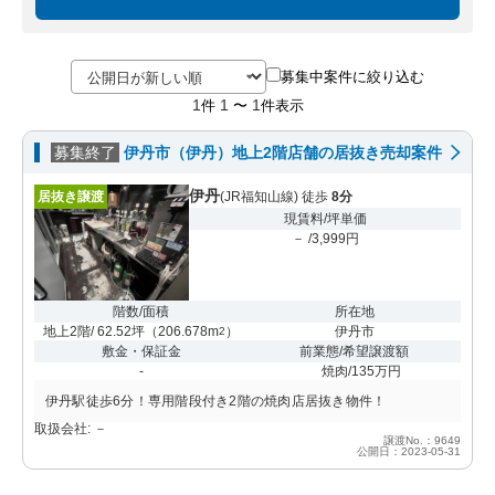
募集中案件に絞り込む
1
1
1
件
〜
件表示
募集終了
伊丹市（伊丹）地上2階店舗の居抜き売却案件
伊丹
居抜き譲渡
(JR福知山線) 徒歩
8分
現賃料/坪単価
－ /3,999円
階数/面積
所在地
地上2階/ 62.52坪
（
206.678m
）
伊丹市
2
敷金・保証金
前業態/希望譲渡額
-
焼肉/135万円
伊丹駅徒歩6分！専用階段付き2階の焼肉店居抜き物件！
取扱会社: －
譲渡No.：9649
公開日：2023-05-31