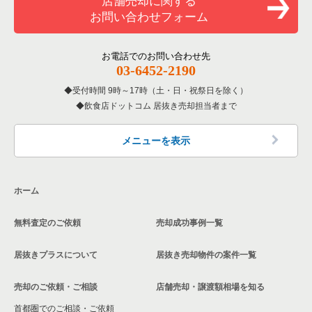
店舗売却に関する
兵庫県のバーの居抜き売却物件の案件一覧
お問い合わせフォーム
洋食の居抜き売却物件の案件一覧
神戸市北区の飲食店の居抜き売却物件の案件一覧
兵庫県の居酒屋・ダイニングバーの居抜き売却物件の案件一覧
その他の居抜き売却物件の案件一覧
神戸市西区の飲食店の居抜き売却物件の案件一覧
お電話でのお問い合わせ先
兵庫県の専門料理の居抜き売却物件の案件一覧
03-6452-2190
受付時間 9時～17時（土・日・祝祭日を除く）
兵庫県の和食の居抜き売却物件の案件一覧
飲食店ドットコム 居抜き売却担当者まで
兵庫県の洋食の居抜き売却物件の案件一覧
メニューを表示
兵庫県のその他の居抜き売却物件の案件一覧
ホーム
無料査定のご依頼
売却成功事例一覧
居抜きプラスについて
居抜き売却物件の案件一覧
売却のご依頼・ご相談
店舗売却・譲渡額相場を知る
首都圏でのご相談・ご依頼