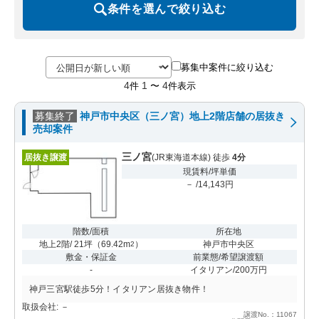
条件を選んで絞り込む
募集中案件に絞り込む
4
1
4
件
〜
件表示
募集終了
神戸市中央区（三ノ宮）地上2階店舗の居抜き
売却案件
三ノ宮
居抜き譲渡
(JR東海道本線) 徒歩
4分
現賃料/坪単価
－ /14,143円
階数/面積
所在地
地上2階/ 21坪
（
69.42m
）
神戸市中央区
2
敷金・保証金
前業態/希望譲渡額
-
イタリアン/200万円
神戸三宮駅徒歩5分！イタリアン居抜き物件！
取扱会社: －
譲渡No.：11067