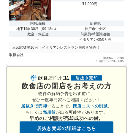
－ /11,000円
階数/面積
所在地
地下1階/ 30坪
（
99.18m
）
神戸市中央区
2
敷金・保証金
前業態/希望譲渡額
-
イタリアン/350万円
三宮駅徒歩10分！イタリアンレストラン居抜き物件！
取扱会社: －
譲渡No.：9598
公開日：2023-01-05
飲食店の閉店をお考えの方
物件の解約予告を出す前に、
ぜひ一度専門家へご相談ください！
居抜きで売却
することで、
閉店コストの削減
、
もしくは
売却益
が出る可能性があります。
早めのご相談が売却成功への鍵。
居抜き売却の詳細はこちら