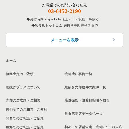
その他の居抜き売却物件の案件一覧
神戸市西区の飲食店の居抜き売却物件の案件一覧
お電話でのお問い合わせ先
兵庫県の専門料理の居抜き売却物件の案件一覧
03-6452-2190
受付時間 9時～17時（土・日・祝祭日を除く）
兵庫県の和食の居抜き売却物件の案件一覧
飲食店ドットコム 居抜き売却担当者まで
兵庫県の洋食の居抜き売却物件の案件一覧
メニューを表示
兵庫県のその他の居抜き売却物件の案件一覧
ホーム
無料査定のご依頼
売却成功事例一覧
居抜きプラスについて
居抜き売却物件の案件一覧
売却のご依頼・ご相談
店舗売却・譲渡額相場を知る
首都圏でのご相談・ご依頼
飲食店閉店データベース
関西でのご相談・ご依頼
初めての店舗査定・売却についての知
東海でのご相談・ご依頼