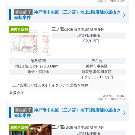
公開日：2024-11-28
募集終了
神戸市中央区（三ノ宮）地上1階店舗の居抜き
売却案件
三ノ宮
居抜き譲渡
(JR東海道本線) 徒歩
8分
現賃料/坪単価
－ /12,913円
階数/面積
所在地
地上1階/ 23坪
（
76.033m
）
神戸市中央区
2
敷金・保証金
前業態/希望譲渡額
-
イタリアン/150万円
三ノ宮駅より徒歩8分！イタリアン居抜き物件！
取扱会社: －
譲渡No.：10369
公開日：2024-02-14
募集終了
神戸市中央区（三ノ宮）地下1階店舗の居抜き
売却案件
三ノ宮
居抜き譲渡
(JR東海道本線) 徒歩
7分
現賃料/坪単価