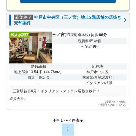
募集終了
神戸市中央区（三ノ宮）地上2階店舗の居抜き
売却案件
三ノ宮
居抜き譲渡
(JR東海道本線) 徒歩
88分
現賃料/坪単価
－ /9,749円
階数/面積
所在地
地上2階/ 13.54坪
（
44.76m
）
神戸市中央区
2
敷金・保証金
前業態/希望譲渡額
-
イタリアン/相談
三宮駅徒歩8分！イタリアンレストラン居抜き物件！
取扱会社: －
譲渡No.：9582
公開日：2022-12-22
4
1
4
件
〜
件表示
1