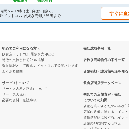
秘密厳守
相談無料
の案件一覧
案件一覧
件の案件一覧
時間 9～17時（土日祝祭日除く）
すぐに査
店ドットコム 居抜き売却担当者まで
却物件の案件一覧
抜き売却物件の案件一覧
売却物件の案件一覧
却物件の案件一覧
物件の案件一覧
の案件一覧
初めてご利用になる方へ
売却成功事例一覧
の案件一覧
の案件一覧
ーの居抜き売却物件の案件一覧
飲食店ドットコム 居抜き売却とは
特徴〜支持される2つの理由
居抜き売却物件の案件一覧
却物件の案件一覧
却物件の案件一覧
物件の案件一覧
譲渡情報として飲食店ドットコムで公開されます
よくある質問
店舗売却・譲渡額相場を知る
却物件の案件一覧
抜き売却物件の案件一覧
の案件一覧
サービスについて
飲食店閉店データベース
サービス内容と料金について
却物件の案件一覧
クの居抜き売却物件の案件一覧
の案件一覧
サービスの流れ
初めての店舗査定・売却
必要な資料・確認事項
についての知識
件の案件一覧
案件一覧
件の案件一覧
店舗を売却するための基礎知
店舗内設備に関するポイント
物件の案件一覧
の居抜き売却物件の案件一覧
賃貸借契約に関するポイント
店舗売却に関する心構え