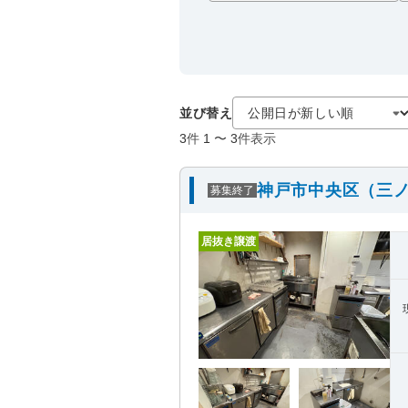
並び替え
3
件
1
〜
3
件表示
神戸市中央区（三ノ
募集終了
居抜き譲渡