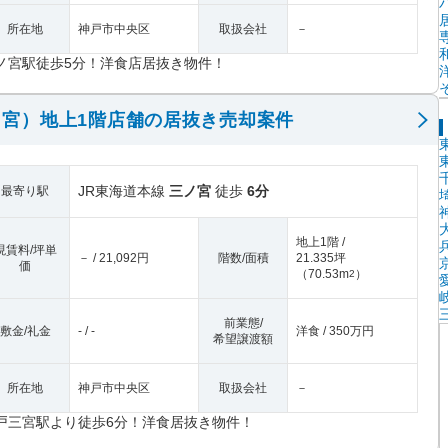
所在地
神戸市中央区
取扱会社
－
ノ宮駅徒歩5分！洋食店居抜き物件！
宮）地上1階店舗の居抜き売却案件
JR東海道本線
三ノ宮
徒歩
6分
最寄り駅
地上1階 /
現賃料/坪単
－ / 21,092円
階数/面積
21.335坪
価
（
70.53m
）
2
前業態/
敷金/礼金
- / -
洋食 / 350万円
希望譲渡額
所在地
神戸市中央区
取扱会社
－
戸三宮駅より徒歩6分！洋食居抜き物件！