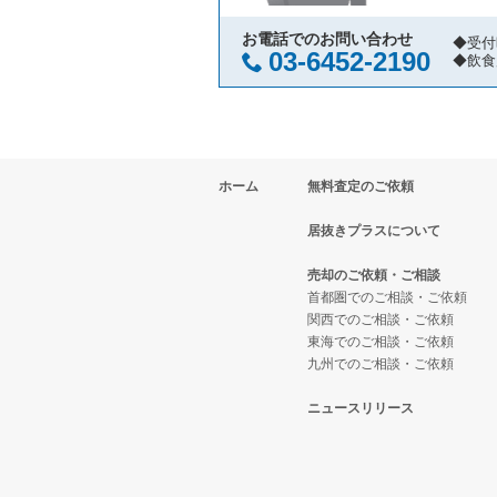
伊丹市の飲食店の居抜き売却物件
兵庫県の焼肉の居抜き売却物件の
三ノ宮駅のカフェの居抜き売却物
お電話でのお問い合わせ
◆受付
03-6452-2190
◆飲食
神戸市兵庫区の飲食店の居抜き売
兵庫県の鉄板焼き・お好み焼の居
三ノ宮駅のテイクアウトの居抜き
神戸市東灘区の飲食店の居抜き売
兵庫県のアジア料理の居抜き売却
三ノ宮駅のバーの居抜き売却物件
ホーム
無料査定のご依頼
明石市の飲食店の居抜き売却物件
兵庫県のカフェの居抜き売却物件
三ノ宮駅の居酒屋・ダイニングバ
居抜きプラスについて
神戸市長田区の飲食店の居抜き売
兵庫県のテイクアウトの居抜き売
三ノ宮駅の専門料理の居抜き売却
売却のご依頼・ご相談
神戸市垂水区の飲食店の居抜き売
兵庫県のお弁当・惣菜・デリの居
三ノ宮駅の和食の居抜き売却物件
首都圏でのご相談・ご依頼
関西でのご相談・ご依頼
東海でのご相談・ご依頼
神戸市須磨区の飲食店の居抜き売
兵庫県のカラオケ・パブ・スナッ
三ノ宮駅の洋食の居抜き売却物件
九州でのご相談・ご依頼
加古川市の飲食店の居抜き売却物
兵庫県のバーの居抜き売却物件の
三ノ宮駅のその他の居抜き売却物
ニュースリリース
神戸市北区の飲食店の居抜き売却
兵庫県の居酒屋・ダイニングバー