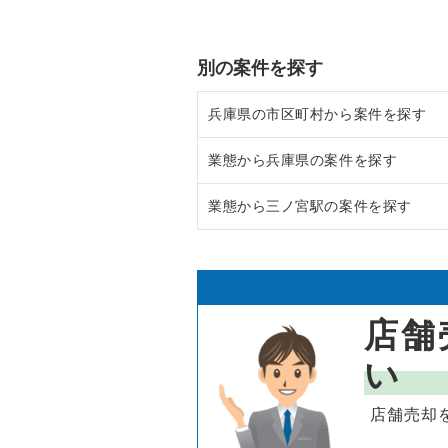
別の案件を探す
兵庫県の市区町村から案件を探す
業態から兵庫県の案件を探す
尼崎市の飲食店の居抜き売却物件
業態から三ノ宮駅の案件を探す
西宮市の飲食店の居抜き売却物件
兵庫県のラーメンの居抜き売却物
宝塚市の飲食店の居抜き売却物件
兵庫県のフランス料理の居抜き売
三ノ宮駅のイタリア料理の居抜き
川西市の飲食店の居抜き売却物件
兵庫県のイタリア料理の居抜き売
三ノ宮駅の中華の居抜き売却物件
店舗
芦屋市の飲食店の居抜き売却物件
兵庫県の中華の居抜き売却物件の
三ノ宮駅の焼肉の居抜き売却物件
い
神戸市中央区の飲食店の居抜き売
兵庫県のそば・うどんの居抜き売
三ノ宮駅の鉄板焼き・お好み焼の
店舗売却
神戸市灘区の飲食店の居抜き売却
兵庫県の寿司の居抜き売却物件の
三ノ宮駅のアジア料理の居抜き売