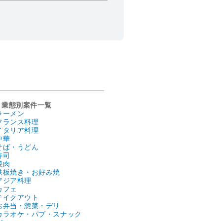
業態別案件一覧
ラーメン
フランス料理
イタリア料理
中華
そば・うどん
寿司
焼肉
鉄板焼き・お好み焼
アジア料理
カフェ
テイクアウト
お弁当・惣菜・デリ
カラオケ・パブ・スナック