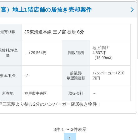
宮）地上1階店舗の居抜き売却案件
JR東海道本線
三ノ宮
徒歩
6分
最寄り駅
地上1階 /
現賃料/坪単
－ / 29,564円
階数/面積
4.837坪
価
（
15.99m
）
2
前業態/
ハンバーガー / 210
敷金/礼金
- / -
希望譲渡額
万円
所在地
神戸市中央区
取扱会社
－
戸三宮駅より徒歩2分のハンバーガー店居抜き物件！
3
件
1
〜
3
件表示
1