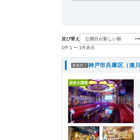
並び替え
1
件
1
〜
1
件表示
神戸市兵庫区（湊川
募集終了
居抜き譲渡