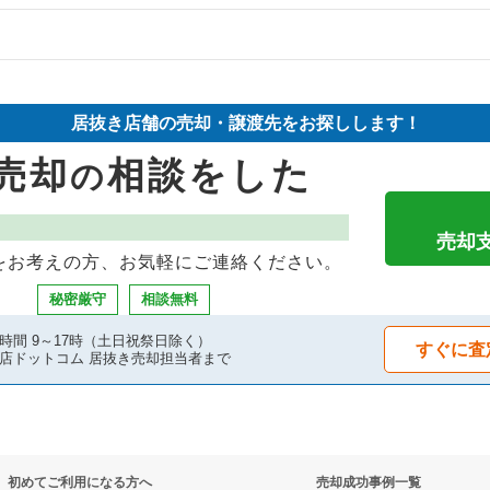
の案件一覧
件の案件一覧
の案件一覧
却物件の案件一覧
売却物件の案件一覧
居抜き店舗の売却・譲渡先をお探しします！
の案件一覧
却物件の案件一覧
物件の案件一覧
売却
相談をした
の
の案件一覧
案件一覧
き売却物件の案件一覧
却物件の案件一覧
却物件の案件一覧
却物件の案件一覧
売却
をお考えの方、お気軽にご連絡ください。
物件の案件一覧
案件一覧
グバーの居抜き売却物件の案件一覧
秘密厳守
相談無料
の案件一覧
案件一覧
却物件の案件一覧
時間 9～17時（土日祝祭日除く）
すぐに査
店ドットコム 居抜き売却担当者まで
却物件の案件一覧
抜き売却物件の案件一覧
却物件の案件一覧
物件の案件一覧
初めてご利用になる方へ
売却成功事例一覧
の案件一覧
の案件一覧