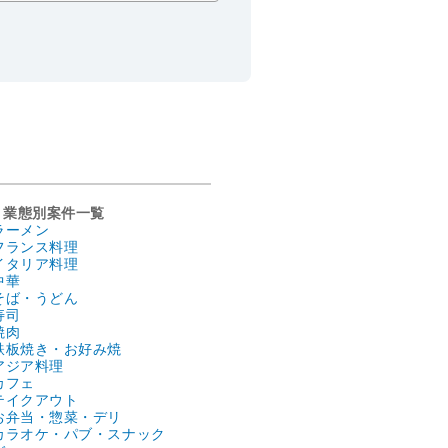
業態別案件一覧
ラーメン
フランス料理
イタリア料理
中華
そば・うどん
寿司
焼肉
鉄板焼き・お好み焼
アジア料理
カフェ
テイクアウト
お弁当・惣菜・デリ
カラオケ・パブ・スナック