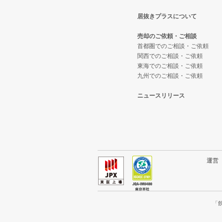
居抜きプラスについて
神戸市長田区の飲食店の居抜き売
兵庫県のテイクアウトの居抜き売
売却のご依頼・ご相談
神戸市垂水区の飲食店の居抜き売
兵庫県のお弁当・惣菜・デリの居
首都圏でのご相談・ご依頼
関西でのご相談・ご依頼
東海でのご相談・ご依頼
神戸市須磨区の飲食店の居抜き売
兵庫県のカラオケ・パブ・スナッ
九州でのご相談・ご依頼
加古川市の飲食店の居抜き売却物
兵庫県のバーの居抜き売却物件の
ニュースリリース
神戸市北区の飲食店の居抜き売却
兵庫県の居酒屋・ダイニングバー
神戸市西区の飲食店の居抜き売却
兵庫県の専門料理の居抜き売却物
兵庫県の和食の居抜き売却物件の
運
兵庫県の洋食の居抜き売却物件の
兵庫県のその他の居抜き売却物件
「