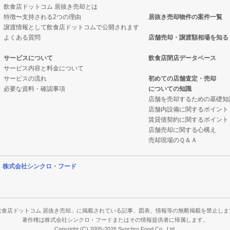
飲食店ドットコム 居抜き売却とは
特徴〜支持される2つの理由
居抜き売却物件の案件一覧
却物件の案件一覧
却物件の案件一覧
譲渡情報として飲食店ドットコムで公開されます
よくある質問
店舗売却・譲渡額相場を知る
却物件の案件一覧
抜き売却物件の案件一覧
サービスについて
飲食店閉店データベース
サービス内容と料金について
却物件の案件一覧
クの居抜き売却物件の案件一覧
サービスの流れ
初めての店舗査定・売却
必要な資料・確認事項
についての知識
件の案件一覧
案件一覧
店舗を売却するための基礎知
店舗内設備に関するポイント
物件の案件一覧
の居抜き売却物件の案件一覧
賃貸借契約に関するポイント
店舗売却に関する心構え
物件の案件一覧
件の案件一覧
売却現場のＱ＆Ａ
案件一覧
営
株式会社シンクロ・フード
案件一覧
の案件一覧
飲食店ドットコム 居抜き売却」に掲載されている記事、図表、情報等の無断掲載を禁止しま
著作権は株式会社シンクロ・フードまたはその情報提供者に帰属します。
Copyright (C) 2005-2026 Synchro Food Co., Ltd.