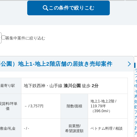
この条件で絞りこむ
募集中案件に絞り込む
公園）地上1-地上2階店舗の居抜き売却案件
地下鉄西神・山手線
湊川公園
徒歩
2分
最寄り駅
地上1-地上2階 /
現賃料/坪単
－ / 3,757円
階数/面積
119.79坪
価
（
396.0m
）
2
前業態/
敷金/礼金
- / -
ベトナム料理 / 相談
希望譲渡額