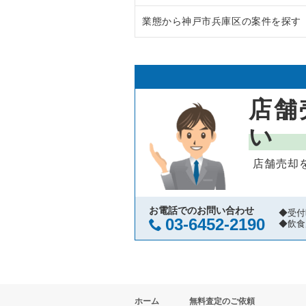
業態から神戸市兵庫区の案件を探す
西宮市の飲食店の居抜き売却物件
兵庫県のラーメンの居抜き売却物
宝塚市の飲食店の居抜き売却物件
兵庫県のフランス料理の居抜き売
神戸市兵庫区のラーメンの居抜き
川西市の飲食店の居抜き売却物件
兵庫県のイタリア料理の居抜き売
神戸市兵庫区の焼肉の居抜き売却
店舗
芦屋市の飲食店の居抜き売却物件
兵庫県の中華の居抜き売却物件の
神戸市兵庫区のアジア料理の居抜
い
神戸市中央区の飲食店の居抜き売
兵庫県のそば・うどんの居抜き売
神戸市兵庫区のカフェの居抜き売
店舗売却
神戸市灘区の飲食店の居抜き売却
兵庫県の寿司の居抜き売却物件の
神戸市兵庫区の居酒屋・ダイニン
伊丹市の飲食店の居抜き売却物件
兵庫県の焼肉の居抜き売却物件の
神戸市兵庫区のその他の居抜き売
お電話でのお問い合わせ
◆受付
03-6452-2190
◆飲食
神戸市兵庫区の飲食店の居抜き売
兵庫県の鉄板焼き・お好み焼の居
神戸市東灘区の飲食店の居抜き売
兵庫県のアジア料理の居抜き売却
ホーム
無料査定のご依頼
明石市の飲食店の居抜き売却物件
兵庫県のカフェの居抜き売却物件