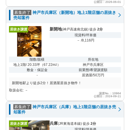
公開日：2026-06-01
募集終了
神戸市兵庫区（新開地）地上1階店舗の居抜き
売却案件
新開地
居抜き譲渡
(神戸高速南北線) 徒歩
2分
現賃料/坪単価
－ /8,116円
階数/面積
所在地
地上1階/ 20.33坪
（
67.22m
）
神戸市兵庫区
2
敷金・保証金
前業態/希望譲渡額
-
居酒屋/50万円
新開地駅より徒歩2分！居酒屋居抜き物件！
取扱会社: －
譲渡No.：10964
公開日：2024-09-11
募集終了
神戸市兵庫区（兵庫）地上1階店舗の居抜き売
却案件
兵庫
居抜き譲渡
(JR東海道本線) 徒歩
2分
現賃料/坪単価