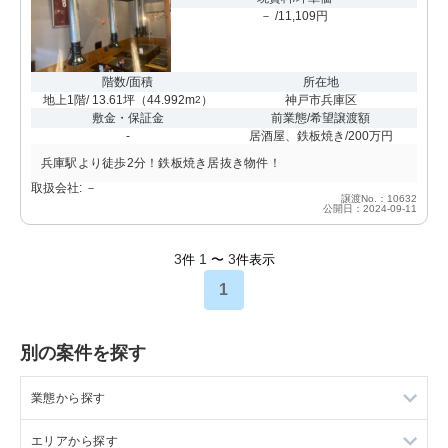
－ /11,109円
階数/面積
所在地
地上1階/ 13.61坪
（
44.992m
）
神戸市兵庫区
2
敷金・保証金
前業態/希望譲渡額
-
居酒屋、鉄板焼き/200万円
兵庫駅より徒歩2分！鉄板焼き居抜き物件！
取扱会社: －
譲渡No.：10632
公開日：2024-09-11
3
1
3
件
〜
件表示
1
別の案件を探す
業態から探す
エリアから探す
ラーメンの居抜き売却物件の案件一覧