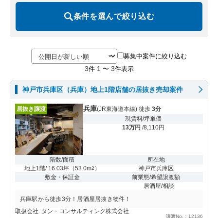
条件を選んで絞り込む
募集中案件に絞り込む
3
1
3
件
〜
件表示
神戸市兵庫区（兵庫）地上1階店舗の居抜き売却案件
兵庫
居抜き譲渡
(JR東海道本線) 徒歩
3分
現賃料/坪単価
13万円
/8,110円
階数/面積
所在地
地上1階/ 16.03坪
（
53.0m
）
神戸市兵庫区
2
敷金・保証金
前業態/希望譲渡額
居酒屋/相談
兵庫駅から徒歩3分！居酒屋居抜き物件！
取扱会社: タン・コンサルティング株式会社
譲渡No.：12136