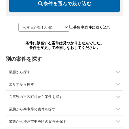
条件を選んで絞り込む
募集中案件に絞り込む
条件に該当する案件は見つかりませんでした。
条件を変更して検索しなおしてください。
別の案件を探す
業態から探す
エリアから探す
ラーメンの居抜き売却物件の案件一覧
兵庫県の市区町村から案件を探す
フランス料理の居抜き売却物件の案件一覧
東京23区の飲食店の居抜き売却物件の案件一覧
業態から兵庫県の案件を探す
イタリア料理の居抜き売却物件の案件一覧
東京都下の飲食店の居抜き売却物件の案件一覧
尼崎市の飲食店の居抜き売却物件の案件一覧
業態から神戸市中央区の案件を探す
中華の居抜き売却物件の案件一覧
千葉県の飲食店の居抜き売却物件の案件一覧
西宮市の飲食店の居抜き売却物件の案件一覧
兵庫県のラーメンの居抜き売却物件の案件一覧