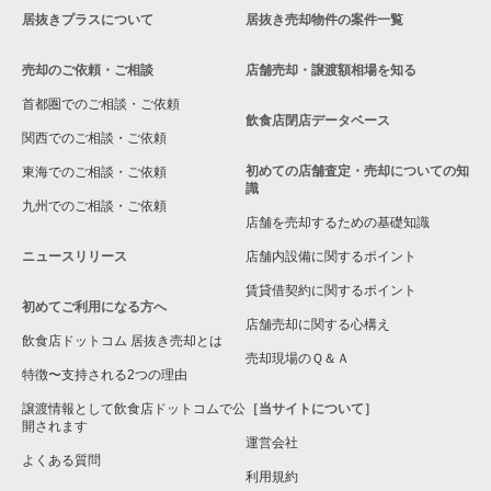
居抜きプラスについて
居抜き売却物件の案件一覧
売却のご依頼・ご相談
店舗売却・譲渡額相場を知る
首都圏でのご相談・ご依頼
飲食店閉店データベース
関西でのご相談・ご依頼
初めての店舗査定・売却についての知
東海でのご相談・ご依頼
識
九州でのご相談・ご依頼
店舗を売却するための基礎知識
ニュースリリース
店舗内設備に関するポイント
賃貸借契約に関するポイント
初めてご利用になる方へ
店舗売却に関する心構え
飲食店ドットコム 居抜き売却とは
売却現場のＱ＆Ａ
特徴〜支持される2つの理由
譲渡情報として飲食店ドットコムで公
［当サイトについて］
開されます
運営会社
よくある質問
利用規約