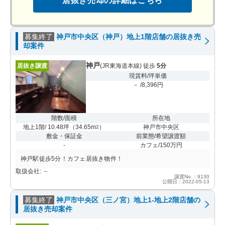
居抜き売却の詳細はこちら
募集終了
神戸市中央区（神戸）地上1階店舗の居抜き売
却案件
神戸
居抜き譲渡
(JR東海道本線) 徒歩
5分
現賃料/坪単価
－ /8,396円
階数/面積
所在地
地上1階/ 10.48坪
（
34.65m
）
神戸市中央区
2
敷金・保証金
前業態/希望譲渡額
-
カフェ/150万円
神戸駅徒歩5分！カフェ居抜き物件！
取扱会社: －
譲渡No.：9130
公開日：2022-05-13
募集終了
神戸市中央区（三ノ宮）地上1-地上2階店舗の
居抜き売却案件