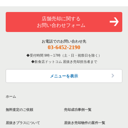
専門料理の居抜き売却物件の案件一覧
神戸市須磨区の飲食店の居抜き売却物件の案件一覧
兵庫県のカラオケ・パブ・スナックの居抜き売却物件の案件一
件一覧
覧
和食の居抜き売却物件の案件一覧
加古川市の飲食店の居抜き売却物件の案件一覧
神戸市中央区の専門料理の居抜き売却物件の案件一覧
店舗売却に関する
兵庫県のバーの居抜き売却物件の案件一覧
お問い合わせフォーム
洋食の居抜き売却物件の案件一覧
神戸市北区の飲食店の居抜き売却物件の案件一覧
神戸市中央区の和食の居抜き売却物件の案件一覧
兵庫県の居酒屋・ダイニングバーの居抜き売却物件の案件一覧
その他の居抜き売却物件の案件一覧
神戸市西区の飲食店の居抜き売却物件の案件一覧
お電話でのお問い合わせ先
神戸市中央区の洋食の居抜き売却物件の案件一覧
兵庫県の専門料理の居抜き売却物件の案件一覧
03-6452-2190
神戸市中央区のその他の居抜き売却物件の案件一覧
受付時間 9時～17時（土・日・祝祭日を除く）
兵庫県の和食の居抜き売却物件の案件一覧
飲食店ドットコム 居抜き売却担当者まで
兵庫県の洋食の居抜き売却物件の案件一覧
メニューを表示
兵庫県のその他の居抜き売却物件の案件一覧
ホーム
無料査定のご依頼
売却成功事例一覧
居抜きプラスについて
居抜き売却物件の案件一覧