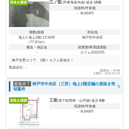
三ノ宮
居抜き譲渡
(JR東海道本線) 徒歩
15分
現賃料/坪単価
－ /8,904円
階数/面積
所在地
地上1-地上2階/ 23.59坪
神戸市中央区
（
77.97m
）
2
敷金・保証金
前業態/希望譲渡額
-
カフェ/250万円
神戸北野エリア、1階！カフェ居抜き！
取扱会社: －
譲渡No.：8788
公開日：2021-02-15
募集終了
神戸市中央区（三宮）地上1階店舗の居抜き売
却案件
三宮
居抜き譲渡
(地下鉄西神・山手線) 徒歩
8分
現賃料/坪単価
－ /9,848円