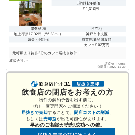
現賃料/坪単価
－ /11,310円
階数/面積
所在地
地上2階/ 17.02坪
（
56.28m
）
神戸市中央区
2
敷金・保証金
前業態/希望譲渡額
-
カフェ/102万円
元町駅より徒歩2分のカフェ居抜き物件！
取扱会社: －
譲渡No.：9058
公開日：2022-11-30
飲食店の閉店をお考えの方
物件の解約予告を出す前に、
ぜひ一度専門家へご相談ください！
居抜きで売却
することで、
閉店コストの削減
、
もしくは
売却益
が出る可能性があります。
早めのご相談が売却成功への鍵。