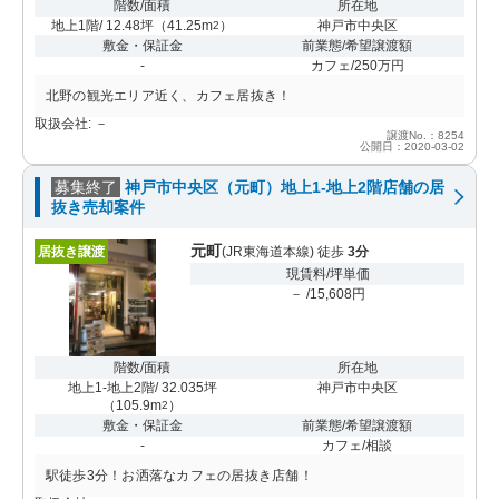
階数/面積
所在地
地上1階/ 12.48坪
（
41.25m
）
神戸市中央区
2
敷金・保証金
前業態/希望譲渡額
-
カフェ/250万円
北野の観光エリア近く、カフェ居抜き！
取扱会社: －
譲渡No.：8254
公開日：2020-03-02
募集終了
神戸市中央区（元町）地上1-地上2階店舗の居
抜き売却案件
元町
居抜き譲渡
(JR東海道本線) 徒歩
3分
現賃料/坪単価
－ /15,608円
階数/面積
所在地
地上1-地上2階/ 32.035坪
神戸市中央区
（
105.9m
）
2
敷金・保証金
前業態/希望譲渡額
-
カフェ/相談
駅徒歩3分！お洒落なカフェの居抜き店舗！