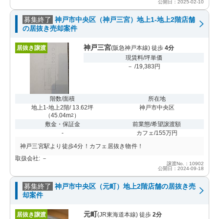
公開日：2025-02-10
募集終了
神戸市中央区（神戸三宮）地上1-地上2階店舗
の居抜き売却案件
神戸三宮
居抜き譲渡
(阪急神戸本線) 徒歩
4分
現賃料/坪単価
－ /19,383円
階数/面積
所在地
地上1-地上2階/ 13.62坪
神戸市中央区
（
45.04m
）
2
敷金・保証金
前業態/希望譲渡額
-
カフェ/155万円
神戸三宮駅より徒歩4分！カフェ居抜き物件！
取扱会社: －
譲渡No.：10902
公開日：2024-09-18
募集終了
神戸市中央区（元町）地上2階店舗の居抜き売
却案件
元町
居抜き譲渡
(JR東海道本線) 徒歩
2分