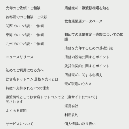
売却のご依頼・ご相談
店舗売却・譲渡額相場を知る
首都圏でのご相談・ご依頼
飲食店閉店データベース
関西でのご相談・ご依頼
初めての店舗査定・売却についての知
東海でのご相談・ご依頼
識
九州でのご相談・ご依頼
店舗を売却するための基礎知識
ニュースリリース
店舗内設備に関するポイント
賃貸借契約に関するポイント
初めてご利用になる方へ
店舗売却に関する心構え
飲食店ドットコム 居抜き売却とは
売却現場のＱ＆Ａ
特徴〜支持される2つの理由
譲渡情報として飲食店ドットコムで公
［当サイトについて］
開されます
運営会社
よくある質問
利用規約
サービスについて
個人情報の取り扱い