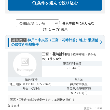
条件を選んで絞り込む
募集中案件に絞り込む
7
1
7
件
〜
件表示
募集終了
神戸市中央区（三宮・花時計前）地上1階店舗
の居抜き売却案件
三宮・花時計前
(地下鉄海岸線（夢かも
め）) 徒歩
5分
現賃料/坪単価
－ /11,449円
階数/面積
所在地
地上1階/ 50.191坪
（
165.92m
）
神戸市中央区
2
敷金・保証金
前業態/希望譲渡額
-
カフェ/0万円
三宮・花時計前駅徒歩5分！カフェ居抜き物件！
取扱会社: －
譲渡No.：11357