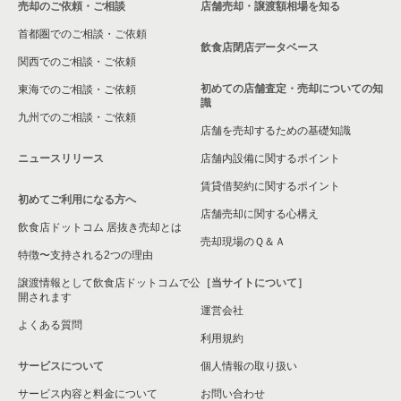
売却のご依頼・ご相談
店舗売却・譲渡額相場を知る
首都圏でのご相談・ご依頼
飲食店閉店データベース
関西でのご相談・ご依頼
初めての店舗査定・売却についての知
東海でのご相談・ご依頼
識
九州でのご相談・ご依頼
店舗を売却するための基礎知識
ニュースリリース
店舗内設備に関するポイント
賃貸借契約に関するポイント
初めてご利用になる方へ
店舗売却に関する心構え
飲食店ドットコム 居抜き売却とは
売却現場のＱ＆Ａ
特徴〜支持される2つの理由
譲渡情報として飲食店ドットコムで公
［当サイトについて］
開されます
運営会社
よくある質問
利用規約
サービスについて
個人情報の取り扱い
サービス内容と料金について
お問い合わせ