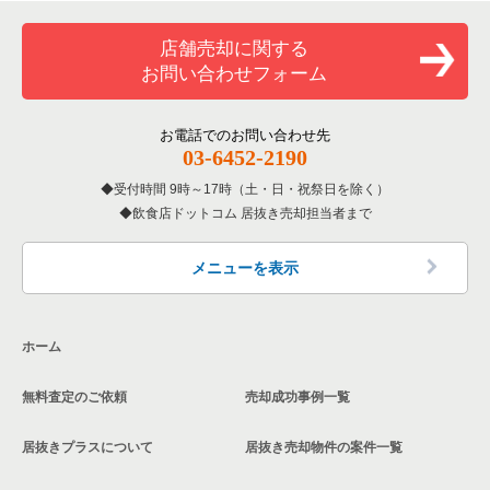
覧
和食の居抜き売却物件の案件一覧
加古川市の飲食店の居抜き売却物件の案件一覧
神戸市中央区の専門料理の居抜き売却物件の案件一覧
店舗売却に関する
兵庫県のバーの居抜き売却物件の案件一覧
お問い合わせフォーム
洋食の居抜き売却物件の案件一覧
神戸市北区の飲食店の居抜き売却物件の案件一覧
神戸市中央区の和食の居抜き売却物件の案件一覧
兵庫県の居酒屋・ダイニングバーの居抜き売却物件の案件一覧
その他の居抜き売却物件の案件一覧
神戸市西区の飲食店の居抜き売却物件の案件一覧
お電話でのお問い合わせ先
神戸市中央区の洋食の居抜き売却物件の案件一覧
兵庫県の専門料理の居抜き売却物件の案件一覧
03-6452-2190
神戸市中央区のその他の居抜き売却物件の案件一覧
受付時間 9時～17時（土・日・祝祭日を除く）
兵庫県の和食の居抜き売却物件の案件一覧
飲食店ドットコム 居抜き売却担当者まで
兵庫県の洋食の居抜き売却物件の案件一覧
メニューを表示
兵庫県のその他の居抜き売却物件の案件一覧
ホーム
無料査定のご依頼
売却成功事例一覧
居抜きプラスについて
居抜き売却物件の案件一覧