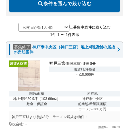
条件を選んで絞り込む
募集中案件に絞り込む
1
1
1
件
〜
件表示
募集終了
神戸市中央区（神戸三宮）地上4階店舗の居抜
き売却案件
神戸三宮
居抜き譲渡
(阪神本線) 徒歩
8分
現賃料/坪単価
－ /10,000円
階数/面積
所在地
地上4階/ 20.9坪
（
103.69m
）
神戸市中央区
2
敷金・保証金
前業態/希望譲渡額
-
ラーメン/280万円
神戸三宮駅より徒歩8分！ラーメン居抜き物件！
取扱会社: －
譲渡No.：10903