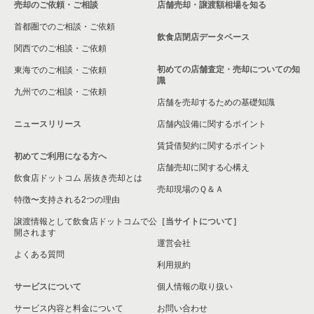
売却のご依頼・ご相談
店舗売却・譲渡額相場を知る
首都圏でのご相談・ご依頼
飲食店閉店データベース
関西でのご相談・ご依頼
初めての店舗査定・売却についての知
東海でのご相談・ご依頼
識
九州でのご相談・ご依頼
店舗を売却するための基礎知識
ニュースリリース
店舗内設備に関するポイント
賃貸借契約に関するポイント
初めてご利用になる方へ
店舗売却に関する心構え
飲食店ドットコム 居抜き売却とは
売却現場のＱ＆Ａ
特徴〜支持される2つの理由
譲渡情報として飲食店ドットコムで公
［当サイトについて］
開されます
運営会社
よくある質問
利用規約
サービスについて
個人情報の取り扱い
サービス内容と料金について
お問い合わせ