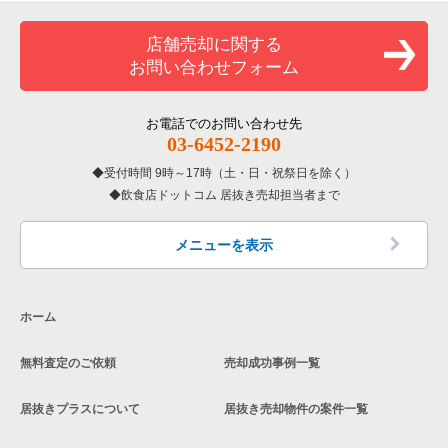
覧
和食の居抜き売却物件の案件一覧
加古川市の飲食店の居抜き売却物件の案件一覧
店舗売却に関する
兵庫県のバーの居抜き売却物件の案件一覧
お問い合わせフォーム
洋食の居抜き売却物件の案件一覧
神戸市北区の飲食店の居抜き売却物件の案件一覧
兵庫県の居酒屋・ダイニングバーの居抜き売却物件の案件一覧
その他の居抜き売却物件の案件一覧
神戸市西区の飲食店の居抜き売却物件の案件一覧
お電話でのお問い合わせ先
兵庫県の専門料理の居抜き売却物件の案件一覧
03-6452-2190
受付時間 9時～17時（土・日・祝祭日を除く）
兵庫県の和食の居抜き売却物件の案件一覧
飲食店ドットコム 居抜き売却担当者まで
兵庫県の洋食の居抜き売却物件の案件一覧
メニューを表示
兵庫県のその他の居抜き売却物件の案件一覧
ホーム
無料査定のご依頼
売却成功事例一覧
居抜きプラスについて
居抜き売却物件の案件一覧