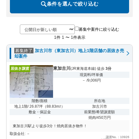
条件を選んで絞り込む
募集中案件に絞り込む
1
1
1
件
〜
件表示
募集終了
加古川市（東加古川）地上1階店舗の居抜き売
却案件
東加古川
居抜き譲渡
(JR東海道本線) 徒歩
3分
現賃料/坪単価
－ /9,006円
階数/面積
所在地
地上1階/ 26.87坪
（
88.83m
）
加古川市
2
敷金・保証金
前業態/希望譲渡額
-
焼肉/450万円
東加古川駅より徒歩3分！焼肉居抜き物件！
取扱会社: －
譲渡No.：10926